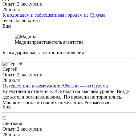
Опыт: 2 экскурсии
рекомендую,эмоции и хорошие настроение обеспечено.
29 июля
К водопадам и заброшенным городам из Сухума
очень было круто
Ещё
Мадина
представитель агентства
Блага дарим вас за ока зонное доверия !
Сергей
Опыт: 2 экскурсии
28 июля
Путешествие к жемчужине Абхазии — из Сухума
Впечатления отличные. Все было на высшем уровне. Везде
где хотели останавливались. По времени не торопились.
Маршрут согласно наших пожеланий. Рекомендую
Ещё
С
Светлана
Опыт: 2 экскурсии
28 июля