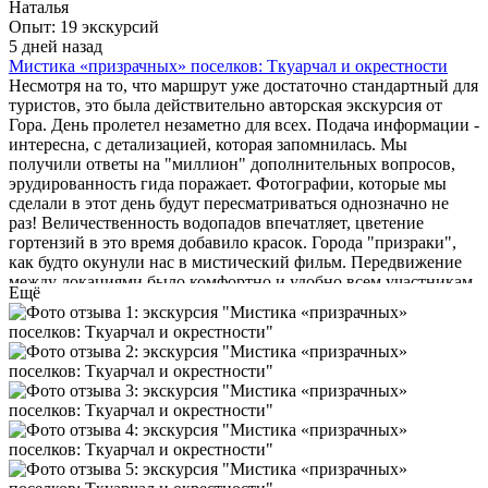
Наталья
гастрономией региона, и мы стараемся делать их
Опыт: 19 экскурсий
компактными. Водопады и Голубое озеро — это фотопаузы,
5 дней назад
да, они короткие, но мы предупреждаем об этом до
Мистика «призрачных» поселков: Ткуарчал и окрестности
бронирования. Озеро Рица — основная точка, и 2 часа там —
Несмотря на то, что маршрут уже достаточно стандартный для
это расчётное время с учётом пробок, прогулки, фотосессии и
туристов, это была действительно авторская экскурсия от
возможного обеда/катамарана. Да, инфраструктура плотная,
Гора. День пролетел незаметно для всех. Подача информации -
но других вариантов для массового туризма там нет. 🏛️ Дача
интересна, с детализацией, которая запомнилась. Мы
Сталина — она не входит в эту программу, это отдельный
получили ответы на "миллион" дополнительных вопросов,
объект с отдельной экскурсией по даче , посещение возможно
эрудированность гида поражает. Фотографии, которые мы
по согласованию группы по желанию . Мы ценим вашу
сделали в этот день будут пересматриваться однозначно не
честность: да, этот тур больше подходит тем, кто хочет
раз! Величественность водопадов впечатляет, цветение
совместить природу с покупкой местных продуктов и не
гортензий в это время добавило красок. Города "призраки",
готов к долгим пешим переходам. Если ваша цель — только
как будто окунули нас в мистический фильм. Передвижение
дикая природа и уединение, рекомендуем в следующий раз
между локациями было комфортно и удобно всем участникам,
Ещё
выбирать индивидуальные маршруты — они длиннее и
за что отдельное спасибо Гору! Однозначно рекомендую к
глубже. Ещё раз спасибо за обратную связь — она помогает
посещению!
нам стать точнее в описаниях. Будем рады видеть вас на
других наших программах, которые мы подберём уже с
учётом ваших пожеланий.