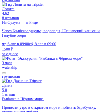
Лолита
4,62
8 отзывов
Из Сухума — к Рице
Через Бзыбское ущелье, водопады, Юпшарский каньон и
Голубое озеро
чт, 6 авг в 09:00
сб, 8 авг в 09:00
1500 ₽
за одного
3 часа
watership
групповая
Даяна
5,0
1 отзыв
Рыбалка в Чёрном море
Провести утро в открытом море и поймать барабульку,
ставриду или луфаря