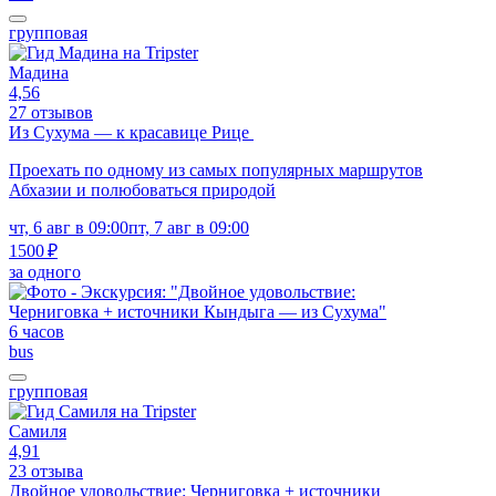
групповая
Мадина
4,56
27 отзывов
Из Сухума — к красавице Рице
Проехать по одному из самых популярных маршрутов
Абхазии и полюбоваться природой
чт, 6 авг в 09:00
пт, 7 авг в 09:00
1500 ₽
за одного
6 часов
bus
групповая
Самиля
4,91
23 отзыва
Двойное удовольствие: Черниговка + источники