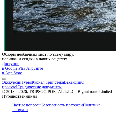
Обзоры необычных мест по всему миру,
новинки и скидки в наших соцсетях
Доступно
в Google Play
Загрузите
в App Store
Экскурсии
Туры
Журнал Трипстера
Вакансии
О
проекте
Юридические документы
© 2013—2026, TRIPSGO PORTAL L.L.C., Bignut route Limited
Путешественникам
Частые вопросы
Безопасность платежей
Политика
возврата