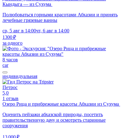
Кындыга — из Сухума
Полюбоваться горными красотами Абхазии и принять
лечебные грязевые ванны
ср, 5 авг в 14:00
чт, 6 авг в 14:00
1300 ₽
за одного
8 часов
car
индивидуальная
Петрос
5,0
1 отзыв
Озеро Рица и прибрежные красоты Абхазии из Сухума
Оценить пейзажи абхазской природы, посетить
правительственную дачу и осмотреть старинные
сооружения
13 000 ₽