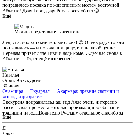
понравилась поездка по живописным местам восточной
Абхазии! Дядя Гиви, дядя Рома - всех обнял 😊
Ещё
Мадина
представитель агентства
Лев, спасибо за такие тёплые слова! 😊 Очень рад, что вам
понравилось — и погода, и маршрут, и наше общение.
Передам привет дяде Гиви и дяде Роме! Ждём вас снова в
Абхазии — будет ещё интереснее!
Наталья
Опыт: 9 экскурсий
30 июля
Очамчира — Ткуарчал — Акармара: древние святыни и
«города-призраки»
Экскурсия понравилась,наш гид Аляс очень интересно
рассказывал про места которые проезжали,про обычаи и
традиции народа.Водителю Руслану отдельное спасибо за
Ещё
увлекательные истории из жизни. И хоть это была не первая
поездка к водопадам,но как всегда красота поражает. При
Д
бронировании нужно учесть что путь к водопадам очень
Дарья
крутой на подъём и он проходит на джипах. Экскурсию