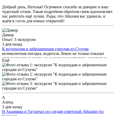
Добрый день, Наталья! Огромное спасибо за доверие и ваш
чудесный отзыв. Такая подробная обратная связь вдохновляет
нас работать ещё лучше. Рады, что Абхазия вас удивила, и
ждём в гости для новых открытий!
Дамир
Опыт: 3 экскурсии
3 дня назад
К водопадам и заброшенным городам из Сухума
великолепная поездка, водитель Левон не только показал
самые красивые места, но и рассказал историю, некоторые
Ещё
традиции абхазского народа, мы увидели настоящую дружбу
народов, произошла на спуске поломка колесо прокололи,
каждый кто нас видел предлогали помощь, даже половину не
знали друг друга, помимо заявленной поездки нам показали
ещё 4 водопад Золотоносский водопад, плюс мы, там
пообедали от души, все туристы которые были с нами в
поездке были все в восторге, главное моя супруга влюбилась
в природу и в Абхазию, спасибо организаторам и самому
А
Левону за удивительную поездку, мы ее запомним на всю
Алёна
жизнь, и будем рекомендовать другим нашим знакомым.
3 дня назад
В Акармара и Ткуарчал по следам советской Абхазии (из