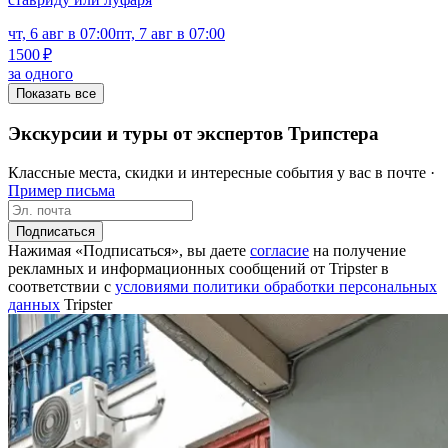
чт, 6 авг в 07:00
пт, 7 авг в 07:00
1500 ₽
за одного
Показать все
Экскурсии и туры от экспертов Трипстера
Классные места, скидки и интересные события у вас в почте ·
Пример письма
Подписаться
Нажимая «Подписаться», вы даете
согласие
на получение
рекламных и информационных сообщений от Tripster в
соответствии c
условиями политики обработки персональных
данных
Tripster