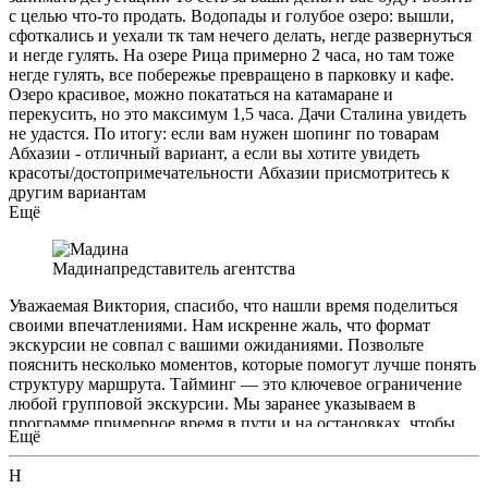
с целью что-то продать. Водопады и голубое озеро: вышли,
сфоткались и уехали тк там нечего делать, негде развернуться
и негде гулять. На озере Рица примерно 2 часа, но там тоже
негде гулять, все побережье превращено в парковку и кафе.
Озеро красивое, можно покататься на катамаране и
перекусить, но это максимум 1,5 часа. Дачи Сталина увидеть
не удастся. По итогу: если вам нужен шопинг по товарам
Абхазии - отличный вариант, а если вы хотите увидеть
красоты/достопримечательности Абхазии присмотритесь к
другим вариантам
Ещё
Мадина
представитель агентства
Уважаемая Виктория, спасибо, что нашли время поделиться
своими впечатлениями. Нам искренне жаль, что формат
экскурсии не совпал с вашими ожиданиями. Позвольте
пояснить несколько моментов, которые помогут лучше понять
структуру маршрута. Тайминг — это ключевое ограничение
любой групповой экскурсии. Мы заранее указываем в
программе примерное время в пути и на остановках, чтобы
Ещё
гости могли оценить свой комфорт. В этом маршруте
действительно заложены дегустации — они не «замена»
Н
достопримечательностям, а часть знакомства с культурой и