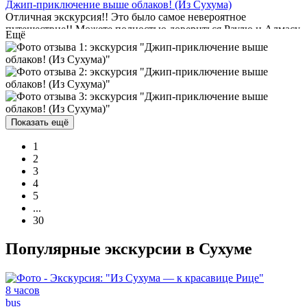
Джип-приключение выше облаков! (Из Сухума)
Отличная экскурсия!! Это было самое невероятное
путешествие!! Можете полностью довериться Раулю и Алмасу,
Ещё
они водители от Бога, просто профи!! Красота природы
зачаровывает!! Сказать что это восхитительно, это ничего не
сказать!! Очень рекомендую!!
Показать ещё
1
2
3
4
5
...
30
Популярные экскурсии в Сухуме
8 часов
bus