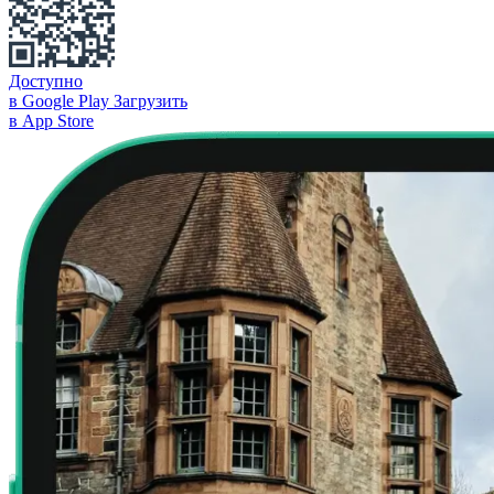
Доступно
в Google Play
Загрузить
в App Store