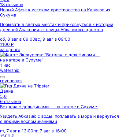
18 отзывов
Новый Афон: к истокам христианства на Кавказе из
Сухума
Побывать в святых местах и прикоснуться к истории
древней Анакопии, столицы Абхазского царства
сб, 8 авг в 09:00
вс, 9 авг в 09:00
1100 ₽
за одного
1 час
watership
групповая
Даяна
5,0
6 отзывов
Встреча с дельфинами — на катере в Сухуме
Увидеть Абхазию с воды, поплавать в море и вернуться
с яркими воспоминаниями
пт, 7 авг в 13:00
пт, 7 авг в 16:00
1500 ₽