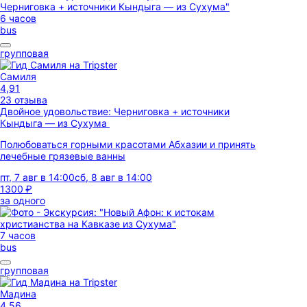
6 часов
bus
групповая
Самиля
4,91
23 отзыва
Двойное удовольствие: Черниговка + источники
Кындыга — из Сухума
Полюбоваться горными красотами Абхазии и принять
лечебные грязевые ванны
пт, 7 авг в 14:00
сб, 8 авг в 14:00
1300 ₽
за одного
7 часов
bus
групповая
Мадина
4,56