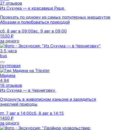
27 отзывов
Из Сухума — к красавице Рице
Проехать по одному из самых популярных маршрутов
Абхазии и полюбоваться природой
сб, 8 авг в 09:00
вс, 9 авг в 09:00
1500 ₽
за одного
3,5 часа
bus
групповая
Мадина
4,94
16 отзывов
Из Сухума — в Черниговку
Отдохнуть в живописном каньоне и зарядиться
энергией природы
пт, 7 авг в 14:00
сб, 8 авг в 14:15
1400 ₽
за одного