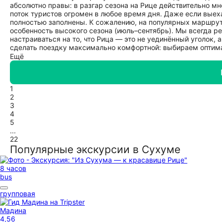
абсолютно правы: в разгар сезона на Рице действительно м
поток туристов огромен в любое время дня. Даже если выеха
полностью заполнены. К сожалению, на популярных маршрут
особенность высокого сезона (июль–сентябрь). Мы всегда р
настраиваться на то, что Рица — это не уединённый уголок,
сделать поездку максимально комфортной: выбираем оптим
информации в пути, чтобы время в дороге проходило с польз
Ещё
возможно, время года, когда природа не менее красива, а 
1
2
3
4
5
...
22
Популярные экскурсии в Сухуме
8 часов
bus
групповая
Мадина
4,56