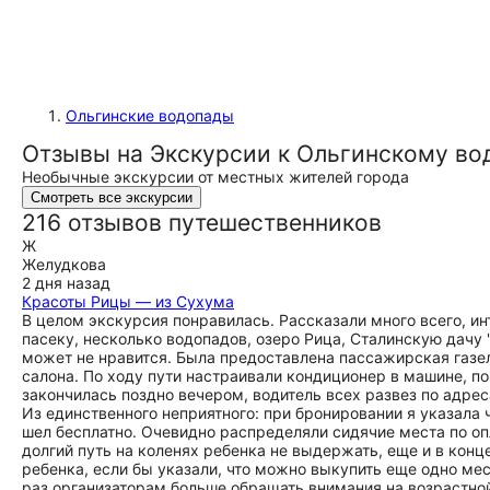
Ольгинские водопады
Отзывы на Экскурсии к Ольгинскому во
Необычные экскурсии от местных жителей города
Смотреть все экскурсии
216 отзывов путешественников
Ж
Желудкова
2 дня назад
Красоты Рицы — из Сухума
В целом экскурсия понравилась. Рассказали много всего, и
пасеку, несколько водопадов, озеро Рица, Сталинскую дачу 
может не нравится. Была предоставлена пассажирская газел
салона. По ходу пути настраивали кондиционер в машине, по
закончилась поздно вечером, водитель всех развез по адреса
Из единственного неприятного: при бронировании я указала ч
шел бесплатно. Очевидно распределяли сидячие места по опл
долгий путь на коленях ребенка не выдержать, еще и в конце
ребенка, если бы указали, что можно выкупить еще одно ме
раз организаторам больше обращать внимания на возрастной