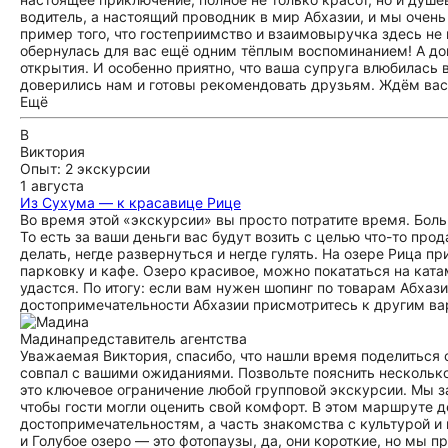
водитель, а настоящий проводник в мир Абхазии, и мы очен
пример того, что гостеприимство и взаимовыручка здесь не 
обернулась для вас ещё одним тёплым воспоминанием! А до
открытия. И особенно приятно, что ваша супруга влюбилась 
доверились нам и готовы рекомендовать друзьям. Ждём вас 
Ещё
В
Виктория
Опыт: 2 экскурсии
1 августа
Из Сухума — к красавице Рице
Во время этой «экскурсии» вы просто потратите время. Боль
То есть за ваши деньги вас будут возить с целью что-то про
делать, негде развернуться и негде гулять. На озере Рица п
парковку и кафе. Озеро красивое, можно покататься на ката
удастся. По итогу: если вам нужен шопинг по товарам Абхази
достопримечательности Абхазии присмотритесь к другим в
Мадина
представитель агентства
Уважаемая Виктория, спасибо, что нашли время поделиться 
совпал с вашими ожиданиями. Позвольте пояснить нескольк
это ключевое ограничение любой групповой экскурсии. Мы з
чтобы гости могли оценить свой комфорт. В этом маршруте 
достопримечательностям, а часть знакомства с культурой и
и Голубое озеро — это фотопаузы, да, они короткие, но мы 