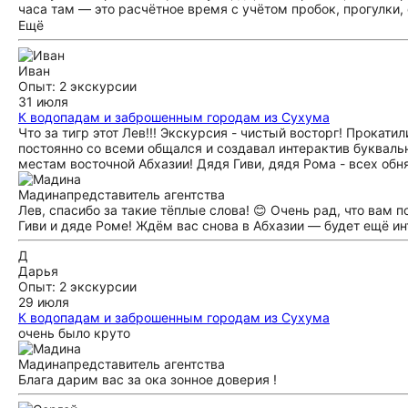
часа там — это расчётное время с учётом пробок, прогулки,
но других вариантов для массового туризма там нет. 🏛️ Дач
Ещё
отдельной экскурсией по даче , посещение возможно по согл
больше подходит тем, кто хочет совместить природу с поку
Иван
цель — только дикая природа и уединение, рекомендуем в
Опыт: 2 экскурсии
глубже. Ещё раз спасибо за обратную связь — она помогает 
31 июля
программах, которые мы подберём уже с учётом ваших пож
К водопадам и заброшенным городам из Сухума
Что за тигр этот Лев!!! Экскурсия - чистый восторг! Прокати
постоянно со всеми общался и создавал интерактив букваль
местам восточной Абхазии! Дядя Гиви, дядя Рома - всех обн
Мадина
представитель агентства
Лев, спасибо за такие тёплые слова! 😊 Очень рад, что вам
Гиви и дяде Роме! Ждём вас снова в Абхазии — будет ещё ин
Д
Дарья
Опыт: 2 экскурсии
29 июля
К водопадам и заброшенным городам из Сухума
очень было круто
Мадина
представитель агентства
Блага дарим вас за ока зонное доверия !