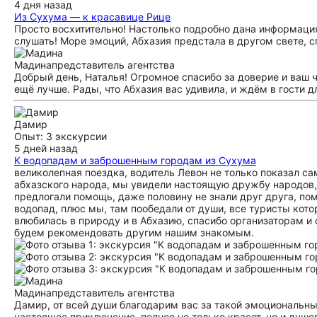
4 дня назад
Из Сухума — к красавице Рице
Просто восхитительно! Настолько подробно дана информация,
слушать! Море эмоций, Абхазия предстала в другом свете, с
Мадина
представитель агентства
Добрый день, Наталья! Огромное спасибо за доверие и ваш ч
ещё лучше. Рады, что Абхазия вас удивила, и ждём в гости д
Дамир
Опыт: 3 экскурсии
5 дней назад
К водопадам и заброшенным городам из Сухума
великолепная поездка, водитель Левон не только показал с
абхазского народа, мы увидели настоящую дружбу народов,
предлогали помощь, даже половину не знали друг друга, по
водопад, плюс мы, там пообедали от души, все туристы кото
влюбилась в природу и в Абхазию, спасибо организаторам и
будем рекомендовать другим нашим знакомым.
Мадина
представитель агентства
Дамир, от всей души благодарим вас за такой эмоциональны
настоящее приключение, полное не только красот, но и душе