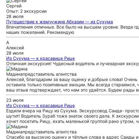
Сергей
Опыт: 2 экскурсии
28 июля
Путешествие к жемчужине Абхазии — из Сухума
Впечатления отличные. Все было на высшем уровне. Везде г
наших пожеланий. Рекомендую
А
Алексей
28 июля
Из Сухума — к красавице Рице
Отличная экскурсия! Чудесный водитель и лучезарная экск
Мадина
представитель агентства
Алексей, благодарим за вашу оценку и добрые слова! Очень 
оставила только позитивные эмоции. Мы всегда стараемся, ч
ваш отзыв подтверждает, что нам это удаётся. Будем рады в
23 июля
Из Сухума — к красавице Рице
Ездили вчера на Рицу из Сухума. Экскурсовод Саида- просто
шутит! Водитель Зураб тоже знаток своего дела. К экскурси
хочет посетить Рицу, ехать маленькой группой рано утром, ч
Мадина
представитель агентства
Спасибо за высокую оценку и тёплые слова в адрес Саиды и 