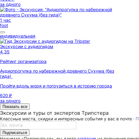
за одного
1 час
foot
индивидуальная
Экскурсии с аудиогидом
4,35
Рейтинг организатора
Аудиопрогулка по набережной древнего Сухума (без
гида)
Пройти вдоль моря и погрузиться в историю города
620 ₽
за одного
Показать все
Экскурсии и туры от экспертов Трипстера
Классные места, скидки и интересные события у вас в почте ·
П
Подписаться
Нажимая «Подписаться», вы даете
согласие
на получение рекла