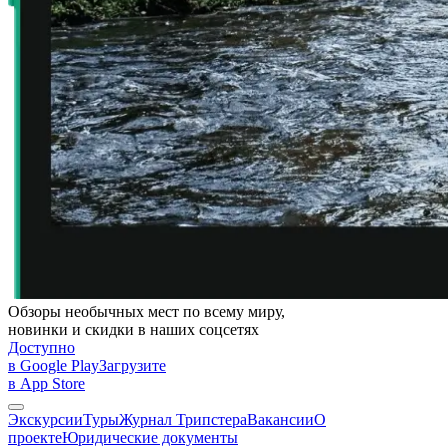
Обзоры необычных мест по всему миру,
новинки и скидки в наших соцсетях
Доступно
в Google Play
Загрузите
в App Store
Экскурсии
Туры
Журнал Трипстера
Вакансии
О
проекте
Юридические документы