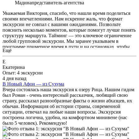
Мадина
представитель агентства
Уважаемая Виктория, спасибо, что нашли время поделиться
своими впечатлениями. Нам искренне жаль, что формат
экскурсии не совпал с вашими ожиданиями. Позвольте
пояснить несколько моментов, которые помогут лучше понять
структуру маршрута. Тайминг — это ключевое ограничение
любой групповой экскурсии. Мы заранее указываем в
программе примерное время в пути и на остановках, чтобы
Ещё
гости могли оценить свой комфорт. В этом маршруте
действительно заложены дегустации — они не «замена»
Е
достопримечательностям, а часть знакомства с культурой и
Екатерина
гастрономией региона, и мы стараемся делать их
Опыт: 4 экскурсии
компактными. Водопады и Голубое озеро — это фотопаузы,
4 дня назад
да, они короткие, но мы предупреждаем об этом до
В Новый Афон — из Сухума
бронирования. Озеро Рица — основная точка, и 2 часа там —
Вчера состоялась наша экскурсия к озеру Рица. Нашим гидом
это расчётное время с учётом пробок, прогулки, фотосессии и
был Роман - очень интересный рассказчик, любящий свою
возможного обеда/катамарана. Да, инфраструктура плотная,
страну, рассказал разнообразные факты о жизни абхазцев, их
но других вариантов для массового туризма там нет. 🏛️ Дача
обычаи. Информация об истории страны, современной
Сталина — она не входит в эту программу, это отдельный
ситуации, отвечал на любые наши вопросы. Экскурсия
объект с отдельной экскурсией по даче , посещение возможно
построена логична, удобна, на комфортном минивене (нас
по согласованию группы по желанию . Мы ценим вашу
было 5 человек). Рекомендую!
честность: да, этот тур больше подходит тем, кто хочет
совместить природу с покупкой местных продуктов и не
готов к долгим пешим переходам. Если ваша цель — только