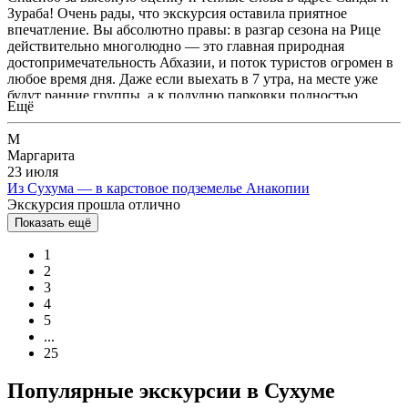
Зураба! Очень рады, что экскурсия оставила приятное
впечатление. Вы абсолютно правы: в разгар сезона на Рице
действительно многолюдно — это главная природная
достопримечательность Абхазии, и поток туристов огромен в
любое время дня. Даже если выехать в 7 утра, на месте уже
будут ранние группы, а к полудню парковки полностью
Ещё
заполнены. К сожалению, на популярных маршрутах избежать
плотного трафика и очередей практически невозможно — это
М
особенность высокого сезона (июль–сентябрь). Мы всегда
Маргарита
рекомендуем гостям закладывать на дорогу дополнительное
23 июля
время и заранее настраиваться на то, что Рица — это не
Из Сухума — в карстовое подземелье Анакопии
уединённый уголок, а знаковое, но очень посещаемое место.
Экскурсия прошла отлично
Тем не менее, мы стараемся сделать поездку максимально
Показать ещё
комфортной: выбираем оптимальные остановки, сокращаем
простои и даём больше полезной информации в пути, чтобы
1
время в дороге проходило с пользой. Благодарим, что выбрали
2
нас, и будем рады видеть вас снова — возможно, время года,
3
когда природа не менее красива, а людей заметно меньше
4
5
...
25
Популярные экскурсии в Сухуме