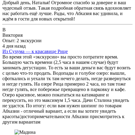
Добрый день, Наталья! Огромное спасибо за доверие и ваш
чудесный отзыв. Такая подробная обратная связь вдохновляет
нас работать ещё лучше. Рады, что Абхазия вас удивила, и
ждём в гости для новых открытий!
В
Виктория
Опыт: 2 экскурсии
4 дня назад
Из Сухума — к красавице Рице
Во время этой «экскурсии» вы просто потратите время.
Большую часть времени (2,5 часа в нашем случае) будут
занимать дегустации. То есть за ваши деньги вас будут возить
с целью что-то продать. Водопады и голубое озеро: вышли,
сфоткались и уехали тк там нечего делать, негде развернуться
и негде гулять. На озере Рица примерно 2 часа, но там тоже
негде гулять, все побережье превращено в парковку и кафе.
Озеро красивое, можно покататься на катамаране и
перекусить, но это максимум 1,5 часа. Дачи Сталина увидеть
не удастся. По итогу: если вам нужен шопинг по товарам
Абхазии - отличный вариант, а если вы хотите увидеть
красоты/достопримечательности Абхазии присмотритесь к
другим вариантам