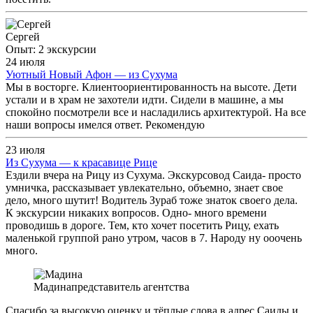
Сергей
Опыт: 2 экскурсии
24 июля
Уютный Новый Афон — из Сухума
Мы в восторге. Клиентоориентированность на высоте. Дети
устали и в храм не захотели идти. Сидели в машине, а мы
спокойно посмотрели все и насладились архитектурой. На все
наши вопросы имелся ответ. Рекомендую
23 июля
Из Сухума — к красавице Рице
Ездили вчера на Рицу из Сухума. Экскурсовод Саида- просто
умничка, рассказывает увлекательно, объемно, знает свое
дело, много шутит! Водитель Зураб тоже знаток своего дела.
К экскурсии никаких вопросов. Одно- много времени
проводишь в дороге. Тем, кто хочет посетить Рицу, ехать
маленькой группой рано утром, часов в 7. Народу ну ооочень
много.
Мадина
представитель агентства
Спасибо за высокую оценку и тёплые слова в адрес Саиды и