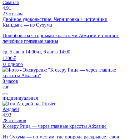
Самиля
4,91
23 отзыва
Двойное удовольствие: Черниговка + источники
Кындыга — из Сухума
Полюбоваться горными красотами Абхазии и принять
лечебные грязевые ванны
ср, 5 авг в 14:00
чт, 6 авг в 14:00
1300 ₽
за одного
8 часов
car
индивидуальная
Андрей
4,93
28 отзывов
К озеру Рица — через главные красоты Абхазии
Из Сухума — по местам, где природа раскрывает свои