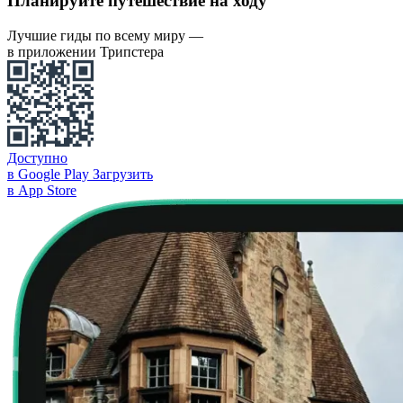
Планируйте путешествие на ходу
Лучшие гиды по всему миру —
в приложении Трипстера
Доступно
в Google Play
Загрузить
в App Store