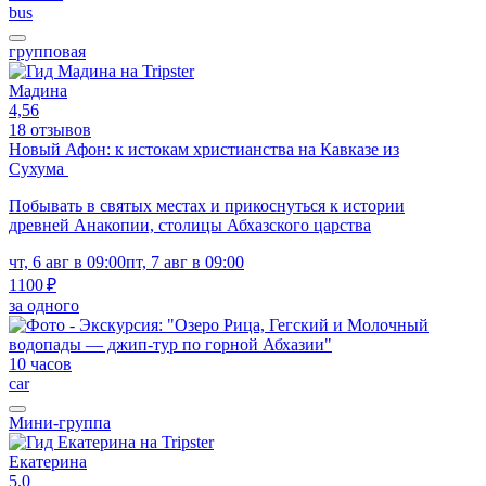
bus
групповая
Мадина
4,56
18 отзывов
Новый Афон: к истокам христианства на Кавказе из
Сухума
Побывать в святых местах и прикоснуться к истории
древней Анакопии, столицы Абхазского царства
чт, 6 авг в 09:00
пт, 7 авг в 09:00
1100 ₽
за одного
10 часов
car
Мини-группа
Екатерина
5,0