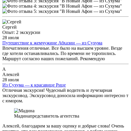
дикая природа и уединение, рекомендуем в следующий раз
выбирать индивидуальные маршруты — они длиннее и
глубже. Ещё раз спасибо за обратную связь — она помогает
нам стать точнее в описаниях. Будем рады видеть вас на
других наших программах, которые мы подберём уже с
Сергей
учётом ваших пожеланий.
Опыт: 2 экскурсии
28 июля
Путешествие к жемчужине Абхазии — из Сухума
Впечатления отличные. Все было на высшем уровне. Везде
где хотели останавливались. По времени не торопились.
Маршрут согласно наших пожеланий. Рекомендую
А
Алексей
28 июля
Из Сухума — к красавице Рице
Отличная экскурсия! Чудесный водитель и лучезарная
экскурсовод. Экскурсовод доносила информацию интересно т
с юмором.
Мадина
представитель агентства
Алексей, благодарим за вашу оценку и добрые слова! Очень