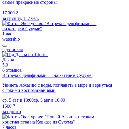
самые прекрасные стороны
17 000 ₽
за группу, 1–7 чел.
1 час
watership
групповая
Даяна
5,0
6 отзывов
Встреча с дельфинами — на катере в Сухуме
Увидеть Абхазию с воды, поплавать в море и вернуться
с яркими воспоминаниями
ср, 5 авг в 13:00
ср, 5 авг в 16:00
1500 ₽
за одного
7 часов