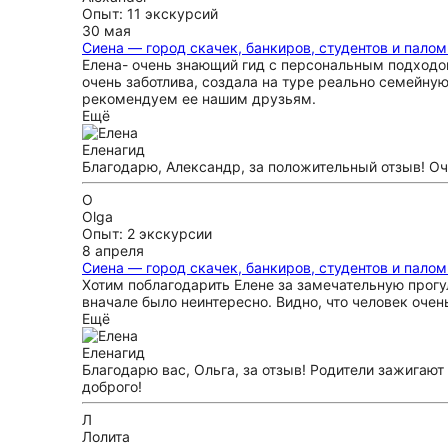
Опыт: 11 экскурсий
30 мая
Сиена — город скачек, банкиров, студентов и пало
Елена- очень знающий гид с персональным подходо
очень заботлива, создала на туре реально семейну
рекомендуем ее нашим друзьям.
Ещё
Елена
гид
Благодарю, Александр, за положительный отзыв! Оч
O
Olga
Опыт: 2 экскурсии
8 апреля
Сиена — город скачек, банкиров, студентов и пало
Хотим поблагодарить Елене за замечательную прогул
вначале было неинтересно. Видно, что человек очен
Ещё
Елена
гид
Благодарю вас, Ольга, за отзыв! Родители зажигаю
доброго!
Л
Лолита