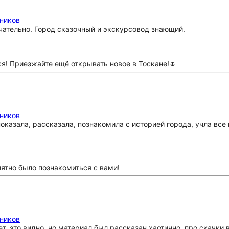
мников
чательно. Город сказочный и экскурсовод знающий.
ся! Приезжайте ещё открывать новое в Тоскане!🌷
мников
оказала, рассказала, познакомила с историей города, учла все
ятно было познакомиться с вами!
мников
, это видно, но материал был рассказан хаотично, про скачки в