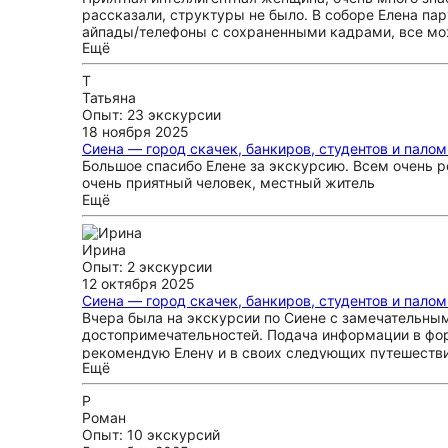
рассказали, структуры не было. В соборе Елена пару
айпады/телефоны с сохраненными кадрами, все можн
Ещё
раз Елена махнула рукой на улице в сторону и сказа
рассказала ни что за сладости, ни историю, ничего.
Т
Татьяна
Опыт: 23 экскурсии
18 ноября 2025
Сиена — город скачек, банкиров, студентов и пало
Большое спасибо Елене за экскурсию. Всем очень 
очень приятный человек, местный житель
Ещё
Ирина
Опыт: 2 экскурсии
12 октября 2025
Сиена — город скачек, банкиров, студентов и пало
Вчера была на экскурсии по Сиене с замечательны
достопримечательностей. Подача информации в форм
рекомендую Елену и в своих следующих путешествия
Ещё
Р
Роман
Опыт: 10 экскурсий