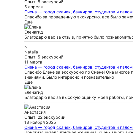
Опыт: 8 экскурсий
5 апреля
Сиена — город скачек, банкиров, студентов и пало
Спасибо за проведенную экскурсию. все было заме
Ещё
Елена
гид
Благодарю вас за отзыв, приятно было познакомить
N
Natalia
Опыт: 5 экскурсий
11 марта
Сиена — город скачек, банкиров, студентов и пало
Спасибо Елене за экскурсию по Сиене! Она многое п
знаниями. Было интересно и познавательно
Ещё
Елена
гид
Благодарю вас за высокую оценку моей работы, при
Анастасия
Опыт: 22 экскурсии
18 ноября 2025
Сиена — город скачек, банкиров, студентов и пало
Приятная интеллигентная женщина, очень много знает