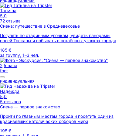
индивидуальная
Татьяна
5,0
72 отзыва
Сиена: путешествие в Средневековье
Погулять по старинным улочкам, увидеть панорамы
полей Тосканы и побывать в потаённых уголках города
185 €
за группу, 1–3 чел.
2,5 часа
foot
индивидуальная
Надежда
5,0
5 отзывов
Сиена — первое знакомство
Пройти по главным местам города и посетить один из
красивейших католических соборов мира
195 €
за группу, 1–5 чел.