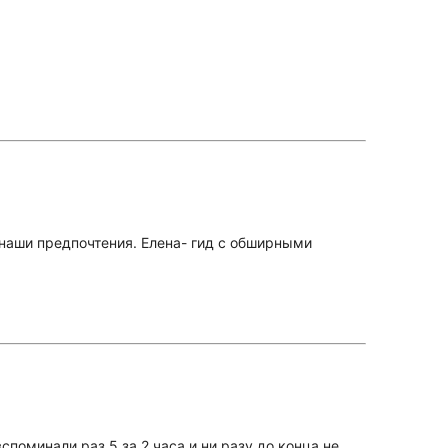
 наши предпочтения. Елена- гид с обширными
споминали раз 5 за 2 часа и ни разу до конца не