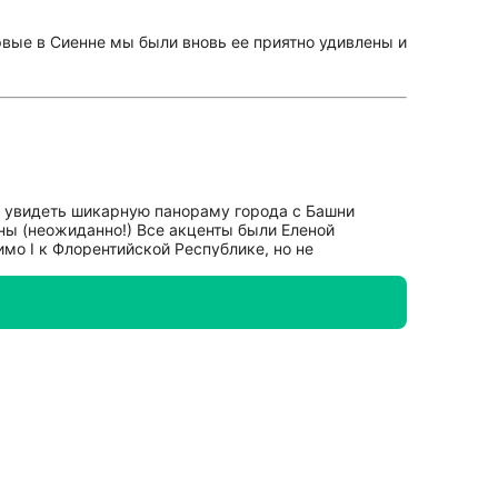
рвые в Сиенне мы были вновь ее приятно удивлены и
раз увидеть шикарную панораму города с Башни
ны (неожиданно!) Все акценты были Еленой
мо I к Флорентийской Республике, но не
е Палио... Спасибо, Вам Елена! Ах, как хочется