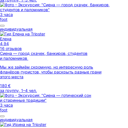
3 часа
foot
индивидуальная
Елена
4,94
16 отзывов
Сиена — город скачек, банкиров, студентов
и паломников
Мы же займём скромную, но интересную роль
фланёров-туристов, чтобы раскрыть разные грани
этого места
180 €
за группу, 1–4 чел.
3 часа
foot
индивидуальная