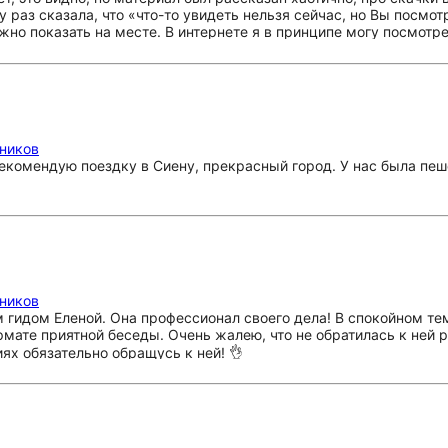
 раз сказала, что «что-то увидеть нельзя сейчас, но Вы посмот
о показать на месте. В интернете я в принципе могу посмотр
ла, что там магазин традиционных сладостей, протараторила наз
 Не могу сказать, что это было совсем ужасно, но я встречала мн
мников
рекомендую поездку в Сиену, прекрасный город. У нас была пе
мников
м гидом Еленой. Она профессионал своего дела! В спокойном т
ате приятной беседы. Очень жалею, что не обратилась к ней 
х обязательно обращусь к ней! 👌