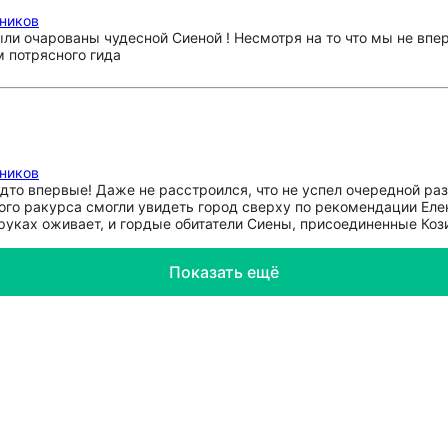
мников
ыли очарованы чудесной Сиеной ! Несмотря на то что мы не впе
м потрясного гида
мников
 будто впервые! Даже не расстроился, что не успел очередной 
ого ракурса смогли увидеть город сверху по рекомендации Еле
руках оживает, и гордые обитатели Сиены, присоединенные Кози
дают вас в прогулке по городу,с волнением переживая очередно
Показать ещё