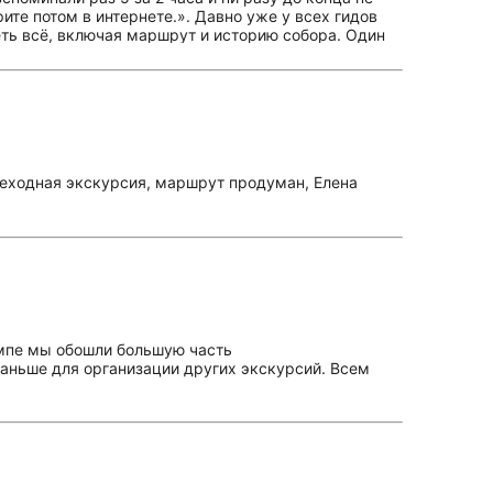
рите потом в интернете.». Давно уже у всех гидов
еть всё, включая маршрут и историю собора. Один
вания и сказала, что я могу потом туда зайти. Не
ого гидов гораздо лучше за эти деньги.
шеходная экскурсия, маршрут продуман, Елена
емпе мы обошли большую часть
раньше для организации других экскурсий. Всем