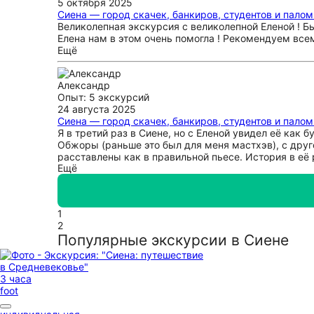
5 октября 2025
Сиена — город скачек, банкиров, студентов и пало
Великолепная экскурсия с великолепной Еленой ! Б
Елена нам в этом очень помогла ! Рекомендуем все
Ещё
Александр
Опыт: 5 экскурсий
24 августа 2025
Сиена — город скачек, банкиров, студентов и пало
Я в третий раз в Сиене, но с Еленой увидел её как
Обжоры (раньше это был для меня мастхэв), с друг
расставлены как в правильной пьесе. История в её 
Ещё
потерявшие свою самобытность, как будто сопровож
вернуться в городок! 😇
1
2
Популярные экскурсии в Сиене
3 часа
foot