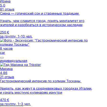
Ирина
5,0
81 отзыв
Сиена — готический сон и старинные традиции
Узнать, чем славится город, понять менталитет его
жителей и разобраться в историческом наследии
250 €
за группу, 1–10 чел.
8 часов
car
индивидуальная
Марина
4,86
21 отзыв
Гастрономический интенсив по холмам Тосканы
Увидеть, как живут в средневековых городках Италии,
и узнать местную кулинарию изнутри
470 €
за группу, 1–3 чел.