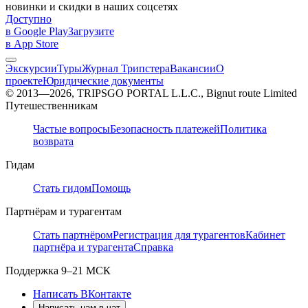
новинки и скидки в наших соцсетях
Доступно
в Google Play
Загрузите
в App Store
Экскурсии
Туры
Журнал Трипстера
Вакансии
О
проекте
Юридические документы
© 2013—2026, TRIPSGO PORTAL L.L.C., Bignut route Limited
Путешественникам
Частые вопросы
Безопасность платежей
Политика
возврата
Гидам
Стать гидом
Помощь
Партнёрам и турагентам
Стать партнёром
Регистрация для турагентов
Кабинет
партнёра и турагента
Справка
Поддержка
9–21 МСК
Написать ВКонтакте
Написать нам в чат