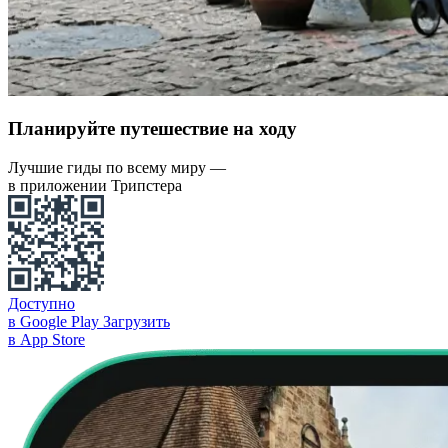
Планируйте путешествие на ходу
Лучшие гиды по всему миру —
в приложении Трипстера
Доступно
в Google Play
Загрузить
в App Store