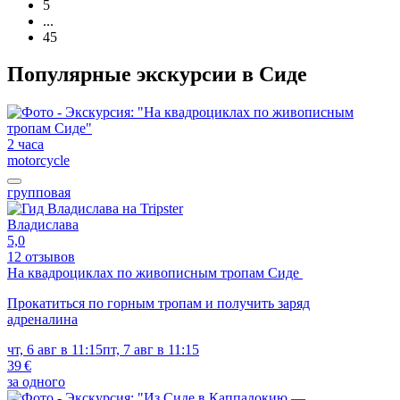
5
...
45
Популярные экскурсии в Сиде
2 часа
motorcycle
групповая
Владислава
5,0
12 отзывов
На квадроциклах по живописным тропам Сиде
Прокатиться по горным тропам и получить заряд
адреналина
чт, 6 авг в 11:15
пт, 7 авг в 11:15
39 €
за одного