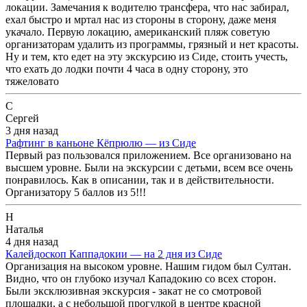
локации. Замечания к водителю трансфера, что нас забирал,
ехал быстро и мртал нас из стороны в сторону, даже меня
укачало. Первую локацию, американский пляж советую
организаторам удалить из программы, грязный и нет красоты.
Ну и тем, кто едет на эту экскурсию из Сиде, стоить учесть,
что ехать до лодки почти 4 часа в одну сторону, это
тяжеловато
С
Сергей
3 дня назад
Рафтинг в каньоне Кёпрюлю — из Сиде
Первый раз пользовался приложением. Все организовано на
высшем уровне. Были на экскурсии с детьми, всем все очень
понравилось. Как в описании, так и в действительности.
Организатору 5 баллов из 5!!!
Н
Наталья
4 дня назад
Калейдоскоп Каппадокии — на 2 дня из Сиде
Организация на высоком уровне. Нашим гидом был Султан.
Видно, что он глубоко изучал Кападокию со всех сторон.
Были эксклюзивная экскурсия - закат не со смотровой
площадки, а с небольшой прогулкой в центре красной