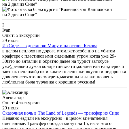
I
Ivan
Опыт: 5 экскурсий
29 июля
Из Сиде— в древнюю Миру и на остров Кекова
в целом неплохо но дорога утомляет,особенно на убитом
крафтере с пластиковыми сиденьями утром когда уже 29-
30(это до анталии и обратно,далее на турист автобусе
уже),реально думал кондратий хватит,кондей ели ели,первый
завтрак неплохой,сок и какие то лепешки вкусно и недорого.я
доволен есть что посмотреть,магазины и лавки неочень
люблю,гид была турчанка с хорошим русским!
Александр
Опыт: 4 экскурсии
29 июля
Сказочная ночь в The Land of Legends — трансфер из Сиде
Недавно ездили на экскурсию - в целом впечатления
смешанные. Трансфер опоздал минут на 15, из‑за этого
приехали в парк позже времени, указанного в программе.