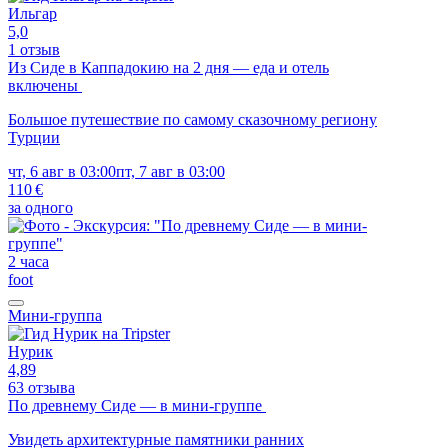
Ильгар
5,0
1 отзыв
Из Сиде в Каппадокию на 2 дня — еда и отель
включены
Большое путешествие по самому сказочному региону
Турции
чт, 6 авг в 03:00
пт, 7 авг в 03:00
110 €
за одного
2 часа
foot
Мини-группа
Нурик
4,89
63 отзыва
По древнему Сиде — в мини-группе
Увидеть архитектурные памятники ранних