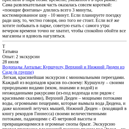
Сама развлекательная часть оказалась совсем короткой:
«поющие фонтаны» длились всего 3 минуты,
костюмированное шоу - 10 минут. Если планируете поездку
ради шоу, то, честно говоря, оно того не стоит. Если всё же
хотите побывать в парке, советую ехать с самого утра:
вечером времени точно не хватит, чтобы спокойно обойти все
магазины и вдоволь нагуляться.
Т
Татьяна
Опыт: 2 экскурсии
28 июля
Водопады Антальи: Куршунлу, Верхний и Нижний Дюден из
Сиде (в группе)
Легкая, красивейшая экскурсия с минимальными переездами.
Каждый из водопадов красив по-своему: Куршунлу – своими
природными видами (мхом, лианами и водой) и
неожиданными ракурсами (из-под водопада или рядом с
красивыми скалами), Верхний Дюден – мощными потоками
воды, огромными пещерами, которые вымыла вода Дюдена, и
даже колонией летучих мышей, Нижний Дюден – (входящий в
книгу рекордов Гиннесса) своими величественными
потоками, падающими с 45 метровой высоты и
превращающимися в огромные снопы брызг. Экскурсию