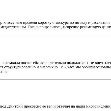
р-классу нам провели короткую экскурсию по залу и рассказали 
а медитативным. Очень понравилось, искренне рекомендую дан
 и оставила после себя исключительно положительные впечатлен
дет структурированно и энергично. За 2 часа мы обошли основн
ения.
вод Дмитрий прекрасно ее вел и отвечал на наши многочисленн