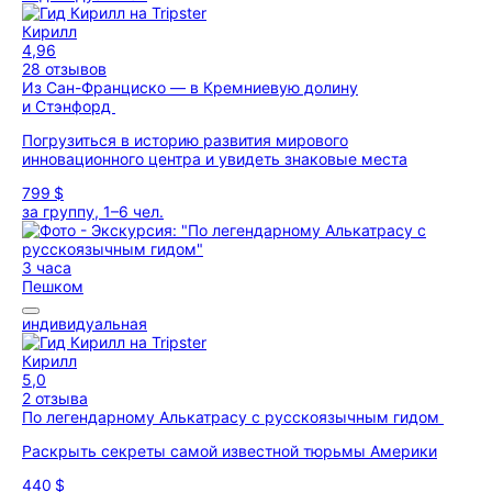
Кирилл
4,96
28 отзывов
Из Сан-Франциско — в Кремниевую долину
и Стэнфорд
Погрузиться в историю развития мирового
инновационного центра и увидеть знаковые места
799 $
за группу, 1–6 чел.
3 часа
Пешком
индивидуальная
Кирилл
5,0
2 отзыва
По легендарному Алькатрасу с русскоязычным гидом
Раскрыть секреты самой известной тюрьмы Америки
440 $