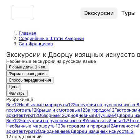
Экскурсии
Туры
Главная
Соединённые Штаты Америки
Сан-Франциско
Экскурсии к Дворцу изящных искусств 
Необычные экскурсии на русском языке
Любые даты, 1 чел.
Формат проведения
Способ передвижения
Цена
Фильтры
Рубрики
Ещё
Все
12
Необычные маршруты
12
Экскурсии на русском языке
8
посмотреть
12
Крыши и смотровые
12
За городом
12
Гастрономи
архитектура
12
Обзорные
12
Однодневные
8
Лучшие
4
Дворец из
Все
12
Экскурсии на русском языке
8
Уникальный опыт
12
Что 
Необычные маршруты
12
За городом и природа
12
Активности
1
архитектура
12
Однодневные
8
Дворец изящных искусств
12
12 предложений