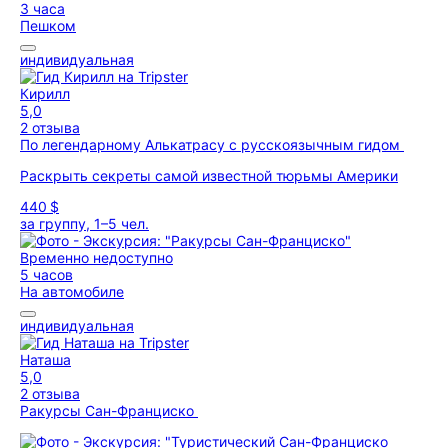
3 часа
Пешком
индивидуальная
Кирилл
5,0
2 отзыва
По легендарному Алькатрасу с русскоязычным гидом
Раскрыть секреты самой известной тюрьмы Америки
440 $
за группу, 1–5 чел.
Временно недоступно
5 часов
На автомобиле
индивидуальная
Наташа
5,0
2 отзыва
Ракурсы Сан-Франциско