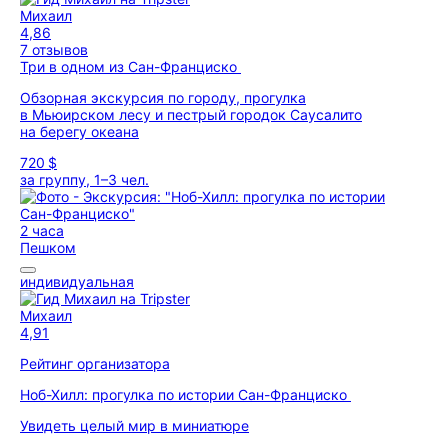
Михаил
4,86
7 отзывов
Три в одном из Сан-Франциско
Обзорная экскурсия по городу, прогулка
в Мьюирском лесу и пестрый городок Саусалито
на берегу океана
720 $
за группу, 1–3 чел.
2 часа
Пешком
индивидуальная
Михаил
4,91
Рейтинг организатора
Ноб-Хилл: прогулка по истории Сан-Франциско
Увидеть целый мир в миниатюре