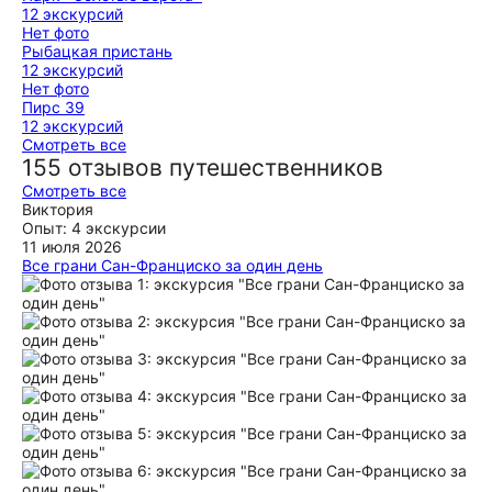
12 экскурсий
Нет фото
Рыбацкая пристань
12 экскурсий
Нет фото
Пирс 39
12 экскурсий
Смотреть все
155 отзывов путешественников
Смотреть все
Виктория
Опыт: 4 экскурсии
11 июля 2026
Все грани Сан-Франциско за один день
Очень познавательная, увлекательная и открывающая
много новых фактов о городе экскурсия. Мы провели
насыщенный и интересный день в Сан-Франциско с Ильёй.
Узнали много исторических фактов , нюансов и фишек.
Посетили все знаковые места из возможных. Окунулись в
культурную часть жизни города, политическую, уличную,
затронули все грани насыщенной жизни города. Посетили
смотровые площадки и локации, откуда можно было
сделать невероятные фото. А также, ездили в уютный
соседний город Саусалито, где вкусно пообедали в
местном кафе. Илья помог нам сориентироваться в нашем
дальнейшем путешествии по Калифорнии, благодаря чему