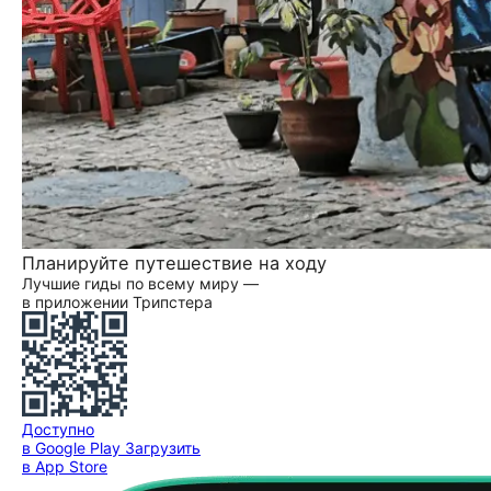
Планируйте путешествие на ходу
Лучшие гиды по всему миру —
в приложении Трипстера
Доступно
в Google Play
Загрузить
в App Store