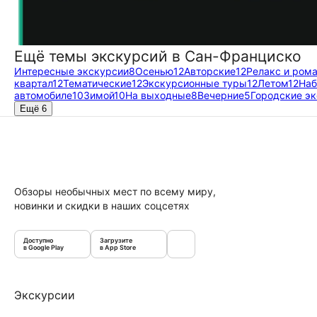
Ещё темы экскурсий в Сан-Франциско
Интересные экскурсии
8
Осенью
12
Авторские
12
Релакс и рома
квартал
12
Тематические
12
Экскурсионные туры
12
Летом
12
На
автомобиле
10
Зимой
10
На выходные
8
Вечерние
5
Городские э
Ещё 6
Обзоры необычных мест по всему миру,
новинки и скидки в наших соцсетях
Доступно
Загрузите
в Google Play
в App Store
Экскурсии