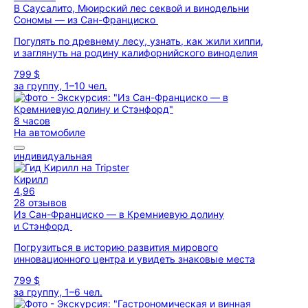
В Саусалито, Мюирский лес секвой и винодельни
Сономы — из Сан-Франциско
Погулять по древнему лесу, узнать, как жили хиппи,
и заглянуть на родину калифорнийского виноделия
799 $
за группу, 1–10 чел.
8 часов
На автомобиле
индивидуальная
Кирилл
4,96
28 отзывов
Из Сан-Франциско — в Кремниевую долину
и Стэнфорд
Погрузиться в историю развития мирового
инновационного центра и увидеть знаковые места
799 $
за группу, 1–6 чел.