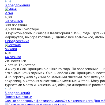
ещё
6 предложений
Илья
4,88
59 отзывов
608 посетили
9,5 лет на Трипстере
В туристическом бизнесе в Калифорнии с 1998 года. Орган
маршрутов, выборе гостинец. Сделаю всё возможное, чтобы 
1 предложение
Михаил
4,91
44 отзыва
219 посетили
7 лет на Трипстере
Я живу в Сан-Франциско с 1992-го года. По образованию — и
его знаменитых зданиях. Очень люблю Сан-Франциско, посто
Я не перегружаю сухими банальными фактами. Мои экскурс
сокровищ, о которых знают только местные жители. Могу ра
туристами места и, конечно же, обещаю интересный рассказ
ещё
5 предложений
Полезные статьи
Самые зрелищные фестивали мира
От мексиканского Дня мё