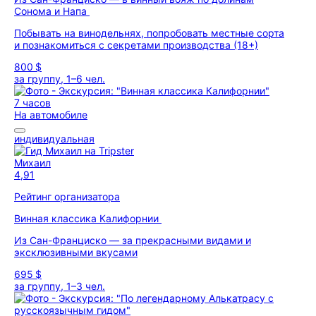
Сонома и Напа
Побывать на винодельнях, попробовать местные сорта
и познакомиться с секретами производства (18+)
800 $
за группу, 1–6 чел.
7 часов
На автомобиле
индивидуальная
Михаил
4,91
Рейтинг организатора
Винная классика Калифорнии
Из Сан-Франциско — за прекрасными видами и
эксклюзивными вкусами
695 $
за группу, 1–3 чел.