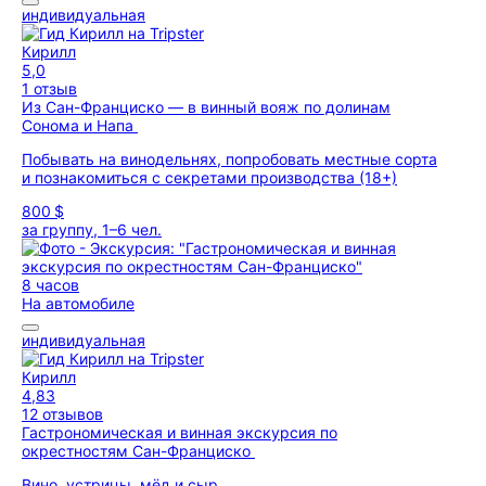
индивидуальная
Кирилл
5,0
1 отзыв
Из Сан-Франциско — в винный вояж по долинам
Сонома и Напа
Побывать на винодельнях, попробовать местные сорта
и познакомиться с секретами производства (18+)
800 $
за группу, 1–6 чел.
8 часов
На автомобиле
индивидуальная
Кирилл
4,83
12 отзывов
Гастрономическая и винная экскурсия по
окрестностям Сан-Франциско
Вино, устрицы, мёд и сыр