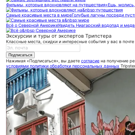
Фильмы, которые вдохновляют на путешествия
«Ешь, молись,
Самые красивые места в мире
Голубые лагуны посреди пуст
Всё о Северной Америке
Увидеть Ниагарский водопад и медв
Экскурсии и туры от экспертов Трипстера
Классные места, скидки и интересные события у вас в почте
Подписаться
Нажимая «Подписаться», вы даете
согласие
на получение ре
условиями политики обработки персональных данных
Tripste