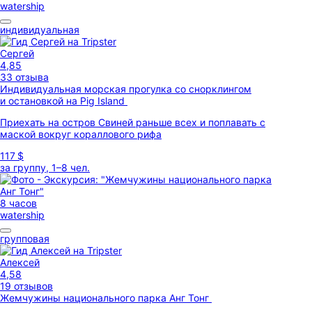
watership
индивидуальная
Сергей
4,85
33 отзыва
Индивидуальная морская прогулка со снорклингом
и остановкой на Pig Island
Приехать на остров Свиней раньше всех и поплавать с
маской вокруг кораллового рифа
117 $
за группу, 1–8 чел.
8 часов
watership
групповая
Алексей
4,58
19 отзывов
Жемчужины национального парка Анг Тонг