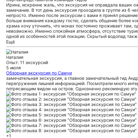
Ирина, искренне жаль, что экскурсия не оправдала ваших ож
замечание. В тот день экскурсия проходила в группе из 6 ч
непросто. Именно после экскурсии с вами я принял решение
больше внимания каждому гостю, сделать общение более ко
храма хочу уточнить, что монах постоянно проживает там, од
невозможно. Именно спокойная атмосфера, отсутствие турис
одной из особенностей этой локации. Скрытый водопад также 
уединенное место с красивой природой и чистой горной рек
Ещё
составляют основу маршрута. Благодарю вас за обратную св
Наталия
Опыт: 11 экскурсий
5 июля
Обзорная экскурсия по Самуи
замечательная экскурсия, а главное замечательный гид Андр
перегружения лишней информацией. Посмотрели много интер
потрясающим видом на остров. Однозначно рекомендую эту
+1