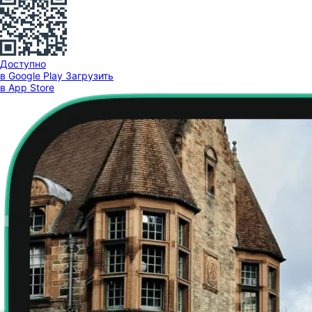
Доступно
в Google Play
Загрузить
в App Store