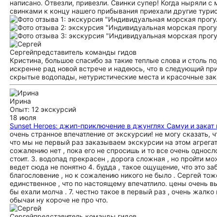
написано. Отвезли, привезли. Свинки супер! Когда ныряли с 
свинками к концу нашего прибывания приехали другие турис
Сергей
представитель команды гидов
Кристина, большое спасибо за такие теплые слова и столь п
искренне рад новой встрече и надеюсь, что в следующий пр
скрытые водопады, нетуристические места и красочные зака
Ирина
Опыт: 12 экскурсий
18 июля
Sunset Heroes: джип-приключение в джунглях Самуи и закат 
очень странное впечатление от экскурсии! не могу сказать, ч
что мы не первый раз заказываем экскурсии на этом агрегат
сожалению нет , пока его не спросишь и то все очень односл
стоит. 3. водопад прекрасен , дорога сложная , но пройти мож
ведет сюда не понятно 4. будда , такое ощущение, что это за
благословение , но к сожалению никого не было . Сергей тож
единственное , что по настоящему впечатлило. цены очень в
бы ехали молча . 7. честно такое в первый раз , очень жалко
обычаи ну короче не про что.
Сергей
представитель команды гидов