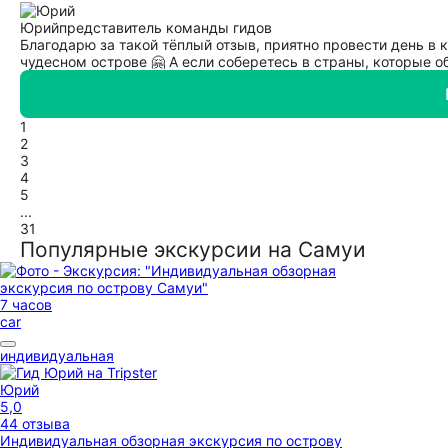
Юрий
представитель команды гидов
Благодарю за такой тёплый отзыв, приятно провести день в
чудесном острове 🤗 А если соберетесь в страны, которые о
1
2
3
4
5
...
31
Популярные экскурсии на Самуи
7 часов
car
индивидуальная
Юрий
5,0
44 отзыва
Индивидуальная обзорная экскурсия по острову