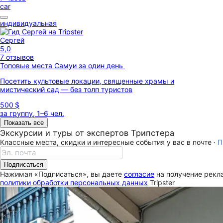
car
индивидуальная
Сергей
5,0
7 отзывов
Топовые места Самуи за один день
Посетить культовые локации, священные храмы и
мистический сад — без толп туристов
500 $
за группу, 1–6 чел.
Показать все
Экскурсии и туры от экспертов Трипстера
Классные места, скидки и интересные события у вас в почте ·
П
Подписаться
Нажимая «Подписаться», вы даете
согласие
на получение рекла
политики обработки персональных данных
Tripster