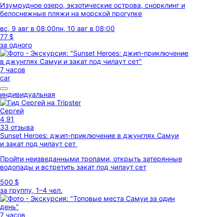
Изумрудное озеро, экзотические острова, снорклинг и
белоснежные пляжи на морской прогулке
вс, 9 авг в 08:00
пн, 10 авг в 08:00
77 $
за одного
7 часов
car
индивидуальная
Сергей
4,91
33 отзыва
Sunset Heroes: джип-приключение в джунглях Самуи
и закат под чилаут сет
Пройти неизведанными тропами, открыть затерянные
водопады и встретить закат под чилаут сет
500 $
за группу, 1–4 чел.
7 часов