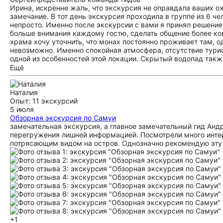
Ирина, искренне жаль, что экскурсия не оправдала ваших ож
замечание. В тот день экскурсия проходила в группе из 6 ч
непросто. Именно после экскурсии с вами я принял решение
больше внимания каждому гостю, сделать общение более ко
храма хочу уточнить, что монах постоянно проживает там, од
невозможно. Именно спокойная атмосфера, отсутствие турис
одной из особенностей этой локации. Скрытый водопад также 
уединенное место с красивой природой и чистой горной рек
Ещё
составляют основу маршрута. Благодарю вас за обратную св
Наталия
Опыт: 11 экскурсий
5 июля
Обзорная экскурсия по Самуи
замечательная экскурсия, а главное замечательный гид Андр
перегружения лишней информацией. Посмотрели много интер
потрясающим видом на остров. Однозначно рекомендую эту
+1