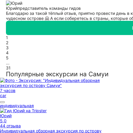
Юрий
представитель команды гидов
Благодарю за такой тёплый отзыв, приятно провести день в
чудесном острове 🤗 А если соберетесь в страны, которые о
1
2
3
4
5
...
31
Популярные экскурсии на Самуи
7 часов
car
индивидуальная
Юрий
5,0
44 отзыва
Индивидуальная обзорная экскурсия по острову