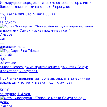
Изумрудное озеро, экзотические острова, снорклинг и
белоснежные пляжи на морской прогулке
сб, 8 авг в 08:00
вс, 9 авг в 08:00
77 $
за одного
7 часов
car
индивидуальная
Сергей
4,91
33 отзыва
Sunset Heroes: джип-приключение в джунглях Самуи
и закат под чилаут сет
Пройти неизведанными тропами, открыть затерянные
водопады и встретить закат под чилаут сет
500 $
за группу, 1–4 чел.
7 часов