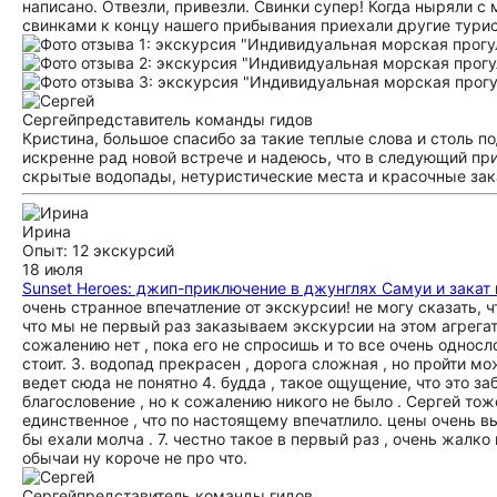
написано. Отвезли, привезли. Свинки супер! Когда ныряли с 
свинками к концу нашего прибывания приехали другие турис
Сергей
представитель команды гидов
Кристина, большое спасибо за такие теплые слова и столь п
искренне рад новой встрече и надеюсь, что в следующий пр
скрытые водопады, нетуристические места и красочные зака
Ирина
Опыт: 12 экскурсий
18 июля
Sunset Heroes: джип-приключение в джунглях Самуи и закат 
очень странное впечатление от экскурсии! не могу сказать, ч
что мы не первый раз заказываем экскурсии на этом агрегат
сожалению нет , пока его не спросишь и то все очень односл
стоит. 3. водопад прекрасен , дорога сложная , но пройти мож
ведет сюда не понятно 4. будда , такое ощущение, что это за
благословение , но к сожалению никого не было . Сергей тож
единственное , что по настоящему впечатлило. цены очень в
бы ехали молча . 7. честно такое в первый раз , очень жалко
обычаи ну короче не про что.
Сергей
представитель команды гидов