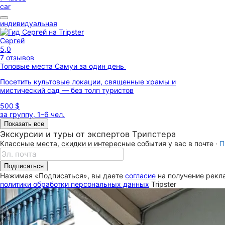
car
индивидуальная
Сергей
5,0
7 отзывов
Топовые места Самуи за один день
Посетить культовые локации, священные храмы и
мистический сад — без толп туристов
500 $
за группу, 1–6 чел.
Показать все
Экскурсии и туры от экспертов Трипстера
Классные места, скидки и интересные события у вас в почте ·
П
Подписаться
Нажимая «Подписаться», вы даете
согласие
на получение рекла
политики обработки персональных данных
Tripster