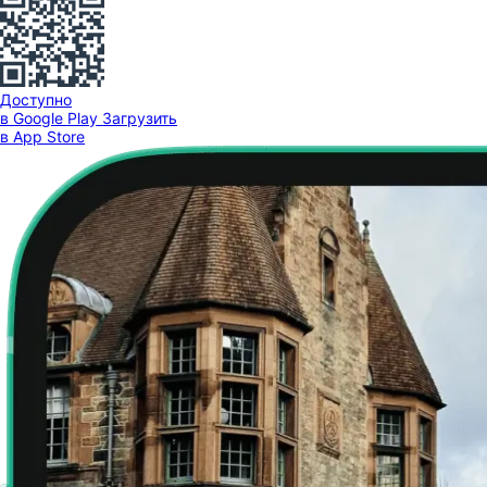
Доступно
в Google Play
Загрузить
в App Store