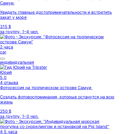
Самуи
Увидеть главные достопримечательности и встретить
закат у моря
315 $
за группу, 1–4 чел.
2 часа
car
индивидуальная
Юрий
5,0
4 отзыва
Фотосессия на тропическом острове Самуи
Создать фотовоспоминания, которые останутся на всю
жизнь
250 $
за группу, 1–3 чел.
4,5 часа