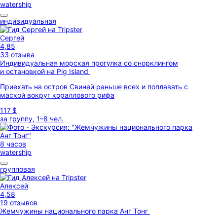
watership
индивидуальная
Сергей
4,85
33 отзыва
Индивидуальная морская прогулка со снорклингом
и остановкой на Pig Island
Приехать на остров Свиней раньше всех и поплавать с
маской вокруг кораллового рифа
117 $
за группу, 1–8 чел.
8 часов
watership
групповая
Алексей
4,58
19 отзывов
Жемчужины национального парка Анг Тонг