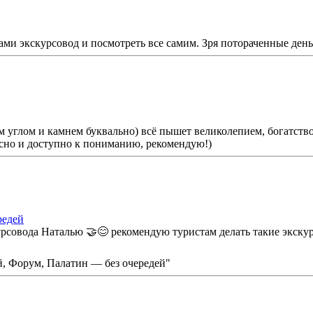
ами экскурсовод и посмотреть все самим. Зря потораченные ден
м углом и камнем буквально) всё пышет великолепием, богатство
есно и доступно к пониманию, рекомендую!)
редей
рсовода Наталью 🤝😊 рекомендую туристам делать такие экскурс