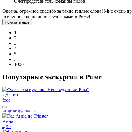
Олег
представитель команды гидов
Оксана, огромное спасибо за такие тёплые слова! Мне очень пр
искренне рад новой встрече с вами в Риме!
Показать ещё
1
2
3
4
5
...
1000
Популярные экскурсии в Риме
2,5 часа
foot
индивидуальная
Анна
4,99
126 отзывов