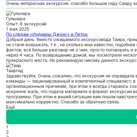
Очень интересная экскурсия, спасибо большое гиду Саиду з
Гульнара
Опыт: 6 экскурсий
1 мая 2025
По следам «Индианы Джонс» в Петре
Добрый день. Вместо ожидаемого экскурсовода Таира, при
не стали возражать, т к , на сколько мне известно, подобна
фактов, всё больше разговор не о чем, просто поговорить и 
через 4 часа. По возвращению домой, мы посмотрели неско
прекрасного места. Не рекомендую никому данного экскурсов
Таир
гид
Здравствуйте. Очень сожалею, что экскурсия не оправдала 
команды — лицензированный и компетентный специалист, в 
организационным причинам, при этом я всегда стараюсь со
искренне жаль, что подача материала и формат экскурсии в
программы. При этом в вашей ситуации вам пошли навстречу
максимально корректно. Спасибо за обратную связь.
Ещё
1
2