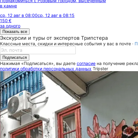
Познакомиться с Розовым городом, высеченным
в камне
ср, 12 авг в 08:00
ср, 12 авг в 08:15
150 €
за одного
Показать все
Экскурсии и туры от экспертов Трипстера
Классные места, скидки и интересные события у вас в почте ·
П
Подписаться
Нажимая «Подписаться», вы даете
согласие
на получение рекла
политики обработки персональных данных
Tripster