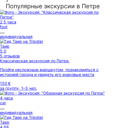
3
Популярные экскурсии в Петре
2,5 часа
foot
индивидуальная
Таир
5,0
5 отзывов
Классическая экскурсия по Петре
Пройти несложным маршрутом, познакомиться с
историей города и увидеть его знаковые места
150 €
за группу, 1–3 чел.
4 часа
car
индивидуальная
Таер
4,68