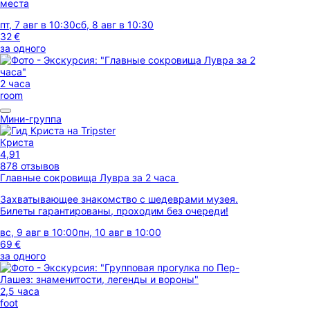
места
пт, 7 авг в 10:30
сб, 8 авг в 10:30
32 €
за одного
2 часа
room
Мини-группа
Криста
4,91
878 отзывов
Главные сокровища Лувра за 2 часа
Захватывающее знакомство с шедеврами музея.
Билеты гарантированы, проходим без очереди!
вс, 9 авг в 10:00
пн, 10 авг в 10:00
69 €
за одного
2,5 часа
foot