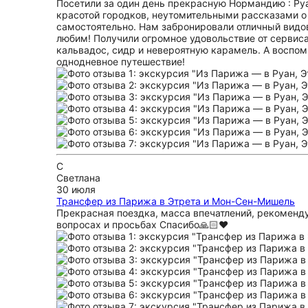
Посетили за один день прекрасную Нормандию : Ру
красотой городков, неутомительными рассказами о 
самостоятельно. Нам забронировали отличный видов
любим! Получили огромное удовольствие от сервиса
кальвадос, сидр и невероятную карамель. А воспом
однодневное путешествие!
С
Светлана
30 июля
Трансфер из Парижа в Этрета и Мон-Сен-Мишель
Прекрасная поездка, масса впечатлений, рекоменду
вопросах и просьбах Спасибо🙏🏻❤️