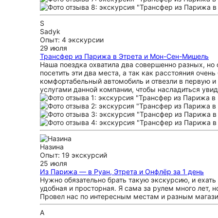
S
Sadyk
Опыт: 4 экскурсии
29 июля
Трансфер из Парижа в Этрета и Мон-Сен-Мишель
Наша поездка охватила два совершенно разных, но
посетить эти два места, а так как расстояния очен
комфортабельный автомобиль и отвезли в первую и 
услугами данной компании, чтобы насладиться увид
Назина
Опыт: 19 экскурсий
25 июля
Из Парижа — в Руан, Этрета и Онфлёр за 1 день
Нужно обязательно брать такую экскурсию, и ехать
удобная и просторная. Я сама за рулем много лет, 
Провел нас по интересным местам и разным магазин
А