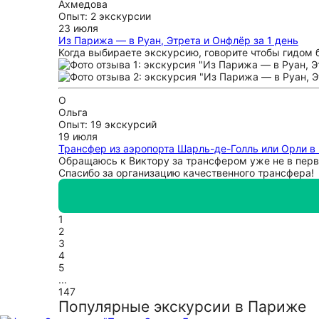
Ахмедова
Опыт: 2 экскурсии
23 июля
Из Парижа — в Руан, Этрета и Онфлёр за 1 день
Когда выбираете экскурсию, говорите чтобы гидом б
О
Ольга
Опыт: 19 экскурсий
19 июля
Трансфер из аэропорта Шарль-де-Голль или Орли в
Обращаюсь к Виктору за трансфером уже не в перв
Спасибо за организацию качественного трансфера!
1
2
3
4
5
...
147
Популярные экскурсии в Париже