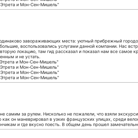
 одинаково завораживающих места: уютный прибрежный городо
ь большие, воспользовались услугами данной компании. Нас встр
вторую локацию, там гид рассказал и показал нам все самое к
енным и не устать.
 не самим за рулем. Нисколько не пожалели, что взяли экскурс
но как он маневрировал в узких французских улицах, среди вело
чикам и где вкусно поесть. В общем день прошел замечательно