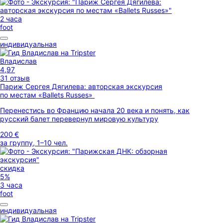
2 часа
foot
индивидуальная
Владислав
4,97
31 отзыв
Париж Сергея Дягилева: авторская экскурсия
по местам «Ballets Russes»
Перенестись во Францию начала 20 века и понять, как
русский балет перевернул мировую культуру
200 €
за группу, 1–10 чел.
скидка
5%
3 часа
foot
индивидуальная