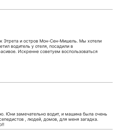
к Этрета и остров Мон-Сен-Мишель. Мы хотели
етил водитель у отеля, посадили в
расивое. Искренне советуем воспользоваться
ию. Юни замечательно водит, и машина была очень
сепедистов , людей, домов, для меня загадка.
!!