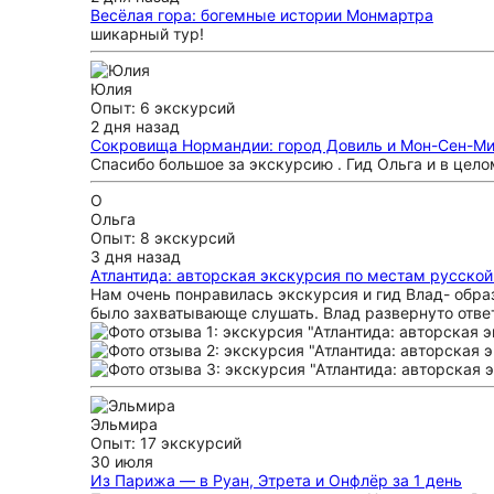
Весёлая гора: богемные истории Монмартра
шикарный тур!
Юлия
Опыт: 6 экскурсий
2 дня назад
Сокровища Нормандии: город Довиль и Мон-Сен-М
Спасибо большое за экскурсию . Гид Ольга и в цело
О
Ольга
Опыт: 8 экскурсий
3 дня назад
Атлантида: авторская экскурсия по местам русско
Нам очень понравилась экскурсия и гид Влад- обра
было захватывающе слушать. Влад развернуто отве
Эльмира
Опыт: 17 экскурсий
30 июля
Из Парижа — в Руан, Этрета и Онфлёр за 1 день