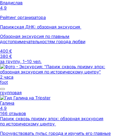
Владислав
4,9
Рейтинг организатора
Парижская ДНК: обзорная экскурсия
Обзорная экскурсия по главным
достопримечательностям города любви
400 €
380 €
за группу, 1–10 чел.
2 часа
foot
групповая
Галина
4,9
166 отзывов
Париж сквозь призму эпох: обзорная экскурсия
по историческому центру
Прочувствовать пульс города и изучить его главные