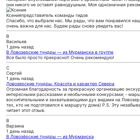
они никого не оставят равнодушным. Моя однозначная реком
Ксения
представитель команды гидов
Спасибо, что выбрали нас. Мы рады, что вам понравился на
очень важна для нас. Будем рады снова увидеть вас!
В
Васильев
1 день назад
В Ловозерские тундры — из Мурманска в группе
Все было просто прекрасно!! Очень рекомендую!
С
Сергей
1 день назад
Ловозерские тундры. Красота и характер Севера
Огромная благодарность за прекрасную организацию экскурс
интересными рассказами и необычными конкурсами; - маршр
восхитительными и захватывающими дух видами на Ловозерь
тех, кто не подготовился к маршруту дома) P.S. Эту незаб
читает этот отзыв.
В
Варзина
1 день назад
В Ловозёрские тундры — из Мурманска