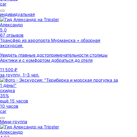
car
индивидуальная
Александр
5,0
67 отзывов
Трансфер из аэропорта Мурманска + обзорная
экскурсия
Увидеть главные достопримечательности столицы
Арктики и с комфортом добраться до отеля
11 500 ₽
за группу, 1–3 чел.
скидка
35%
ещё 15 часов
10 часов
car
Мини-группа
Александр