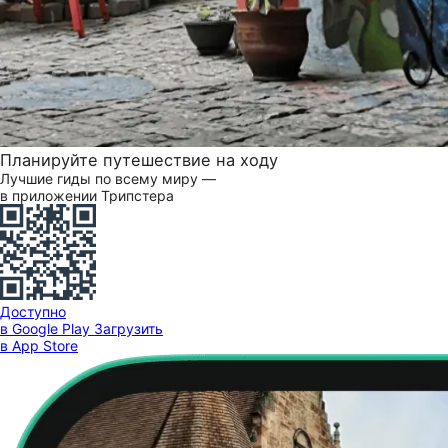
Планируйте путешествие на ходу
Лучшие гиды по всему миру —
в приложении Трипстера
Доступно
в Google Play
Загрузить
в App Store