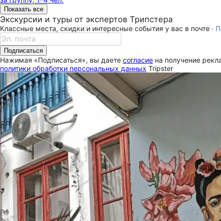
Показать все
Экскурсии и туры от экспертов Трипстера
Классные места, скидки и интересные события у вас в почте ·
П
Подписаться
Нажимая «Подписаться», вы даете
согласие
на получение рекла
политики обработки персональных данных
Tripster