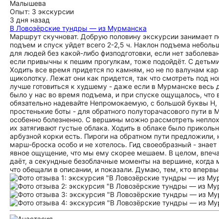
Малышева
Опыт: 3 экскурсии
3 дня назад
В Ловозёрские тундры — из Мурманска
Маршрут скучноват. Добрую половину экскурсии занимает п
подъем и спуск уйдет всего 2-2,5 ч. Наклон подъема небольш
для людей без какой-либо физподготовки, если нет заболева
если привычны к пешим прогулкам, тоже подойдёт. С детьми
Ходить все время придется по камням, но не по валунам ка
щиколотку. Лежат они как придется, так что смотреть под но
лучше готовиться к худшему - даже если в Мурманске весь д
было у нас во время подъема, и при спуске ощущалось, что в
обязательно надевайте Непромокаемую, с большой буквы Н, о
простенькие боты - для обратного полуторачасового пути в
особенно болезненно. С вершины можно рассмотреть неплохи
их затягивают густые облака. Ходить в облаке было прикольн
арбузной корки есть. Пироги на обратном пути предложили, н
марш-броска особо и не хотелось. Гид своеобразный - знает
явное ощущение, что мы ему скорее мешаем. В целом, впеч
даёт, а секундные безоблачные моменты на вершине, когда мо
что обещали в описании, и показали. Думаю, тем, кто впервы