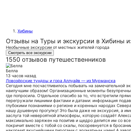
Хибины
Отзывы на Туры и экскурсии в Хибины 
Необычные экскурсии от местных жителей города
Смотреть все экскурсии
1550 отзывов путешественников
Белла
13 часов назад
Ловозёрские тундры и гора Аллуайв — из Мурманска
Сегодня мне посчастливилось побывать на замечательной э
наилучшим образом! Организационные моменты безупречны: ч
где попросила. Отдельное спасибо за то, что встретили прям
перегружали лишними фактами и датами: информация подава
глубокими познаниями о регионе и коренных народах Севера
нашу душевную прогулку! Это была даже не экскурсия, а име
заслуга той невероятной атмосферы, которую создаёт Алекса
максимально заряжен на позитив и щедро делится им со все
покричит вместе с тобой со скалы, посоревнуется в бросани
накормит вкуснейшими пирогами с ароматным чаем! А заво