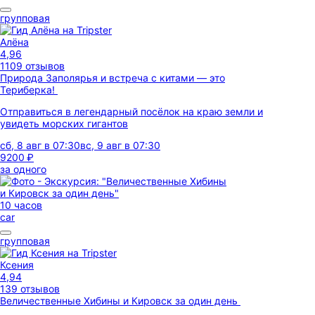
групповая
Алёна
4,96
1109 отзывов
Природа Заполярья и встреча с китами — это
Териберка!
Отправиться в легендарный посёлок на краю земли и
увидеть морских гигантов
сб, 8 авг в 07:30
вс, 9 авг в 07:30
9200 ₽
за одного
10 часов
car
групповая
Ксения
4,94
139 отзывов
Величественные Хибины и Кировск за один день