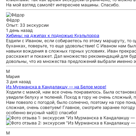
На мой взгляд самолёт интереснее машины. Спасибо.
Фёдор
Опыт: 33 экскурсии
1 день назад
Хибины: на джипах к подножью Куэльпорра
Ездили с Иваном, если собираетесь по этому маршруту, то 
буханках, поверьте, то еще удовольствие! С Иваном нам бы
навыки вождения в сложных горных условиях. Иван прекрас
расскажет и покажет. Дал множество рекомендаций для буд
довольны, что из множества предложений выбрали именно э
М
Мария
3 дня назад
Из Мурманска в Кандалакшу — на Белое море!
Ходили с мамой, нам все очень понравилось. Была остановка
увидели белуху и тюленей. Поход в гору не очень сложный, по
Нам повезло с погодой, было солнечно, поэтому на горе пон
сложная, очень советуем! Главное, смотрите заранее погоду
особенно вкусный чай))) спасибо!
М