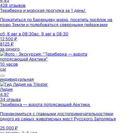
4,93
428 отзывов
Териберка и морская прогулка за 1 день!
Прокатиться по Баренцеву морю, посетить посёлок на
краю Земли и полюбоваться северными пейзажами
сб, 8 авг в 08:30
вс, 9 авг в 08:30
12 500 ₽
8125 ₽
за одного
10 часов
car
индивидуальная
Лидия
4,97
34 отзыва
Териберка — ворота потрясающей Арктики
Познакомиться с главными достопримечательностями
одного из самых живописных мест Русского Заполярья
25 000 ₽
за группу, 1–4 чел.