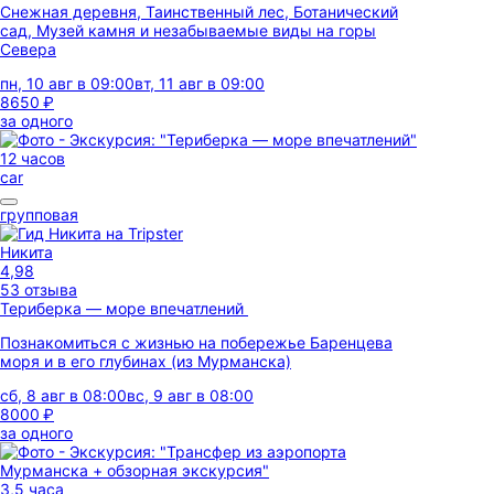
Снежная деревня, Таинственный лес, Ботанический
сад, Музей камня и незабываемые виды на горы
Севера
пн, 10 авг в 09:00
вт, 11 авг в 09:00
8650 ₽
за одного
12 часов
car
групповая
Никита
4,98
53 отзыва
Териберка — море впечатлений
Познакомиться с жизнью на побережье Баренцева
моря и в его глубинах (из Мурманска)
сб, 8 авг в 08:00
вс, 9 авг в 08:00
8000 ₽
за одного
3,5 часа