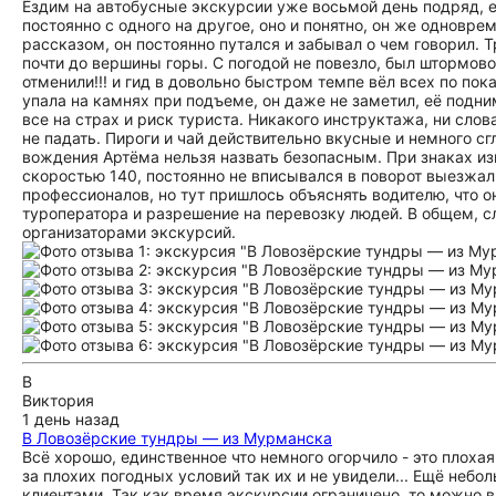
Ездим на автобусные экскурсии уже восьмой день подряд, е
постоянно с одного на другое, оно и понятно, он же одновр
рассказом, он постоянно путался и забывал о чем говорил.
почти до вершины горы. С погодой не повезло, был штормово
отменили!!! и гид в довольно быстром темпе вёл всех по 
упала на камнях при подъеме, он даже не заметил, её подним
все на страх и риск туриста. Никакого инструктажа, ни сло
не падать. Пироги и чай действительно вкусные и немного сг
вождения Артёма нельзя назвать безопасным. При знаках изв
скоростью 140, постоянно не вписывался в поворот выезжал
профессионалов, но тут пришлось объяснять водителю, что он
туроператора и разрешение на перевозку людей. В общем, с
организаторами экскурсий.
В
Виктория
1 день назад
В Ловозёрские тундры — из Мурманска
Всё хорошо, единственное что немного огорчило - это плохая
за плохих погодных условий так их и не увидели... Ещё неб
клиентами. Так как время экскурсии ограничено, то можно в