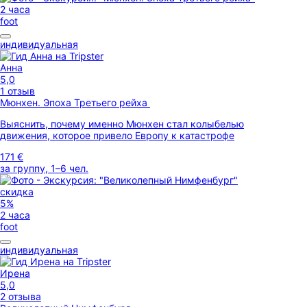
2 часа
foot
индивидуальная
Анна
5,0
1 отзыв
Мюнхен. Эпоха Третьего рейха
Выяснить, почему именно Мюнхен стал колыбелью
движения, которое привело Европу к катастрофе
171 €
за группу, 1–6 чел.
скидка
5%
2 часа
foot
индивидуальная
Ирена
5,0
2 отзыва