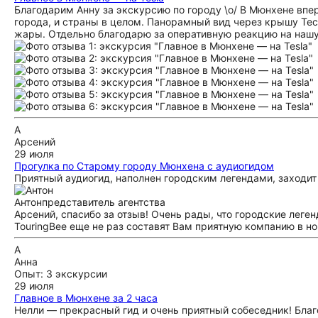
Благодарим Анну за экскурсию по городу \о/ В Мюнхене впер
города, и страны в целом. Панорамный вид через крышу Тес
жары. Отдельно благодарю за оперативную реакцию на нашу 
А
Арсений
29 июля
Прогулка по Старому городу Мюнхена с аудиогидом
Приятный аудиогид, наполнен городским легендами, заходит 
Антон
представитель агентства
Арсений, спасибо за отзыв! Очень рады, что городские леге
TouringBee еще не раз составят Вам приятную компанию в но
А
Анна
Опыт: 3 экскурсии
29 июля
Главное в Мюнхене за 2 часа
Нелли — прекрасный гид и очень приятный собеседник! Благ