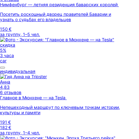
Нимфенбург — летняя резиденция баварских королей
Посетить роскошный дворец правителей Баварии и
узнать о судьбах его владельцев
150 €
за группу, 1–5 чел.
скидка
5%
3 часа
car
индивидуальная
Анна
4,83
6 отзывов
Главное в Мюнхене — на Tesla
Непешеходный маршрут по ключевым точкам истории,
культуры и памяти
191 €
182 €
за группу, 1–4 чел.