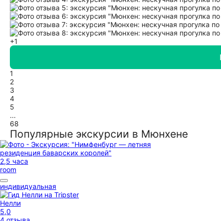
+1
1
2
3
4
5
...
68
Популярные экскурсии в Мюнхене
2,5 часа
room
индивидуальная
Нелли
5,0
4 отзыва