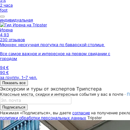
5%
2 часа
foot
индивидуальная
Ирена
4,93
230 отзывов
Мюнхен: нескучная прогулка по баварской столице
Все самое важное и интересное на первом свидании с
городом
94 €
90 €
за группу, 1–7 чел.
Показать все
Экскурсии и туры от экспертов Трипстера
Классные места, скидки и интересные события у вас в почте ·
П
Подписаться
Нажимая «Подписаться», вы даете
согласие
на получение рекла
политики обработки персональных данных
Tripster