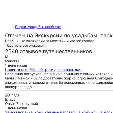
Парки, усадьбы, особняки
Отзывы на Экскурсии по усадьбам, пар
Необычные экскурсии от местных жителей города
Смотреть все экскурсии
2540 отзывов путешественников
М
Максим
1 день назад
Царицыно: от Чёрной грязи до элитных дач
Валентина погрузила нас в мир Царицыно с самых истоков и 
были с мамой и было достаточно жарко, огромная благодарн
знакомились с парком в тени. Ее рекомендации по дальнейш
экскурссовода
Влада
Опыт: 7 экскурсий
1 день назад
Замоскворечье: кому «тёмное царство», а кому «душа Мос