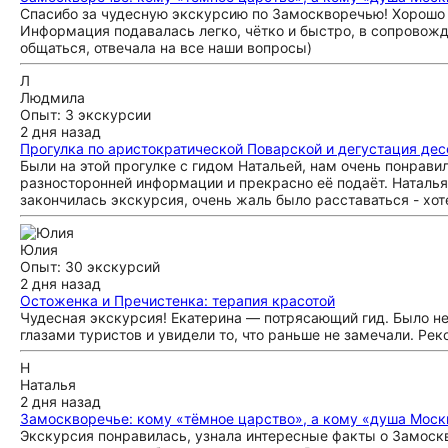
Спасибо за чудесную экскурсию по Замоскворечью! Хорошо 
Информация подавалась легко, чётко и быстро, в сопровожд
общаться, отвечала на все наши вопросы)
Л
Людмила
Опыт: 3 экскурсии
2 дня назад
Прогулка по аристократической Поварской и дегустация де
Были на этой прогулке с гидом Натальей, нам очень понрав
разносторонней информации и прекрасно её подаёт. Наталья
закончилась экскурсия, очень жаль было расставаться - хо
Юлия
Опыт: 30 экскурсий
2 дня назад
Остоженка и Пречистенка: терапия красотой
Чудесная экскурсия! Екатерина — потрясающий гид. Было не
глазами туристов и увидели то, что раньше не замечали. Ре
Н
Наталья
2 дня назад
Замоскворечье: кому «тёмное царство», а кому «душа Мос
Экскурсия понравилась, узнала интересные факты о Замоскв