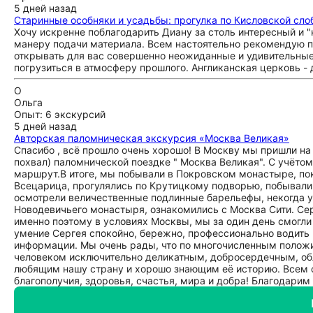
5 дней назад
Старинные особняки и усадьбы: прогулка по Кисловской сло
Хочу искренне поблагодарить Диану за столь интересный и "
манеру подачи материала. Всем настоятельно рекомендую п
открывать для вас совершенно неожиданные и удивительные 
погрузиться в атмосферу прошлого. Англиканская церковь - д
О
Ольга
Опыт: 6 экскурсий
5 дней назад
Авторская паломническая экскурсия «Москва Великая»
Спасибо , всё прошло очень хорошо! В Москву мы пришли на
похвал) паломнической поездке " Москва Великая". С учёто
маршрут.В итоге, мы побывали в Покровском монастыре, по
Всецарица, прогулялись по Крутицкому подворью, побывали
осмотрели величественные подлинные барельефы, некогда 
Новодевичьего монастыря, ознакомились с Москва Сити. Сер
именно поэтому в условиях Москвы, мы за один день смогли
умение Сергея спокойно, бережно, профессионально водить
информации. Мы очень рады, что по многочисленным положи
человеком исключительно деликатным, добросердечным, об
любящим нашу страну и хорошо знающим её историю. Всем со
благополучия, здоровья, счастья, мира и добра! Благодарим 