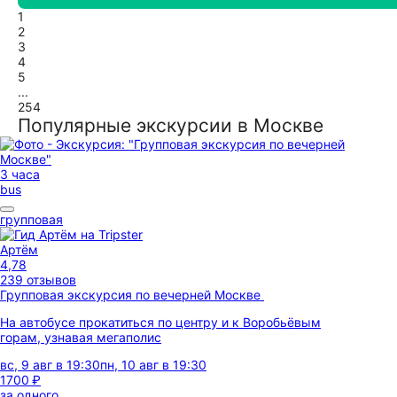
1
2
3
4
5
...
254
Популярные экскурсии в Москве
3 часа
bus
групповая
Артём
4,78
239 отзывов
Групповая экскурсия по вечерней Москве
На автобусе прокатиться по центру и к Воробьёвым
горам, узнавая мегаполис
вс, 9 авг в 19:30
пн, 10 авг в 19:30
1700 ₽
за одного