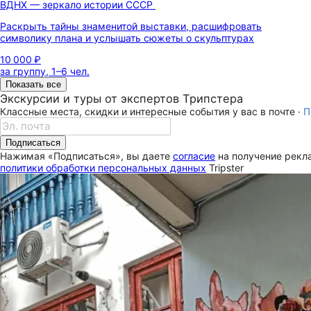
ВДНХ — зеркало истории СССР
Раскрыть тайны знаменитой выставки, расшифровать
символику плана и услышать сюжеты о скульптурах
10 000 ₽
за группу, 1–6 чел.
Показать все
Экскурсии и туры от экспертов Трипстера
Классные места, скидки и интересные события у вас в почте ·
П
Подписаться
Нажимая «Подписаться», вы даете
согласие
на получение рекла
политики обработки персональных данных
Tripster