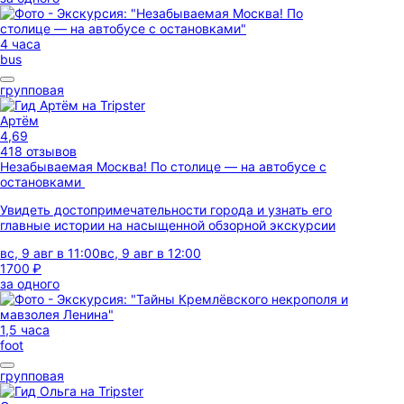
4 часа
bus
групповая
Артём
4,69
418 отзывов
Незабываемая Москва! По столице — на автобусе с
остановками
Увидеть достопримечательности города и узнать его
главные истории на насыщенной обзорной экскурсии
вс, 9 авг в 11:00
вс, 9 авг в 12:00
1700 ₽
за одного
1,5 часа
foot
групповая