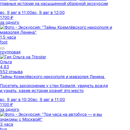
главные истории на насыщенной обзорной экскурсии
вс, 9 авг в 11:00
вс, 9 авг в 12:00
1700 ₽
за одного
1,5 часа
foot
групповая
Ольга
4,83
552 отзыва
Тайны Кремлёвского некрополя и мавзолея Ленина
Посетить захоронение у стен Кремля, увидеть вождя
и узнать, какие истории хранит это место
вс, 9 авг в 10:30
вс, 9 авг в 11:00
1100 ₽
за одного
3 часа
bus