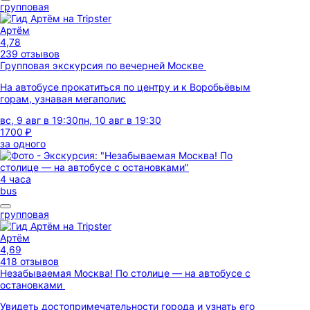
групповая
Артём
4,78
239 отзывов
Групповая экскурсия по вечерней Москве
На автобусе прокатиться по центру и к Воробьёвым
горам, узнавая мегаполис
вс, 9 авг в 19:30
пн, 10 авг в 19:30
1700 ₽
за одного
4 часа
bus
групповая
Артём
4,69
418 отзывов
Незабываемая Москва! По столице — на автобусе с
остановками
Увидеть достопримечательности города и узнать его