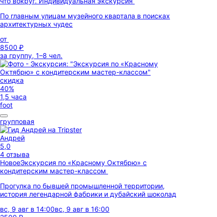
что вокруг. Индивидуальная экскурсия
По главным улицам музейного квартала в поисках
архитектурных чудес
от
8500 ₽
за группу, 1–8 чел.
скидка
40%
1,5 часа
foot
групповая
Андрей
5,0
4 отзыва
Новое
Экскурсия по «Красному Октябрю» с
кондитерским мастер-классом
Прогулка по бывшей промышленной территории,
история легендарной фабрики и дубайский шоколад
вс, 9 авг в 14:00
вс, 9 авг в 16:00