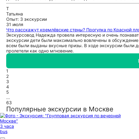
Т
Татьяна
Опыт: 3 экскурсии
31 июля
Что расскажут кремлёвские стены? Прогулка по Красной п
Экскурсовод Надежда провела интересную и очень познават
экскурсии дети были максимально вовлечены в обсуждение 
всем были выданы вкусные призы. В ходе экскурсии были до
пролетели как одно мгновение.
1
2
3
4
5
...
63
Популярные экскурсии в Москве
3 часа
bus