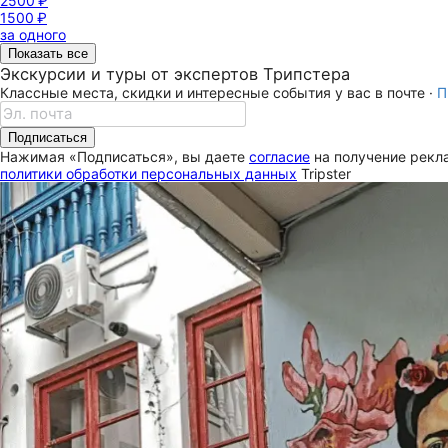
2500 ₽
1500 ₽
за одного
Показать все
Экскурсии и туры от экспертов Трипстера
Классные места, скидки и интересные события у вас в почте ·
П
Подписаться
Нажимая «Подписаться», вы даете
согласие
на получение рекла
политики обработки персональных данных
Tripster