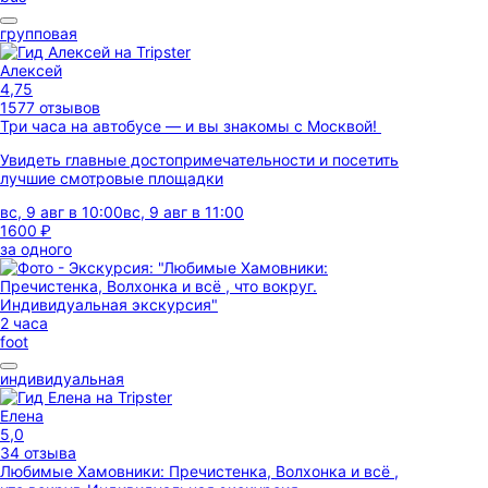
групповая
Алексей
4,75
1577 отзывов
Три часа на автобусе — и вы знакомы с Москвой!
Увидеть главные достопримечательности и посетить
лучшие смотровые площадки
вс, 9 авг в 10:00
вс, 9 авг в 11:00
1600 ₽
за одного
2 часа
foot
индивидуальная
Елена
5,0
34 отзыва
Любимые Хамовники: Пречистенка, Волхонка и всё ,