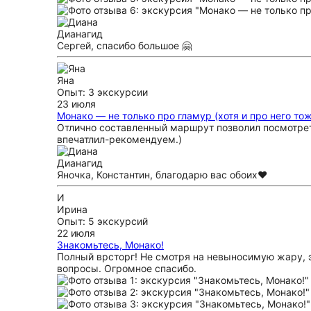
Диана
гид
Сергей, спасибо большое 🤗
Яна
Опыт: 3 экскурсии
23 июля
Монако — не только про гламур (хотя и про него то
Отлично составленный маршрут позволил посмотреть
впечатлил-рекомендуем.)
Диана
гид
Яночка, Константин, благодарю вас обоих❤️
И
Ирина
Опыт: 5 экскурсий
22 июля
Знакомьтесь, Монако!
Полный врсторг! Не смотря на невыносимую жару, э
вопросы. Огромное спасибо.