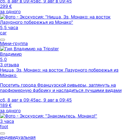
сб, 8 авг в 09:45
вс, 9 авг в 09:45
299 €
за одного
5,5 часа
car
Мини-группа
Владимир
5,0
3 отзыва
Ницца, Эз, Монако: на восток Лазурного побережья из
Монако
Посетить города Французской ривьеры, заглянуть на
парфюмерную фабрику и насладиться лучшими видами
сб, 8 авг в 09:45
вс, 9 авг в 09:45
189 €
за одного
3 часа
foot
индивидуальная