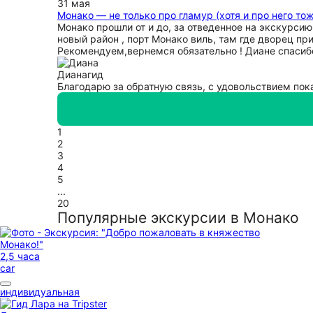
31 мая
Монако — не только про гламур (хотя и про него то
Монако прошли от и до, за отведенное на экскурсию
новый район , порт Монако виль, там где дворец п
Рекомендуем,вернемся обязательно ! Диане спасибо
Диана
гид
Благодарю за обратную связь, с удовольствием пока
1
2
3
4
5
...
20
Популярные экскурсии в Монако
2,5 часа
car
индивидуальная