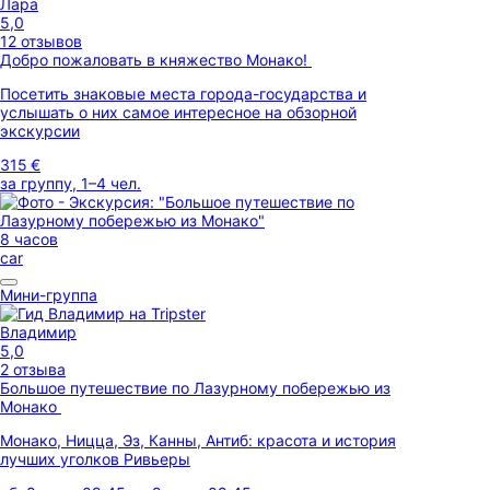
Лара
5,0
12 отзывов
Добро пожаловать в княжество Монако!
Посетить знаковые места города-государства и
услышать о них самое интересное на обзорной
экскурсии
315 €
за группу, 1–4 чел.
8 часов
car
Мини-группа
Владимир
5,0
2 отзыва
Большое путешествие по Лазурному побережью из
Монако
Монако, Ницца, Эз, Канны, Антиб: красота и история
лучших уголков Ривьеры