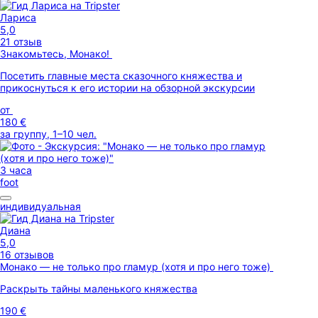
Лариса
5,0
21 отзыв
Знакомьтесь, Монако!
Посетить главные места сказочного княжества и
прикоснуться к его истории на обзорной экскурсии
от
180 €
за группу, 1–10 чел.
3 часа
foot
индивидуальная
Диана
5,0
16 отзывов
Монако — не только про гламур (хотя и про него тоже)
Раскрыть тайны маленького княжества
190 €