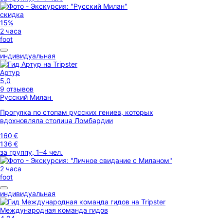
скидка
15%
2 часа
foot
индивидуальная
Артур
5,0
9 отзывов
Русский Милан
Прогулка по стопам русских гениев, которых
вдохновляла столица Ломбардии
160 €
136 €
за группу, 1–4 чел.
2 часа
foot
индивидуальная
Международная команда гидов