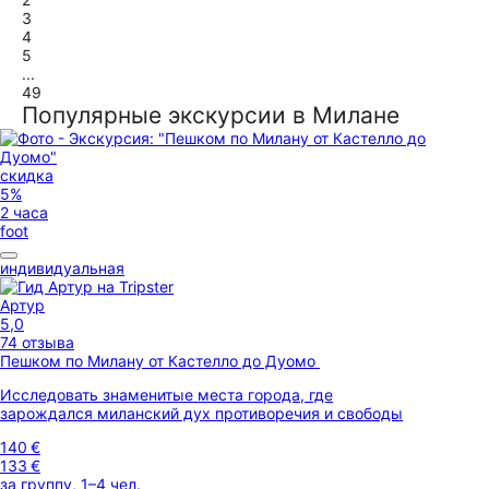
3
4
5
...
49
Популярные экскурсии в Милане
скидка
5%
2 часа
foot
индивидуальная
Артур
5,0
74 отзыва
Пешком по Милану от Кастелло до Дуомо
Исследовать знаменитые места города, где
зарождался миланский дух противоречия и свободы
140 €
133 €
за группу, 1–4 чел.