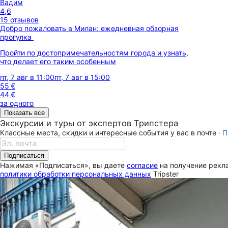
Вадим
4,6
15 отзывов
Добро пожаловать в Милан: ежедневная обзорная
прогулка
Пройти по достопримечательностям города и узнать,
что делает его таким особенным
пт, 7 авг в 11:00
пт, 7 авг в 15:00
55 €
44 €
за одного
Показать все
Экскурсии и туры от экспертов Трипстера
Классные места, скидки и интересные события у вас в почте ·
П
Подписаться
Нажимая «Подписаться», вы даете
согласие
на получение рекла
политики обработки персональных данных
Tripster