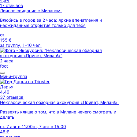
4,94
17 отзывов
Личное свидание с Миланом
Влюбись в город за 2 часа: яркие впечатления и
неожиданные открытия только для тебя
от
155 €
за группу, 1–10 чел.
2 часа
foot
Мини-группа
Дарья
4,49
37 отзывов
Неклассическая обзорная экскурсия «Привет, Милан!»
Развеять клише о том, что в Милане нечего смотреть и
делать
пт, 7 авг в 11:00
пт, 7 авг в 15:00
48 €
за одного