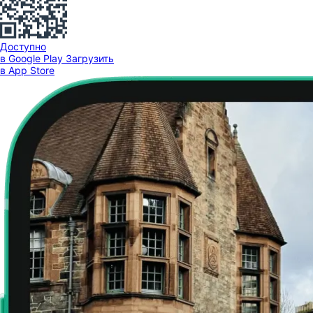
Доступно
в Google Play
Загрузить
в App Store