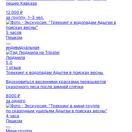
пещер Кавказа
12 000 ₽
за группу, 1–3 чел.
5 часов
Пешком
индивидуальная
Людмила
5,0
1 отзыв
Треккинг к водопадам Адыгеи в поисках весны
Вдохновиться весенними красками первоцветов
сказочного леса после зимней спячки
8000 ₽
за одного
4 часа
Пешком
Мини-группа