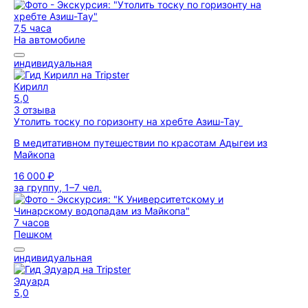
7,5 часа
На автомобиле
индивидуальная
Кирилл
5,0
3 отзыва
Утолить тоску по горизонту на хребте Азиш-Тау
В медитативном путешествии по красотам Адыгеи из
Майкопа
16 000 ₽
за группу, 1–7 чел.
7 часов
Пешком
индивидуальная
Эдуард
5,0