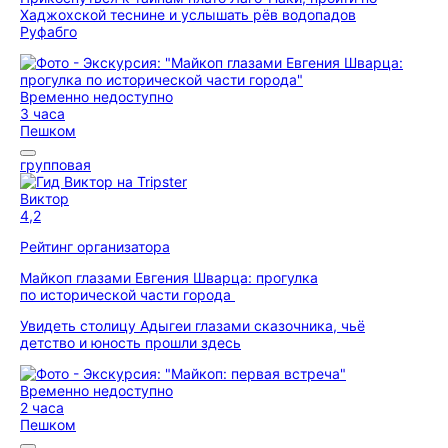
Хаджохской теснине и услышать рёв водопадов
Руфабго
Временно недоступно
3 часа
Пешком
групповая
Виктор
4,2
Рейтинг организатора
Майкоп глазами Евгения Шварца: прогулка
по исторической части города
Увидеть столицу Адыгеи глазами сказочника, чьё
детство и юность прошли здесь
Временно недоступно
2 часа
Пешком