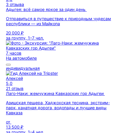
3 отзыва
Адыгея: всё самое яркое за один день
Отправиться в путешествие к природным чудесам
республики — из Майкопа
20 000 ₽
за группу, 1–7 чел.
7 часов
На автомобиле
индивидуальная
Алексей
5,0
21 отзыв
Лаго-Наки: жемчужина Кавказских гор Адыгеи
Азишская пещера, Хаджохская теснина, экстрим-
парк, канатная дорога, водопады и лучшие виды
Кавказа
от
13 500 ₽
за группу, 1–4 чел.