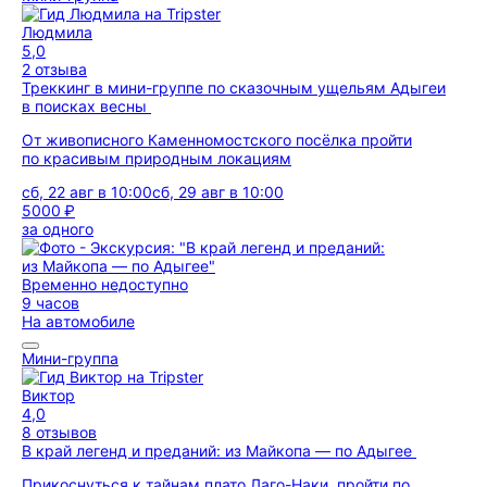
Людмила
5,0
2 отзыва
Треккинг в мини-группе по сказочным ущельям Адыгеи
в поисках весны
От живописного Каменномостского посёлка пройти
по красивым природным локациям
сб, 22 авг в 10:00
сб, 29 авг в 10:00
5000 ₽
за одного
Временно недоступно
9 часов
На автомобиле
Мини-группа
Виктор
4,0
8 отзывов
В край легенд и преданий: из Майкопа — по Адыгее
Прикоснуться к тайнам плато Лаго-Наки, пройти по