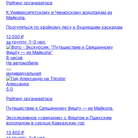
Рейтинг организатора
К Университетскому и Чинарскому водопадам из
Майкопа
Прогуляться по хвойному лесу к бушующим каскадам
12 000 ₽
за группу, 1–3 чел.
8 часов
На автомобиле
индивидуальная
Александр
5,0
Рейтинг организатора
Путешествие к Священному Фишту — из Майкопа
Эксклюзивное «свидание» с Фиштом и Пшехским
водопадом в сердце Кавказских гор
13 400 ₽
за группу, 1–4 чел.