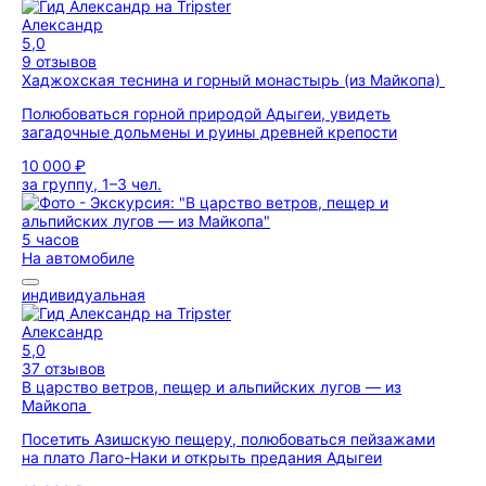
Александр
5,0
9 отзывов
Хаджохская теснина и горный монастырь (из Майкопа)
Полюбоваться горной природой Адыгеи, увидеть
загадочные дольмены и руины древней крепости
10 000 ₽
за группу, 1–3 чел.
5 часов
На автомобиле
индивидуальная
Александр
5,0
37 отзывов
В царство ветров, пещер и альпийских лугов — из
Майкопа
Посетить Азишскую пещеру, полюбоваться пейзажами
на плато Лаго-Наки и открыть предания Адыгеи