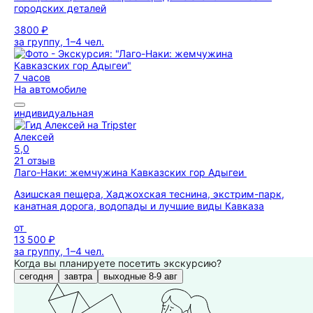
городских деталей
3800 ₽
за группу, 1–4 чел.
7 часов
На автомобиле
индивидуальная
Алексей
5,0
21 отзыв
Лаго-Наки: жемчужина Кавказских гор Адыгеи
Азишская пещера, Хаджохская теснина, экстрим-парк,
канатная дорога, водопады и лучшие виды Кавказа
от
13 500 ₽
за группу, 1–4 чел.
Когда вы планируете посетить экскурсию?
сегодня
завтра
выходные 8-9 авг