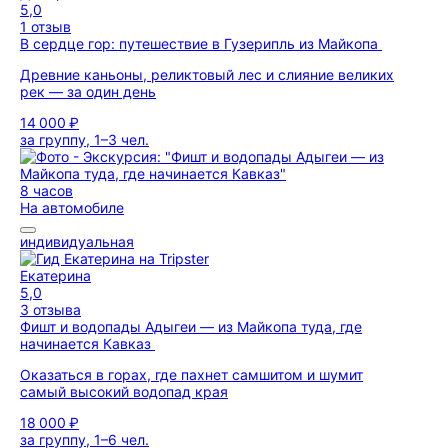
5,0
1 отзыв
В сердце гор: путешествие в Гузерипль из Майкопа
Древние каньоны, реликтовый лес и слияние великих
рек — за один день
14 000 ₽
за группу, 1–3 чел.
8 часов
На автомобиле
индивидуальная
Екатерина
5,0
3 отзыва
Фишт и водопады Адыгеи — из Майкопа туда, где
начинается Кавказ
Оказаться в горах, где пахнет самшитом и шумит
самый высокий водопад края
18 000 ₽
за группу, 1–6 чел.