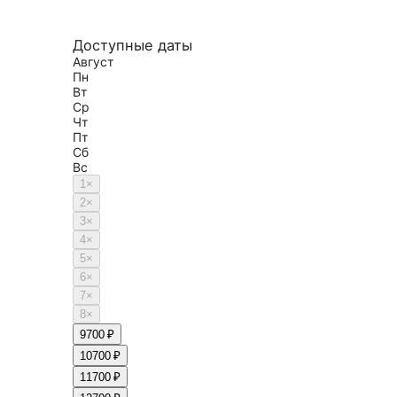
Доступные даты
Август
Пн
Вт
Ср
Чт
Пт
Сб
Вс
1
×
2
×
3
×
4
×
5
×
6
×
7
×
8
×
9
700 ₽
10
700 ₽
11
700 ₽