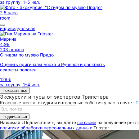
за группу, 1–5 чел.
2,5 часа
room
индивидуальная
Марина
4,98
203 отзыва
С гидом по музею Прадо
Оценить оригиналы Босха и Рубенса и раскрыть
секреты полотен
128 €
за группу, 1–4 чел.
Показать все
Экскурсии и туры от экспертов Трипстера
Классные места, скидки и интересные события у вас в почте ·
П
Подписаться
Нажимая «Подписаться», вы даете
согласие
на получение рекла
политики обработки персональных данных
Tripster