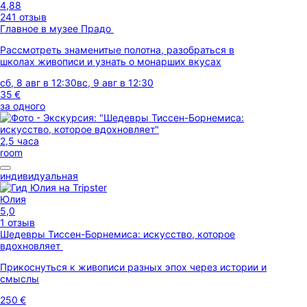
4,88
241 отзыв
Главное в музее Прадо
Рассмотреть знаменитые полотна, разобраться в
школах живописи и узнать о монарших вкусах
сб, 8 авг в 12:30
вс, 9 авг в 12:30
35 €
за одного
2,5 часа
room
индивидуальная
Юлия
5,0
1 отзыв
Шедевры Тиссен-Борнемиса: искусство, которое
вдохновляет
Прикоснуться к живописи разных эпох через истории и
смыслы
250 €