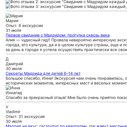
Мария
Опыт: 4 экскурсии
31 июля
Первое свидание с Мадридом: прогулка сквозь века
Алия — чудесный гид!! Провела невероятно интересную экск
города, его культуре, да и в целом культуре страны, еще и 
за день в городе я успела осуществить практически все свои
Д
Дмитрий
30 июля
Секреты Мадрида для детей 6–14 лет
Большое спасибо, Инне! Экскурсия нам очень понравилась, 
исторических моментов, интересных мест и веселых момент
Инна
гид
Спасибо за прекрасный отзыв! Мне было очень приятно пок
V
Vladimir
Опыт: 31 экскурсия
30 июля
Мадрид на вкус: гастротур по кварталам, где живут местные