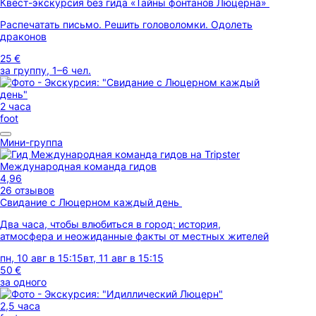
Квест-экскурсия без гида «Тайны фонтанов Люцерна»
Распечатать письмо. Решить головоломки. Одолеть
драконов
25 €
за группу, 1–6 чел.
2 часа
foot
Мини-группа
Международная команда гидов
4,96
26 отзывов
Свидание с Люцерном каждый день
Два часа, чтобы влюбиться в город: история,
атмосфера и неожиданные факты от местных жителей
пн, 10 авг в 15:15
вт, 11 авг в 15:15
50 €
за одного
2,5 часа