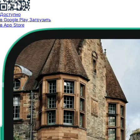
Доступно
в Google Play
Загрузить
в App Store