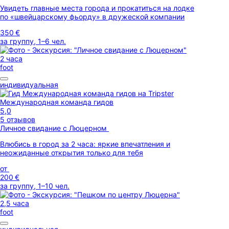
Увидеть главные места города и прокатиться на лодке
по «швейцарскому фьорду» в дружеской компании
350 €
за группу, 1–6 чел.
2 часа
foot
индивидуальная
Международная команда гидов
5,0
5 отзывов
Личное свидание с Люцерном
Влюбись в город за 2 часа: яркие впечатления и
неожиданные открытия только для тебя
от
200 €
за группу, 1–10 чел.
2,5 часа
foot