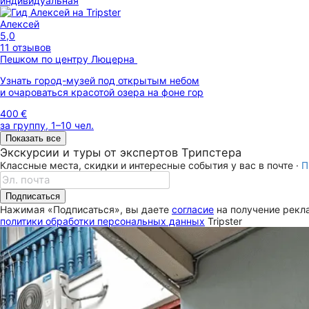
индивидуальная
Алексей
5,0
11 отзывов
Пешком по центру Люцерна
Узнать город-музей под открытым небом
и очароваться красотой озера на фоне гор
400 €
за группу, 1–10 чел.
Показать все
Экскурсии и туры от экспертов Трипстера
Классные места, скидки и интересные события у вас в почте ·
П
Подписаться
Нажимая «Подписаться», вы даете
согласие
на получение рекла
политики обработки персональных данных
Tripster