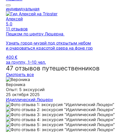
индивидуальная
Алексей
5,0
11 отзывов
Пешком по центру Люцерна
Узнать город-музей под открытым небом
и очароваться красотой озера на фоне гор
400 €
за группу, 1–10 чел.
47 отзывов путешественников
Смотреть все
Вероника
Опыт: 5 экскурсий
25 октября 2025
Идиллический Люцерн
Прекрасная экскурсия. Впечатлило, что Ксения стала
гидом по Люцерн после того, как сама захотела сходить на
экскурсию и обнаружила, что в городе нет ни одного
русскоязычного гида. Интересно собран и переработан
материал. Мы отлично провели время несмотря на дождь.
Особенно приятно, что в запасе у Ксении были дождевики