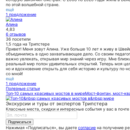
по этой волшебной стране.
ещё
1 предложение
Алина
4,83
6 отзывов
36 посетили
1,5 года на Трипстере
Привет! Меня зовут Алина. Уже больше 10 лет я живу в Швей
объединились в одно захватывающее дело. Со своим педаго
важно увлекать, открывая мир знаний через игру. Мне близк
реальный мир полон удивительных открытий. Теперь моя це
но и вдохновение открыть для себя историю и культуру по-
со мной!
ещё
1 предложение
Полезные статьи
Топ‑10 самых красивых мостов в мире
Мост‑фонтан, мост‑кв
Экскурсии и туры от экспертов Трипстера
Классные места, скидки и интересные события у вас в почте
Подписаться
Нажимая «Подписаться», вы даете
согласие
на получение ре