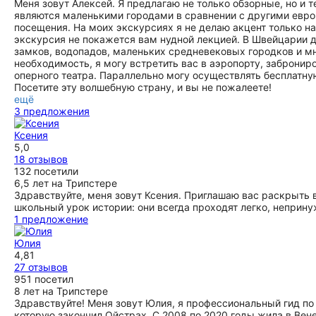
Меня зовут Алексей. Я предлагаю не только обзорные, но и 
ещё
являются маленькими городами в сравнении с другими евро
посещения. На моих экскурсиях я не делаю акцент только н
экскурсия не покажется вам нудной лекцией. В Швейцарии д
замков, водопадов, маленьких средневековых городков и мно
необходимость, я могу встретить вас в аэропорту, забронир
оперного театра. Параллельно могу осуществлять бесплатну
Посетите эту волшебную страну, и вы не пожалеете!
ещё
3 предложения
Ксения
5,0
18 отзывов
132 посетили
6,5 лет на Трипстере
Здравствуйте, меня зовут Ксения. Приглашаю вас раскрыть 
школьный урок истории: они всегда проходят легко, неприн
1 предложение
Юлия
4,81
27 отзывов
951 посетил
8 лет на Трипстере
Здравствуйте! Меня зовут Юлия, я профессиональный гид по 
которую закончил Ойстрах. С 2008 по 2020 годы жила в Ве