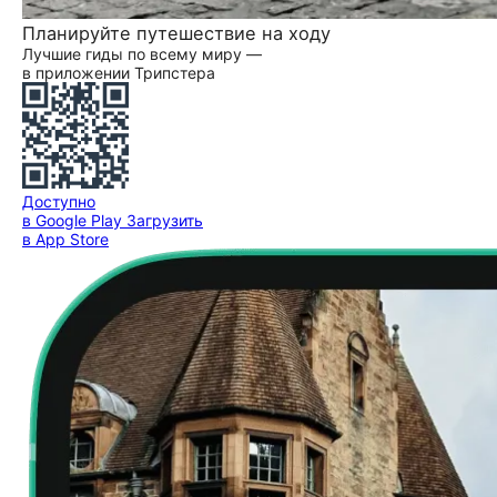
Планируйте путешествие на ходу
Лучшие гиды по всему миру —
в приложении Трипстера
Доступно
в Google Play
Загрузить
в App Store