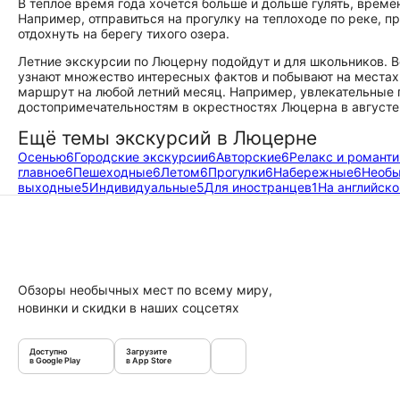
В тёплое время года хочется больше и дольше гулять, врем
Например, отправиться на прогулку на теплоходе по реке, п
отдохнуть на берегу тихого озера.
Летние экскурсии по Люцерну подойдут и для школьников. В
узнают множество интересных фактов и побывают на местах 
маршрут на любой летний месяц. Например, увлекательные п
достопримечательностям в окрестностях Люцерна в августе
Ещё темы экскурсий в Люцерне
Осенью
6
Городские экскурсии
6
Авторские
6
Релакс и романти
главное
6
Пешеходные
6
Летом
6
Прогулки
6
Набережные
6
Необы
выходные
5
Индивидуальные
5
Для иностранцев
1
На английск
Обзоры необычных мест по всему миру,
новинки и скидки в наших соцсетях
Доступно
Загрузите
в Google Play
в App Store