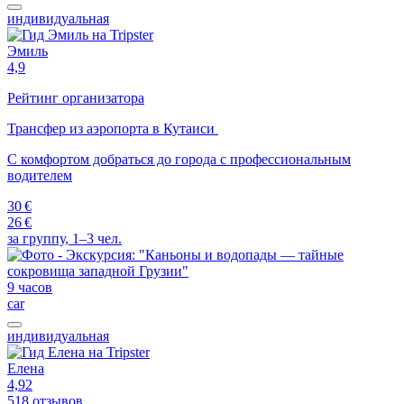
индивидуальная
Эмиль
4,9
Рейтинг организатора
Трансфер из аэропорта в Кутаиси
С комфортом добраться до города с профессиональным
водителем
30 €
26 €
за группу, 1–3 чел.
9 часов
car
индивидуальная
Елена
4,92
518 отзывов