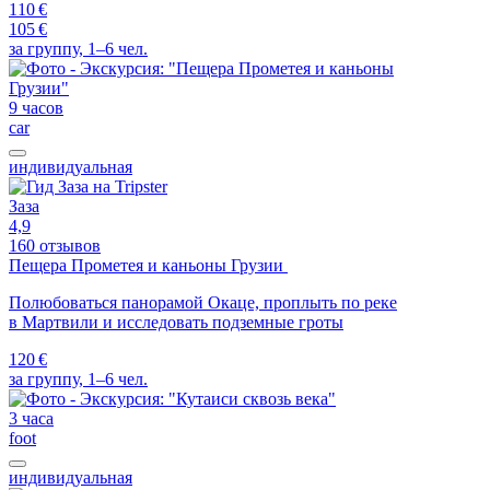
110 €
105 €
за группу, 1–6 чел.
9 часов
car
индивидуальная
Заза
4,9
160 отзывов
Пещера Прометея и каньоны Грузии
Полюбоваться панорамой Окаце, проплыть по реке
в Мартвили и исследовать подземные гроты
120 €
за группу, 1–6 чел.
3 часа
foot
индивидуальная