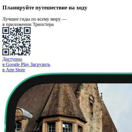
Планируйте путешествие на ходу
Лучшие гиды по всему миру —
в приложении Трипстера
Доступно
в Google Play
Загрузить
в App Store