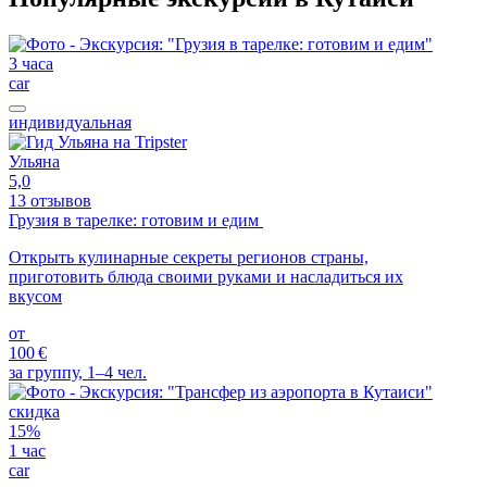
3 часа
car
индивидуальная
Ульяна
5,0
13 отзывов
Грузия в тарелке: готовим и едим
Открыть кулинарные секреты регионов страны,
приготовить блюда своими руками и насладиться их
вкусом
от
100 €
за группу, 1–4 чел.
скидка
15%
1 час
car