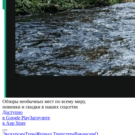
Обзоры необычных мест по всему миру,
новинки и скидки в наших соцсетях
Доступно
в Google Play
Загрузите
в App Store
Экскурсии
Туры
Журнал Трипстера
Вакансии
О