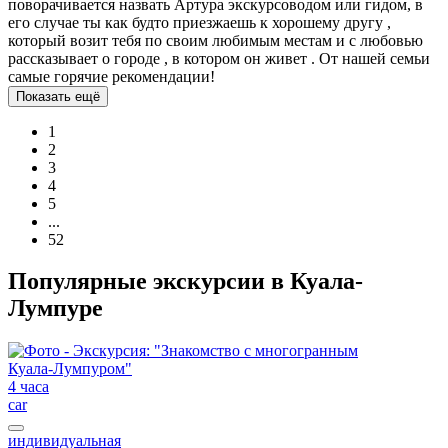
поворачивается назвать Артура экскурсоводом или гидом, в
его случае ты как будто приезжаешь к хорошему другу ,
который возит тебя по своим любимым местам и с любовью
рассказывает о городе , в котором он живет . От нашей семьи
самые горячие рекомендации!
Показать ещё
1
2
3
4
5
...
52
Популярные экскурсии в Куала-
Лумпуре
4 часа
car
индивидуальная