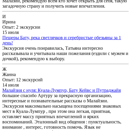
Малазии, рекомендую всем кто хочет открыть для себя, такую
загадочную страну и получить новые впечатления.
И
Ирина
Опыт: 2 экскурсии
15 июля
Пещеры Бату, река светлячков и серебристые обезьяны за 1
день!
Экскурсия очень понравилась, Татьяна интересно
рассказывала и учитывала наши пожелания (ездили с мужем и
дочкой), рекомендую к выбору.
Ж
Жанна
Опыт: 12 экскурсий
14 июля
Малайзия с нуля: Куала-Лумпур, Бату Кейвс и Путраджайя
большое спасибо Артуру за прекрасную организацию,
интересные и познавательные рассказы о Малайзии.
Экскурсия максимально насыщена посещениями знаковых
мест в Куала-Лумпур , при этом она легкая, приятная,
оставляет массу приятных впечатлений и ярких
воспоминаний. Эталонный вид общения : пунктуальность,
внимание , интерес, готовность помочь. Язык не