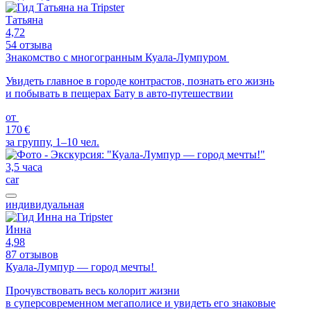
Татьяна
4,72
54 отзыва
Знакомство с многогранным Куала-Лумпуром
Увидеть главное в городе контрастов, познать его жизнь
и побывать в пещерах Бату в авто-путешествии
от
170 €
за группу, 1–10 чел.
3,5 часа
car
индивидуальная
Инна
4,98
87 отзывов
Куала-Лумпур — город мечты!
Прочувствовать весь колорит жизни
в суперсовременном мегаполисе и увидеть его знаковые