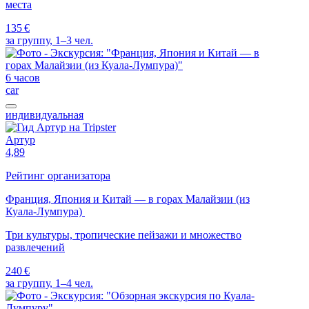
места
135 €
за группу, 1–3 чел.
6 часов
car
индивидуальная
Артур
4,89
Рейтинг организатора
Франция, Япония и Китай — в горах Малайзии (из
Куала-Лумпура)
Три культуры, тропические пейзажи и множество
развлечений
240 €
за группу, 1–4 чел.