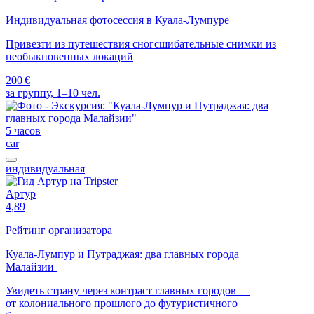
Индивидуальная фотосессия в Куала-Лумпуре
Привезти из путешествия сногсшибательные снимки из
необыкновенных локаций
200 €
за группу, 1–10 чел.
5 часов
car
индивидуальная
Артур
4,89
Рейтинг организатора
Куала-Лумпур и Путраджая: два главных города
Малайзии
Увидеть страну через контраст главных городов —
от колониального прошлого до футуристичного