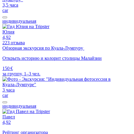
3,5 часа
car
индивидуальная
Юлия
4,92
223 отзыва
Обзорная экскурсия по Куала-Лумпуру
Открыть историю и колорит столицы Малайзии
150 €
за группу, 1–3 чел.
3 часа
car
индивидуальная
Павел
4,92
Рейтинг организатора