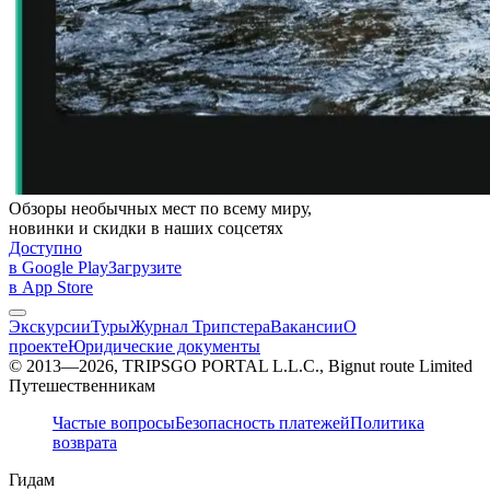
Обзоры необычных мест по всему миру,
новинки и скидки в наших соцсетях
Доступно
в Google Play
Загрузите
в App Store
Экскурсии
Туры
Журнал Трипстера
Вакансии
О
проекте
Юридические документы
© 2013—2026, TRIPSGO PORTAL L.L.C., Bignut route Limited
Путешественникам
Частые вопросы
Безопасность платежей
Политика
возврата
Гидам