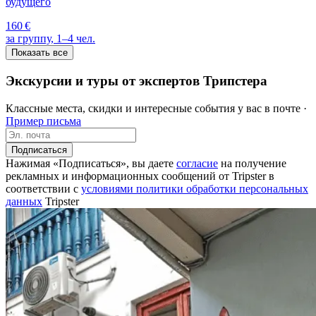
будущего
160 €
за группу, 1–4 чел.
Показать все
Экскурсии и туры от экспертов Трипстера
Классные места, скидки и интересные события у вас в почте ·
Пример письма
Подписаться
Нажимая «Подписаться», вы даете
согласие
на получение
рекламных и информационных сообщений от Tripster в
соответствии c
условиями политики обработки персональных
данных
Tripster