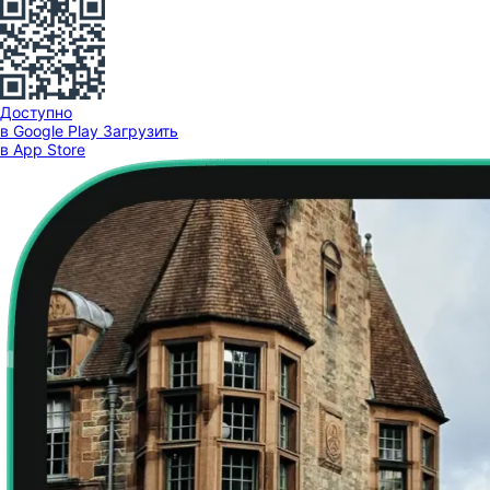
Доступно
в Google Play
Загрузить
в App Store