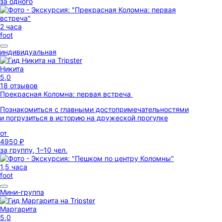
за одного
2 часа
foot
индивидуальная
Никита
5,0
18 отзывов
Прекрасная Коломна: первая встреча
Познакомиться с главными достопримечательностями
и погрузиться в историю на дружеской прогулке
от
4950 ₽
за группу, 1–10 чел.
1,5 часа
foot
Мини-группа
Маргарита
5,0