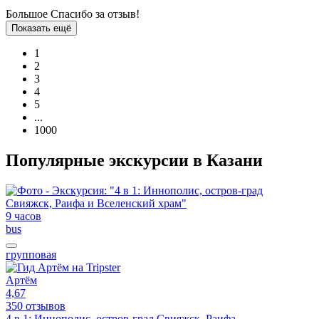
Большое Спасибо за отзыв!
Показать ещё
1
2
3
4
5
...
1000
Популярные экскурсии в Казани
9 часов
bus
групповая
Артём
4,67
350 отзывов
4 в 1: Иннополис, остров-град Свияжск, Раифа