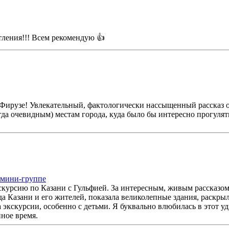
тления!!! Всем рекомендую 👍
 Фирузе! Увлекательный, фактологически нассыщенный рассказ о
а очевидным) местам города, куда было бы интересно прогулятьс
 мини-группе
кскурсию по Казани с Гульфией. За интересным, живым рассказо
да Казани и его жителей, показала великолепные здания, раскры
кскурсии, особенно с детьми. Я буквально влюбилась в этот уд
нное время.