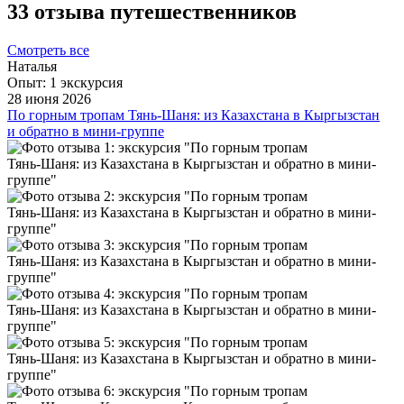
33 отзыва путешественников
Смотреть все
Наталья
Опыт: 1 экскурсия
28 июня 2026
По горным тропам Тянь‑Шаня: из Казахстана в Кыргызстан
и обратно в мини-группе
Хочу выразить огромную благодарность🙏организатору
тура за это невероятно крутое путешествие. В этом трипе я
испытала кучу различных эмоций и увидела много
красивых и интересных мест. Все проходило достаточно
комфортно и не спеша, не было , суеты и беготни,
останавливались на локациях и ходили сколько необходимо,
а еще бонусом вы можете получить красивые фото от гида
😉😊, который с трепетом и терпением вас зафоткает🤭🙏🤗
особенно повезло с мини группой, с которой мы поймали
общий вайб и кайфовали на полную, а это тоже очень
важно....быть на одной волне. Посетили все локации
которые есть в описании. Ужинали в различных местах
пробуя вкусную, местную национальную еду мясо, рыбу на
любой вкус. Гид расскажет и покажет, где купить классные
и интересные сувениры домой, поможет с обменом,
остановится где будет необходимо. Всем советую съездить в