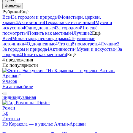
Фильтры
Рубрики
Ещё
Все
4
За городом и природа
4
Монастыри, церкви,
храмы
4
Активности
4
Термальные источники
4
Музеи и
искусство
4
Однодневные
4
За городом
4
Что ещё
посмотреть
4
Пожить как местный
4
Лучшие
2
Ещё
Все
4
Монастыри, церкви, храмы
4
Термальные
источники
4
Однодневные
4
Что ещё посмотреть
4
Лучшие
2
За городом и природа
4
Активности
4
Музеи и искусство
4
За
городом
4
Пожить как местный
4
Ещё
4 предложения
По популярности
9 часов
На автомобиле
индивидуальная
Роман
5,0
2 отзыва
Из Каракола — в ущелье Алтын-Арашан