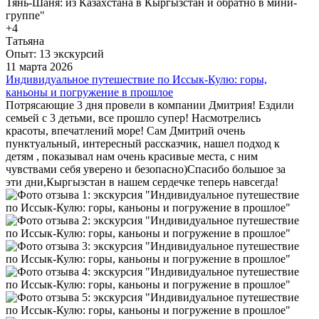
это путешествие, да и не только в это с Алексеем, вы не
пожалеете о своем выборе и будет масса впечатлений. 😊
+4
Алексею желаю удачи и открытия новых горизонтов😉😇♥️
Татьяна
ещё
Опыт: 13 экскурсий
11 марта 2026
Индивидуальное путешествие по Иссык-Кулю: горы,
каньоны и погружение в прошлое
Потрясающие 3 дня провели в компании Дмитрия! Ездили
семьей с 3 детьми, все прошло супер! Насмотрелись
красоты, впечатлений море! Сам Дмитрий очень
пунктуальный, интересный рассказчик, нашел подход к
детям , показывал нам очень красивые места, с ним
чувствами себя уверено и безопасно)Спасибо большое за
эти дни,Кыргызстан в нашем сердечке теперь навсегда!