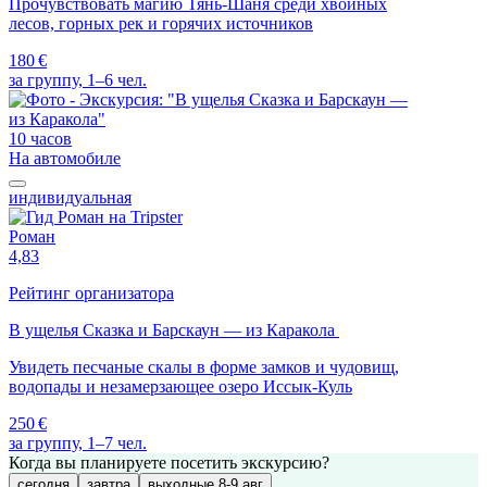
Прочувствовать магию Тянь-Шаня среди хвойных
лесов, горных рек и горячих источников
180 €
за группу, 1–6 чел.
10 часов
На автомобиле
индивидуальная
Роман
4,83
Рейтинг организатора
В ущелья Сказка и Барскаун — из Каракола
Увидеть песчаные скалы в форме замков и чудовищ,
водопады и незамерзающее озеро Иссык-Куль
250 €
за группу, 1–7 чел.
Когда вы планируете посетить экскурсию?
сегодня
завтра
выходные 8-9 авг