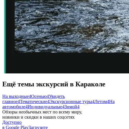
Ещё темы экскурсий в Караколе
На выходные
4
Осенью
4
Увидеть
главное
4
Тематические
4
Экскурсионные туры
4
Летом
4
На
автомобиле
4
Индивидуальные
4
Зимой
4
Обзоры необычных мест по всему миру,
новинки и скидки в наших соцсетях
Доступно
в Google Play
Загрузите