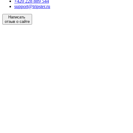
+420 228 889 544
support@tripster.ru
Написать
отзыв о сайте