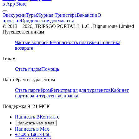
в App Store
Экскурсии
Туры
Журнал Трипстера
Вакансии
О
проекте
Юридические документы
© 2013—2026, TRIPSGO PORTAL L.L.C., Bignut route Limited
Путешественникам
Частые вопросы
Безопасность платежей
Политика
возврата
Гидам
Стать гидом
Помощь
Партнёрам и турагентам
Стать партнёром
Регистрация для турагентов
Кабинет
партнёра и турагента
Справка
Поддержка
9–21 МСК
Написать ВКонтакте
Написать нам в чат
Написать в Max
+7 495 146-39-66