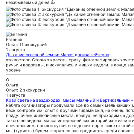
незабываемый день! 👍
Евгения
Опыт: 11 экскурсий
1 августа
Дыхание огненной земли: Малая долина гейзеров
это восторг. Столько красоты сразу. фотографировать хочет
ручьи и водопады, и искупались и мишку видели. в конце з
уровне
О
Ольга
Опыт: 2 экскурсии
1 августа
Край света на вездеходах: мысы Маячный и Вертикальный 
Ребята организаторы продумали все до самых мельчайших ме
весь контроль им. опыт с другими гидами был, не очень. попа
пойду. очень живописные места, воздух, не проходимые дорог
такого не видела. масса интереснейших историй из жизни и и
впечатлением. прошли сутки, но я до сих пор в шоке от этой
мы (туристы) будем стараться вас продвигать среди своих з