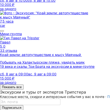
сб, 8 авг в 10:00
сб, 8 авг в 15:00
10 000 ₽
за одного
7,5 часа
car
Мини-группа
Павел
5,0
33 отзыва
Край земли: автопутешествие к мысу Маячный
Побывать на Халактырском пляже, увидеть маяк
19 века и скалы Три Брата на экскурсии в мини-группе
сб, 8 авг в 09:00
вс, 9 авг в 09:00
15 000 ₽
за одного
Показать все
Экскурсии и туры от экспертов Трипстера
Классные места, скидки и интересные события у вас в почте ·
П
Подписаться