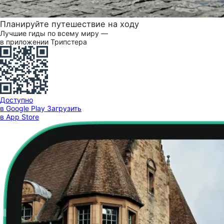
Планируйте путешествие на ходу
Лучшие гиды по всему миру —
в приложении Трипстера
Доступно
в Google Play
Загрузить
в App Store