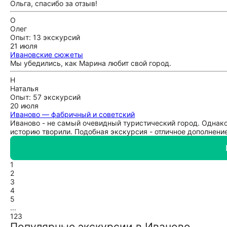
Ольга, спасибо за отзыв!
О
Олег
Опыт: 13 экскурсий
21 июля
Ивановские сюжеты
Мы убедились, как Марина любит свой город.
Н
Наталья
Опыт: 57 экскурсий
20 июля
Иваново — фабричный и советский
Иваново - не самый очевидный туристический город. Однако
историю творили. Подобная экскурсия - отличное дополнени
1
2
3
4
5
...
123
Популярные экскурсии в Иваново