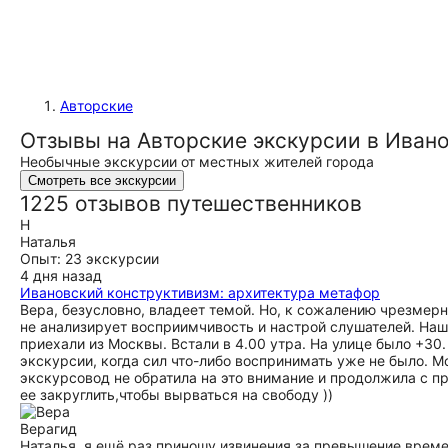
Авторские
Отзывы на Авторские экскурсии в Иван
Необычные экскурсии от местных жителей города
Смотреть все экскурсии
1225 отзывов путешественников
Н
Наталья
Опыт: 23 экскурсии
4 дня назад
Ивановский конструктивизм: архитектура метафор
Вера, безусловно, владеет темой. Но, к сожалению чрезмерн
не анализирует восприимчивость и настрой слушателей. Наша
приехали из Москвы. Встали в 4.00 утра. На улице было +30
экскурсии, когда сил что-либо воспринимать уже не было. Мо
экскурсовод не обратила на это внимание и продолжила с 
ее закруглить,чтобы вырваться на свободу ))
Вера
гид
Наталья, я ещё раз приношу извинения за превышение време