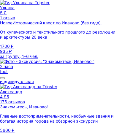
Ульяна
5,0
1 отзыв
Новое
Исторический квест по Иваново (без гида)
От купеческого и текстильного прошлого до революции
и архитектуры 20 века
1700 ₽
935 ₽
за группу, 1–6 чел.
2 часа
foot
индивидуальная
Александр
4,95
176 отзывов
Знакомьтесь, Иваново!
Главные достопримечательности, необычные здания и
богатая история города на обзорной экскурсии
5600 ₽