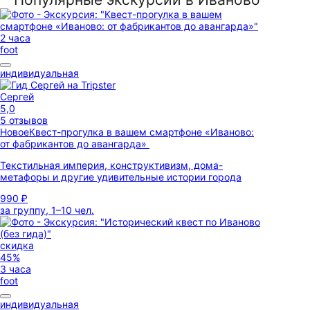
2 часа
foot
индивидуальная
Сергей
5,0
5 отзывов
Новое
Квест-прогулка в вашем смартфоне «Иваново:
от фабрикантов до авангарда»
Текстильная империя, конструктивизм, дома-
метафоры и другие удивительные истории города
990 ₽
за группу, 1–10 чел.
скидка
45%
3 часа
foot
индивидуальная