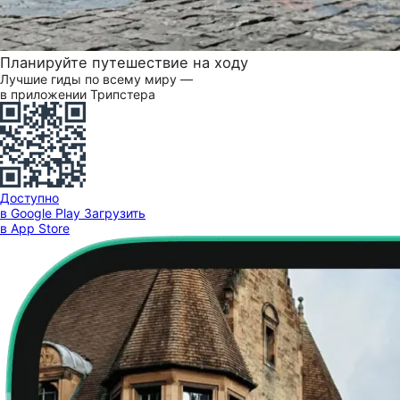
Планируйте путешествие на ходу
Лучшие гиды по всему миру —
в приложении Трипстера
Доступно
в Google Play
Загрузить
в App Store