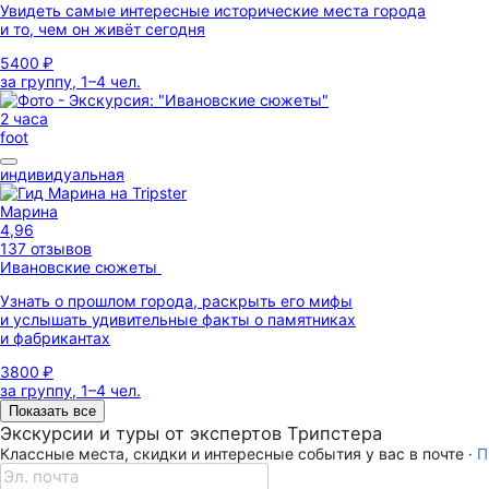
Увидеть самые интересные исторические места города
и то, чем он живёт сегодня
5400 ₽
за группу, 1–4 чел.
2 часа
foot
индивидуальная
Марина
4,96
137 отзывов
Ивановские сюжеты
Узнать о прошлом города, раскрыть его мифы
и услышать удивительные факты о памятниках
и фабрикантах
3800 ₽
за группу, 1–4 чел.
Показать все
Экскурсии и туры от экспертов Трипстера
Классные места, скидки и интересные события у вас в почте ·
П