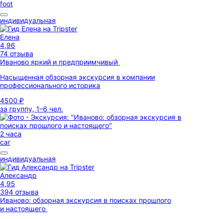
foot
индивидуальная
Елена
4,96
74 отзыва
Иваново яркий и предприимчивый
Насыщенная обзорная экскурсия в компании
профессионального историка
4500 ₽
за группу, 1–6 чел.
2 часа
car
индивидуальная
Александр
4,95
394 отзыва
Иваново: обзорная экскурсия в поисках прошлого
и настоящего