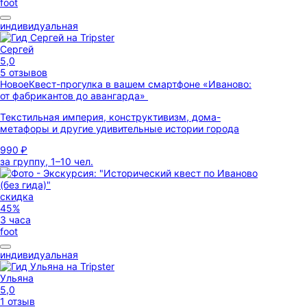
foot
индивидуальная
Сергей
5,0
5 отзывов
Новое
Квест-прогулка в вашем смартфоне «Иваново:
от фабрикантов до авангарда»
Текстильная империя, конструктивизм, дома-
метафоры и другие удивительные истории города
990 ₽
за группу, 1–10 чел.
скидка
45%
3 часа
foot
индивидуальная
Ульяна
5,0
1 отзыв