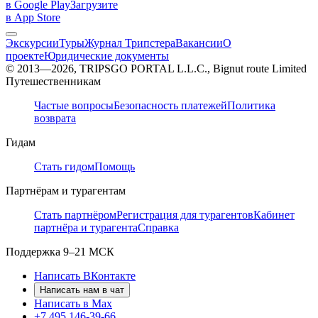
в Google Play
Загрузите
в App Store
Экскурсии
Туры
Журнал Трипстера
Вакансии
О
проекте
Юридические документы
© 2013—2026, TRIPSGO PORTAL L.L.C., Bignut route Limited
Путешественникам
Частые вопросы
Безопасность платежей
Политика
возврата
Гидам
Стать гидом
Помощь
Партнёрам и турагентам
Стать партнёром
Регистрация для турагентов
Кабинет
партнёра и турагента
Справка
Поддержка
9–21 МСК
Написать ВКонтакте
Написать нам в чат
Написать в Max
+7 495 146-39-66