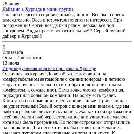
26 июля
Дайвинг в Хургаде в мини-группе
Спасибо Сергею за проведённый дайвинг! Всё было очень
замечательно. Весь инструктаж понятен и интересен. При
погружении Сергей всегда был рядом, держал всё под
контролем. Виды просто восхитительные!!! Сергей лучший
дайвер в Хургаде!!!
Е
Елизавета
Опыт: 2 экскурсии
13 июля
Индивидуальная морская прогулка в Хургаде
Отличная экскурсия! До корабля нас доставили на
комфортабельном автомобиле с кондиционером - в летнюю
жару это очень актуально (а вот обратно везли не с таким
комфортом, к сожалению). Сама лодка чистая, комфортная,
подходит для большой компании. На борту есть туалет.
Капитан и его помощник очень приветливые. Привезли нас
на удивительный Белый остров с шикарными видами, где мы
нафотографировались и искупались. Жаль, что на протяжении
всей экскурсии рыб через стеклянное дно увидеть не удалось,
хотя вода была прозрачная. Но после острова мы отправились
на снорклинг. Для него хотелось бы оставить пожелание -
выдавать туристам спасательные жилеты или круги. К