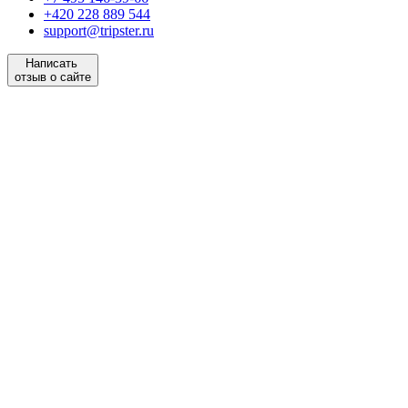
+420 228 889 544
support@tripster.ru
Написать
отзыв о сайте