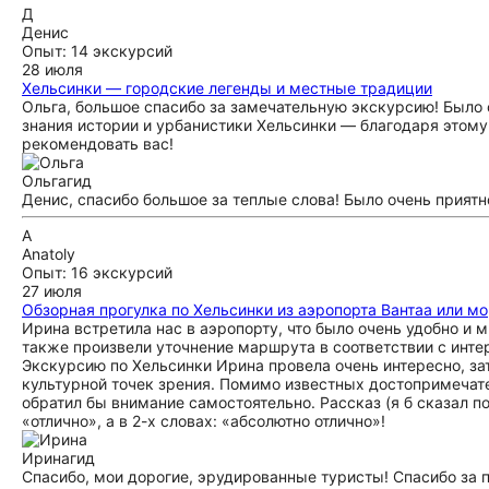
Д
Денис
Опыт: 14 экскурсий
28 июля
Хельсинки — городские легенды и местные традиции
Ольга, большое спасибо за замечательную экскурсию! Было 
знания истории и урбанистики Хельсинки — благодаря этом
рекомендовать вас!
Ольга
гид
Денис, спасибо большое за теплые слова! Было очень приятн
A
Anatoly
Опыт: 16 экскурсий
27 июля
Обзорная прогулка по Хельсинки из аэропорта Вантаа или м
Ирина встретила нас в аэропорту, что было очень удобно и 
также произвели уточнение маршрута в соответствии с интер
Экскурсию по Хельсинки Ирина провела очень интересно, зат
культурной точек зрения. Помимо известных достопримечате
обратил бы внимание самостоятельно. Рассказ (я б сказал п
«отлично», а в 2-х словах: «абсолютно отлично»!
Ирина
гид
Спасибо, мои дорогие, эрудированные туристы! Спасибо за