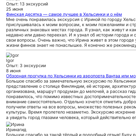
Опыт: 13 экскурсий
25 июня
Финская десятка — самое лучшее в Хельсинки и о нём
Мне очень понравилась экскурсия с Ириной по городу Хельси
прислушивалась к моим вопросам, к моим пожеланиям и стро
различных знаковых местах города. Я узнал, как живут и как
недавно или давно переехал. И я узнал об истории города и 
свои вопросы. Очень важно, что Ирина живет в этом городе 
жизни финнов знает не понаслышке. Я конечно же рекоменду
Igor
Опыт: 3 экскурсии
8 июня
Обзорная прогулка по Хельсинки из аэропорта Вантаа или м
Большое спасибо за замечательную экскурсию по Хельсинки!
представление о столице Финляндии, её истории, архитекту
организована, маршрут продуман до мелочей, а рассказ ги
понравилось, что помимо известных достопримечательностей
внимание самостоятельно. Отдельно хочется отметить добр
получили ответы на все вопросы, множество полезных реко
культуры. Время пролетело незаметно. Экскурсию искренне 
а увидеть город глазами человека, который действительно е
Ирина
гид
Большое спасибо за такой тёплый и подробный отзыв! Буду 