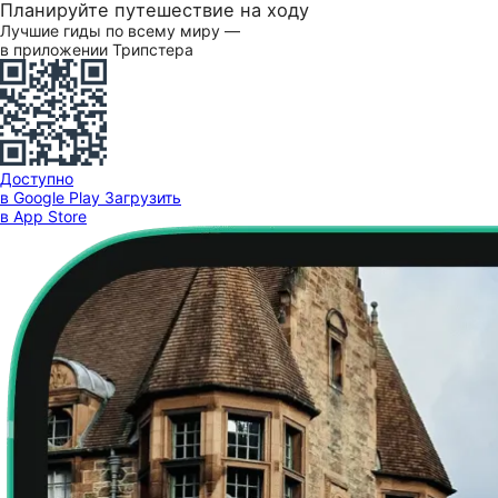
Планируйте путешествие на ходу
Лучшие гиды по всему миру —
в приложении Трипстера
Доступно
в Google Play
Загрузить
в App Store