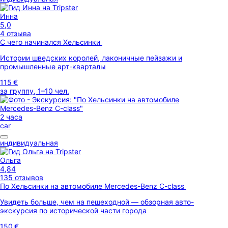
Инна
5,0
4 отзыва
С чего начинался Хельсинки
Истории шведских королей, лаконичные пейзажи и
промышленные арт-кварталы
115 €
за группу, 1–10 чел.
2 часа
car
индивидуальная
Ольга
4,84
135 отзывов
По Хельсинки на автомобиле Merсedes-Benz C-class
Увидеть больше, чем на пешеходной — обзорная авто-
экскурсия по исторической части города
150 €