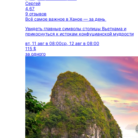
Сергей
4,67
9 отзывов
Всё самое важное в Ханое — за день
Увидеть главные символы столицы Вьетнама и
прикоснуться к истокам конфуцианской мудрости
вт, 11 авг в 08:00
ср, 12 авг в 08:00
115 $
за одного