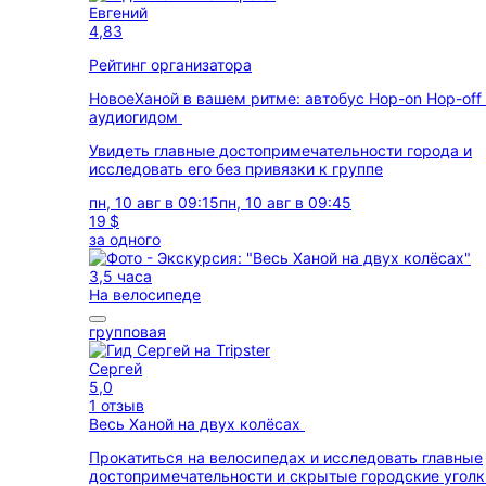
Евгений
4,83
Рейтинг организатора
Новое
Ханой в вашем ритме: автобус Hop-on Hop-off
аудиогидом
Увидеть главные достопримечательности города и
исследовать его без привязки к группе
пн, 10 авг в 09:15
пн, 10 авг в 09:45
19 $
за одного
3,5 часа
На велосипеде
групповая
Сергей
5,0
1 отзыв
Весь Ханой на двух колёсах
Прокатиться на велосипедах и исследовать главные
достопримечательности и скрытые городские уголк