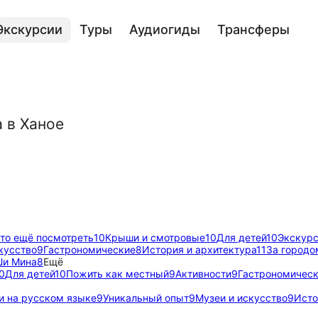
Экскурсии
Туры
Аудиогиды
Трансферы
 в Ханое
то ещё посмотреть
10
Крыши и смотровые
10
Для детей
10
Экскурс
кусство
9
Гастрономические
8
История и архитектура
11
За городо
Ши Мина
8
Ещё
0
Для детей
10
Пожить как местный
9
Активности
9
Гастрономичес
и на русском языке
9
Уникальный опыт
9
Музеи и искусство
9
Исто