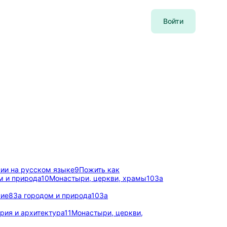
Войти
ии на русском языке
9
Пожить как
м и природа
10
Монастыри, церкви, храмы
10
За
кие
8
За городом и природа
10
За
рия и архитектура
11
Монастыри, церкви,