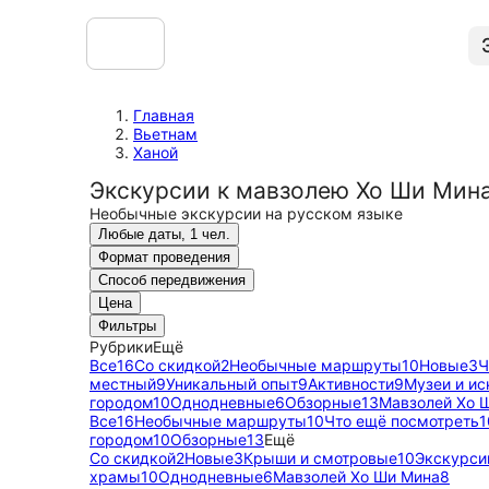
Главная
Вьетнам
Ханой
Экскурсии к мавзолею Хо Ши Мина
Необычные экскурсии на русском языке
Любые даты, 1 чел.
Формат проведения
Способ передвижения
Цена
Фильтры
Рубрики
Ещё
Все
16
Со скидкой
2
Необычные маршруты
10
Новые
3
Ч
местный
9
Уникальный опыт
9
Активности
9
Музеи и ис
городом
10
Однодневные
6
Обзорные
13
Мавзолей Хо 
Все
16
Необычные маршруты
10
Что ещё посмотреть
1
городом
10
Обзорные
13
Ещё
Со скидкой
2
Новые
3
Крыши и смотровые
10
Экскурси
храмы
10
Однодневные
6
Мавзолей Хо Ши Мина
8