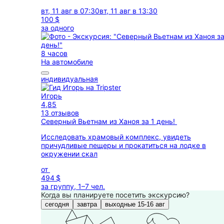
вт, 11 авг в 07:30
вт, 11 авг в 13:30
100 $
за одного
8 часов
На автомобиле
индивидуальная
Игорь
4,85
13 отзывов
Северный Вьетнам из Ханоя за 1 день!
Исследовать храмовый комплекс, увидеть
причудливые пещеры и прокатиться на лодке в
окружении скал
от
494 $
за группу, 1–7 чел.
Когда вы планируете посетить экскурсию?
сегодня
завтра
выходные 15-16 авг