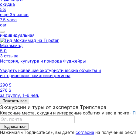
скидка
5%
ещё 35 часов
7,5 часа
car
индивидуальная
Мохаммад
5,0
3 отзыва
История, культура и природа Фуджейры
Увидеть новейшие экотуристические объекты и
исторические памятники региона
290 $
276 $
за группу, 1–6 чел.
Показать все
Экскурсии и туры от экспертов Трипстера
Классные места, скидки и интересные события у вас в почте ·
П
Подписаться
Нажимая «Подписаться», вы даете
согласие
на получение рекла