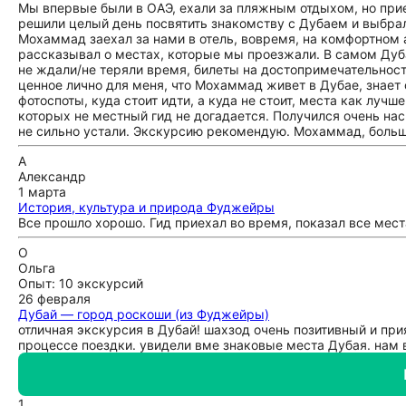
Мы впервые были в ОАЭ, ехали за пляжным отдыхом, но прие
решили целый день посвятить знакомству с Дубаем и выбра
Мохаммад заехал за нами в отель, вовремя, на комфортном 
рассказывал о местах, которые мы проезжали. В самом Дуб
не ждали/не теряли время, билеты на достопримечательност
ценное лично для меня, что Мохаммад живет в Дубае, знает
фотоспоты, куда стоит идти, а куда не стоит, места как луч
которых не местный гид не догадается. Получился очень н
не сильно устали. Экскурсию рекомендую. Мохаммад, больш
А
Александр
1 марта
История, культура и природа Фуджейры
Все прошло хорошо. Гид приехал во время, показал все мес
О
Ольга
Опыт: 10 экскурсий
26 февраля
Дубай — город роскоши (из Фуджейры)
отличная экскурсия в Дубай! шахзод очень позитивный и пр
процессе поездки. увидели вме знаковые места Дубая. нам в
1