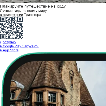
Планируйте путешествие на ходу
Лучшие гиды по всему миру —
в приложении Трипстера
Доступно
в Google Play
Загрузить
в App Store