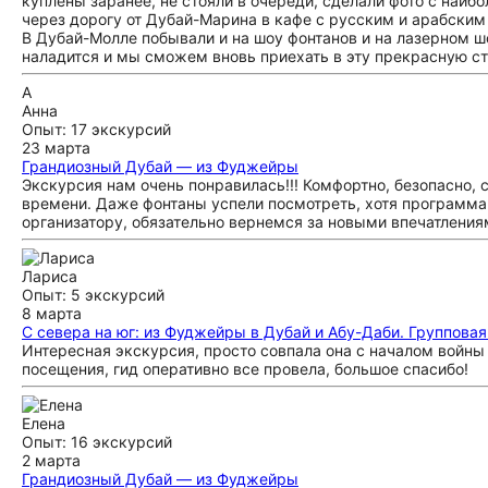
куплены заранее, не стояли в очереди, сделали фото с наиб
через дорогу от Дубай-Марина в кафе с русским и арабск
В Дубай-Молле побывали и на шоу фонтанов и на лазерном шо
наладится и мы сможем вновь приехать в эту прекрасную 
А
Анна
Опыт: 17 экскурсий
23 марта
Грандиозный Дубай — из Фуджейры
Экскурсия нам очень понравилась!!! Комфортно, безопасно, 
времени. Даже фонтаны успели посмотреть, хотя программа
организатору, обязательно вернемся за новыми впечатлениям
Лариса
Опыт: 5 экскурсий
8 марта
С севера на юг: из Фуджейры в Дубай и Абу-Даби. Группова
Интересная экскурсия, просто совпала она с началом войны
посещения, гид оперативно все провела, большое спасибо!
Елена
Опыт: 16 экскурсий
2 марта
Грандиозный Дубай — из Фуджейры