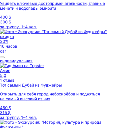
Увидеть ключевые достопримечательности, главные
мечети и водопады эмирата
400 $
300 $
за группу, 1–4 чел.
скидка
30%
10 часов
car
индивидуальная
Амин
5,0
1 отзыв
Тот самый Дубай из Фуджейры
Открыть для себя город небоскрёбов и подняться
на самый высокий из них
450 $
315 $
за группу, 1–4 чел.