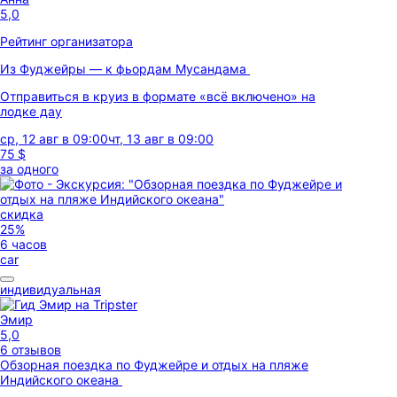
5,0
Рейтинг организатора
Из Фуджейры — к фьордам Мусандама
Отправиться в круиз в формате «всё включено» на
лодке дау
ср, 12 авг в 09:00
чт, 13 авг в 09:00
75 $
за одного
скидка
25%
6 часов
car
индивидуальная
Эмир
5,0
6 отзывов
Обзорная поездка по Фуджейре и отдых на пляже
Индийского океана