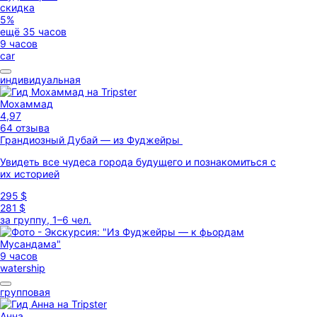
скидка
5%
ещё 35 часов
9 часов
car
индивидуальная
Мохаммад
4,97
64 отзыва
Грандиозный Дубай — из Фуджейры
Увидеть все чудеса города будущего и познакомиться с
их историей
295 $
281 $
за группу, 1–6 чел.
9 часов
watership
групповая
Анна