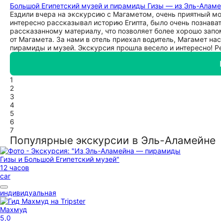
Большой Египетский музей и пирамиды Гизы — из Эль-Алам
Ездили вчера на экскурсию с Магаметом, очень приятный м
интересно рассказывал историю Египта, было очень познава
рассказанному материалу, что позволяет более хорошо запо
от Магамета. За нами в отель приехал водитель, Магамет нас
пирамиды и музей. Экскурсия прошла весело и интересно! 
1
2
3
4
5
6
7
Популярные экскурсии в Эль-Аламейне
12 часов
car
индивидуальная
Махмуд
5,0