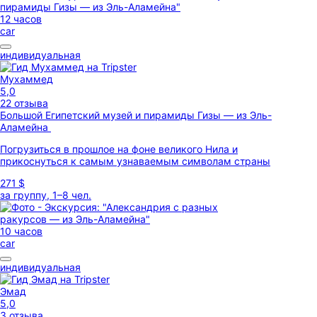
12 часов
car
индивидуальная
Мухаммед
5,0
22 отзыва
Большой Египетский музей и пирамиды Гизы — из Эль-
Аламейна
Погрузиться в прошлое на фоне великого Нила и
прикоснуться к самым узнаваемым символам страны
271 $
за группу, 1–8 чел.
10 часов
car
индивидуальная
Эмад
5,0
3 отзыва