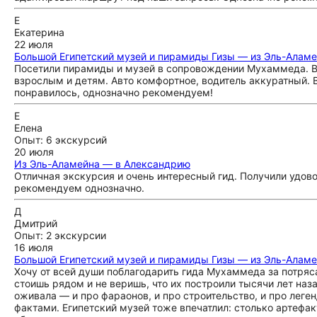
Е
Екатерина
22 июля
Большой Египетский музей и пирамиды Гизы — из Эль-Алам
Посетили пирамиды и музей в сопровождении Мухаммеда. Все
взрослым и детям. Авто комфортное, водитель аккуратный. 
понравилось, однозначно рекомендуем!
Е
Елена
Опыт: 6 экскурсий
20 июля
Из Эль-Аламейна — в Александрию
Отличная экскурсия и очень интересный гид. Получили удов
рекомендуем однозначно.
Д
Дмитрий
Опыт: 2 экскурсии
16 июля
Большой Египетский музей и пирамиды Гизы — из Эль-Алам
Хочу от всей души поблагодарить гида Мухаммеда за потря
стоишь рядом и не веришь, что их построили тысячи лет наз
оживала — и про фараонов, и про строительство, и про леге
фактами. Египетский музей тоже впечатлил: столько артефак