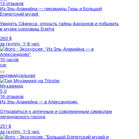
13 отзывов
Из Эль-Аламейна — пирамиды Гизы и Большой
Египетский музей
Увидеть Сфинкса, открыть тайны фараонов и побывать
в музее сокровищ Египта
260 $
за группу, 1–8 чел.
10 часов
car
индивидуальная
Мухаммед
5,0
16 отзывов
Из Эль-Аламейна — в Александрию
Отправиться к античным и современным символам
легендарного города
251 $
за группу, 1–3 чел.