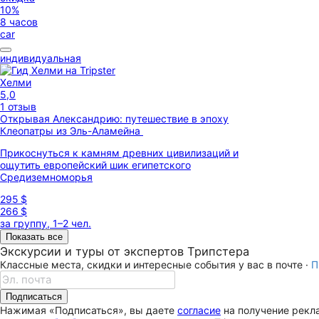
10%
8 часов
car
индивидуальная
Хелми
5,0
1 отзыв
Открывая Александрию: путешествие в эпоху
Клеопатры из Эль-Аламейна
Прикоснуться к камням древних цивилизаций и
ощутить европейский шик египетского
Средиземноморья
295 $
266 $
за группу, 1–2 чел.
Показать все
Экскурсии и туры от экспертов Трипстера
Классные места, скидки и интересные события у вас в почте ·
П
Подписаться
Нажимая «Подписаться», вы даете
согласие
на получение рекла