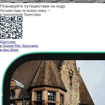
Планируйте путешествие на ходу
Лучшие гиды по всему миру —
в приложении Трипстера
Доступно
в Google Play
Загрузить
в App Store