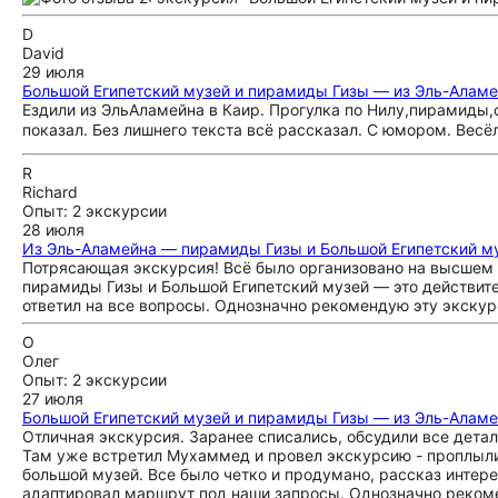
D
David
29 июля
Большой Египетский музей и пирамиды Гизы — из Эль-Алам
Ездили из ЭльАламейна в Каир. Прогулка по Нилу,пирамиды,
показал. Без лишнего текста всё рассказал. С юмором. Вес
R
Richard
Опыт: 2 экскурсии
28 июля
Из Эль-Аламейна — пирамиды Гизы и Большой Египетский м
Потрясающая экскурсия! Всё было организовано на высшем 
пирамиды Гизы и Большой Египетский музей — это действите
ответил на все вопросы. Однозначно рекомендую эту экскурс
О
Олег
Опыт: 2 экскурсии
27 июля
Большой Египетский музей и пирамиды Гизы — из Эль-Алам
Отличная экскурсия. Заранее списались, обсудили все детали
Там уже встретил Мухаммед и провел экскурсию - проплыли
большой музей. Все было четко и продумано, рассказ инте
адаптировал маршрут под наши запросы. Однозначно реком