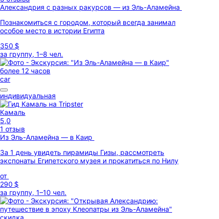
Александрия с разных ракурсов — из Эль-Аламейна
Познакомиться с городом, который всегда занимал
особое место в истории Египта
350 $
за группу, 1–8 чел.
более 12 часов
car
индивидуальная
Камаль
5,0
1 отзыв
Из Эль-Аламейна — в Каир
За 1 день увидеть пирамиды Гизы, рассмотреть
экспонаты Египетского музея и прокатиться по Нилу
от
290 $
за группу, 1–10 чел.
скидка