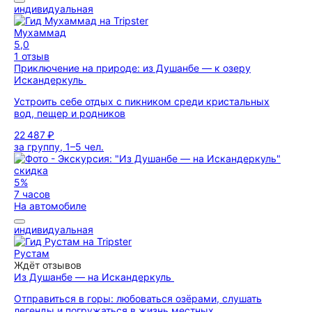
индивидуальная
Мухаммад
5,0
1 отзыв
Приключение на природе: из Душанбе — к озеру
Искандеркуль
Устроить себе отдых с пикником среди кристальных
вод, пещер и родников
22 487 ₽
за группу, 1–5 чел.
скидка
5%
7 часов
На автомобиле
индивидуальная
Рустам
Ждёт отзывов
Из Душанбе — на Искандеркуль
Отправиться в горы: любоваться озёрами, слушать
легенды и погружаться в жизнь местных