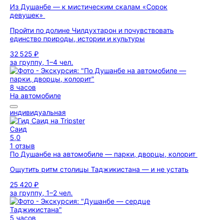
Из Душанбе — к мистическим скалам «Сорок
девушек»
Пройти по долине Чилдухтарон и почувствовать
единство природы, истории и культуры
32 525 ₽
за группу, 1–4 чел.
8 часов
На автомобиле
индивидуальная
Саид
5,0
1 отзыв
По Душанбе на автомобиле — парки, дворцы, колорит
Ощутить ритм столицы Таджикистана — и не устать
25 420 ₽
за группу, 1–2 чел.
5 часов