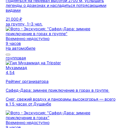
Подняться на перевал высотой 2700 м, услышать
легенды о драконах и насладиться потрясающими
видами
21 000 ₽
за группу, 1–3 чел.
Временно недоступно
9 часов
На автомобиле
групповая
Мухаммад
4,54
Рейтинг организатора
Сафед-Дара: зимнее приключение в горах в группе
Снег, свежий воздух и панорамы высокогорья — всего
в 1,5 часах от Душанбе
Временно недоступно
9 часов