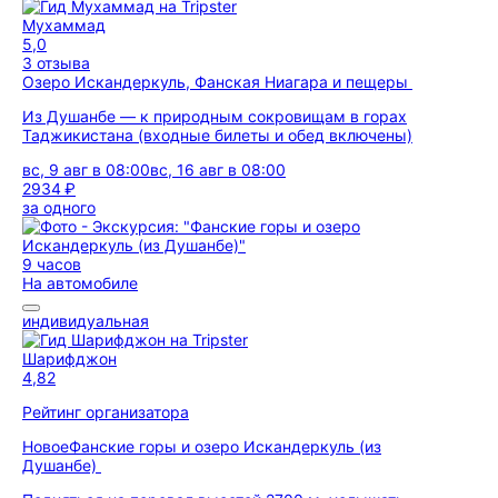
Мухаммад
5,0
3 отзыва
Озеро Искандеркуль, Фанская Ниагара и пещеры
Из Душанбе — к природным сокровищам в горах
Таджикистана (входные билеты и обед включены)
вс, 9 авг в 08:00
вс, 16 авг в 08:00
2934 ₽
за одного
9 часов
На автомобиле
индивидуальная
Шарифджон
4,82
Рейтинг организатора
Новое
Фанские горы и озеро Искандеркуль (из
Душанбе)