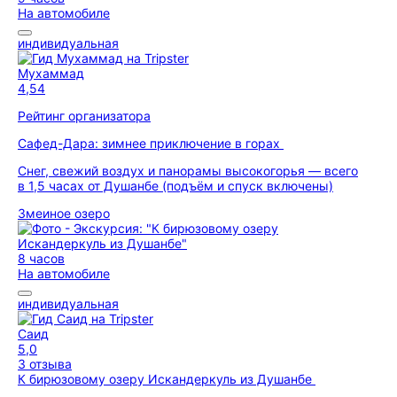
На автомобиле
индивидуальная
Мухаммад
4,54
Рейтинг организатора
Сафед-Дара: зимнее приключение в горах
Снег, свежий воздух и панорамы высокогорья — всего
в 1,5 часах от Душанбе (подъём и спуск включены)
Змеиное озеро
8 часов
На автомобиле
индивидуальная
Саид
5,0
3 отзыва
К бирюзовому озеру Искандеркуль из Душанбе