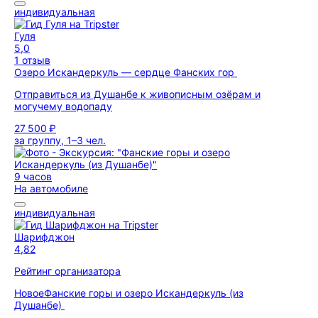
индивидуальная
Гуля
5,0
1 отзыв
Озеро Искандеркуль — сердце Фанских гор
Отправиться из Душанбе к живописным озёрам и
могучему водопаду
27 500 ₽
за группу, 1–3 чел.
9 часов
На автомобиле
индивидуальная
Шарифджон
4,82
Рейтинг организатора
Новое
Фанские горы и озеро Искандеркуль (из
Душанбе)