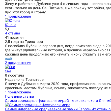
экскурсию особенно живой и запоминающейся. Ее рассказ
Живу и работаю в Дублине уже 4 с лишним года - неплохо зна
был наполнен страстью и энергией, что позволило
ехать только на день Св. Патрика, я же покажу тот район, г
слушателям полностью погрузиться в атмосферу. Я
про этот город и страну.
настоятельно рекомендую эту экскурсию всем, кто хочет
1 предложение
узнать больше о местной культуре и истории. Юнона —
отличный гид, который умеет увлечь и передать свои
Юнона
знания. Это был незабываемый опыт для моей семьи!
5,0
ещё
4 отзыва
41 посетил
2,5 года на Трипстере
Я полюбила Дублин с первого дня, когда приехала сюда в 20
где живут удивительные истории, а прошлое неразрывно свя
каждый день продолжаю его изучать и хочу открыть вам его
ещё
2 предложения
Яна
6 посетили
Недавно на Трипстере
Я живу в Дублине с марта 2020 года, профессионально зани
красивым местам Дублина, помогу запечатлеть поездку не то
1 предложение
Полезные статьи
Самые зрелищные фестивали мира
От мексиканского Дня мё
Самые интересные средневековые замки Европы
Их стены п