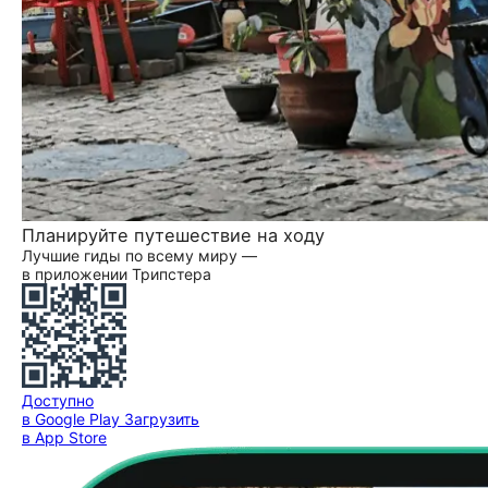
Планируйте путешествие на ходу
Лучшие гиды по всему миру —
в приложении Трипстера
Доступно
в Google Play
Загрузить
в App Store