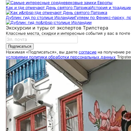
Как и где отмечают День святого Патрика
История и традиции
Дублин: гид по столице Ирландии
Гуляем по Феникс‑парку, п
Экскурсии и туры от экспертов Трипстера
Классные места, скидки и интересные события у вас в почте
Подписаться
Нажимая «Подписаться», вы даете
согласие
на получение ре
условиями политики обработки персональных данных
Tripste