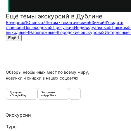
Ещё темы экскурсий в Дублине
Вечерние
1
Осенью
7
Летом
7
Тематические
6
Зимой
6
Увидеть
главное
5
Пешеходные
5
Прогулки
5
Индивидуальные
5
Пешком
5
выходные
4
Набережные
4
Городские экскурсии
3
Интересные 
Ещё 1
Обзоры необычных мест по всему миру,
новинки и скидки в наших соцсетях
Доступно
Загрузите
в Google Play
в App Store
Экскурсии
Туры