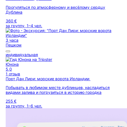
Прогуляться по атмосферному и весёлому сердцу
Дублина
360 €
за группу, 1–4 чел.
3 часа
Пешком
индивидуальная
Юнона
5,0
1 отзыв
Порт Дан Лири: морские ворота Ирландии
Побывать в любимом месте дублинцев, насладиться
видами залива и погрузиться в историю городка
255 €
за группу, 1–6 чел.