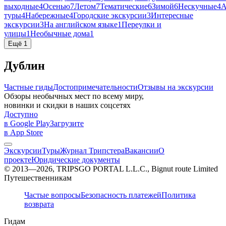
выходные
4
Осенью
7
Летом
7
Тематические
6
Зимой
6
Нескучные
4
А
туры
4
Набережные
4
Городские экскурсии
3
Интересные
экскурсии
3
На английском языке
1
Переулки и
улицы
1
Необычные дома
1
Ещё 1
Дублин
Частные гиды
Достопримечательности
Отзывы на экскурсии
Обзоры необычных мест по всему миру,
новинки и скидки в наших соцсетях
Доступно
в Google Play
Загрузите
в App Store
Экскурсии
Туры
Журнал Трипстера
Вакансии
О
проекте
Юридические документы
© 2013—2026, TRIPSGO PORTAL L.L.C., Bignut route Limited
Путешественникам
Частые вопросы
Безопасность платежей
Политика
возврата
Гидам