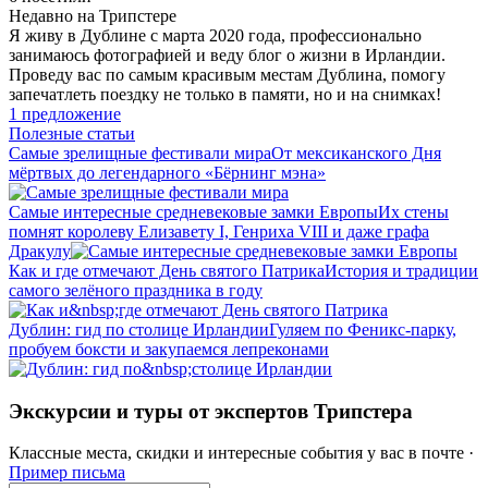
Недавно на Трипстере
Я живу в Дублине с марта 2020 года, профессионально
занимаюсь фотографией и веду блог о жизни в Ирландии.
Проведу вас по самым красивым местам Дублина, помогу
запечатлеть поездку не только в памяти, но и на снимках!
1 предложение
Полезные статьи
Самые зрелищные фестивали мира
От мексиканского Дня
мёртвых до легендарного «Бёрнинг мэна»
Самые интересные средневековые замки Европы
Их стены
помнят королеву Елизавету I, Генриха VIII и даже графа
Дракулу
Как и где отмечают День святого Патрика
История и традиции
самого зелёного праздника в году
Дублин: гид по столице Ирландии
Гуляем по Феникс‑парку,
пробуем боксти и закупаемся лепреконами
Экскурсии и туры от экспертов Трипстера
Классные места, скидки и интересные события у вас в почте ·
Пример письма