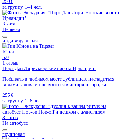
250 €
за группу, 1–4 чел.
3 часа
Пешком
индивидуальная
Юнона
5,0
1 отзыв
Порт Дан Лири: морские ворота Ирландии
Побывать в любимом месте дублинцев, насладиться
видами залива и погрузиться в историю городка
255 €
за группу, 1–6 чел.
8 часов
На автобусе
групповая