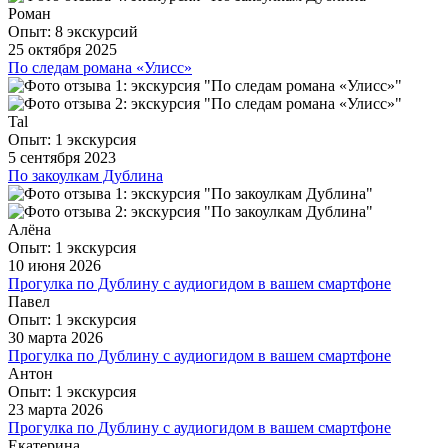
особенностях менталитета местных жителей, их
Роман
увлечениях, традициях и способах проведения досуга.
Опыт: 8 экскурсий
25 октября 2025
ещё
По следам романа «Улисс»
Юнона прекрасный гид. За 3 часа успела не только
погрузить нас в мир Улисса, но и рассказала массу
интересного об истории Дублина. Экскурсия и маршрут
Tal
выстроен для всех - и для тех, кто знает книгу хорошо и для
Опыт: 1 экскурсия
людей, которые, возможно, слышат о Джойсе впервые.
5 сентября 2023
Большое спасибо и привет от Виктории, которая не успела
По закоулкам Дублина
попрощаться.
Великолепная экскурсия, много любопытных исторических
фактов, прекрасное планирование искурси, чтобы всем
ещё
было интересно и комфортно. Спасибо большое Андрей,
Алёна
мы очень в восторге от видов и информации об Темпл Бара!
Опыт: 1 экскурсия
10 июня 2026
ещё
Прогулка по Дублину с аудиогидом в вашем смартфоне
К сожалению, времени не хватило, чтобы полностью
Павел
послушать и насладиться аудиогидом. Но всё равно советую
Опыт: 1 экскурсия
его использовать, особенно если нет шанса взять экскурсию
30 марта 2026
с гидом лично.
Прогулка по Дублину с аудиогидом в вашем смартфоне
Приложение работает отлично! Очень понравилась
Антон
ещё
прогулка по Дублину. Я просто включала гид в нужном
Опыт: 1 экскурсия
месте и шла дальше. Всем советую попробовать такой
23 марта 2026
способ осмотра города.
Прогулка по Дублину с аудиогидом в вашем смартфоне
Отличный вариант, если у вас есть полдня в Дублине.
Екатерина
ещё