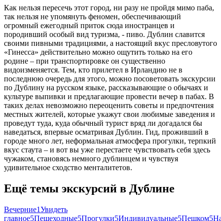
Как нельзя пересечь этот город, ни разу не пройдя мимо паба,
так нельзя не упомянуть феномен, обеспечивающий
огромный ежегодный приток сюда иностранцев и
породивший особый вид туризма, - пиво. Дублин славится
своими пивными традициями, а настоящий вкус пресловутого
«Гинесса» действительно можно ощутить только на его
родине – при транспортировке он существенно
видоизменяется. Тем, кто прилетел в Ирландию не в
последнюю очередь для этого, можно посоветовать экскурсии
по Дублину на русском языке, рассказывающие о обычаях и
культуре выпивки и предлагающие провести вечер в пабах. В
таких делах невозможно переоценить советы и предпочтения
местных жителей, которые укажут свои любимые заведения и
проведут туда, куда обычный турист вряд ли догадался бы
наведаться, впервые осматривая Дублин. Гид, проживший в
городе много лет, неформальная атмосфера прогулки, терпкий
вкус стаута – и вот вы уже перестаете чувствовать себя здесь
чужаком, становясь немного дублинцем и чувствуя
удивительное сходство менталитетов.
Ещё темы экскурсий в Дублине
Вечерние
1
Увидеть
главное
5
Пешеходные
5
Прогулки
5
Индивидуальные
5
Пешком
5
Н