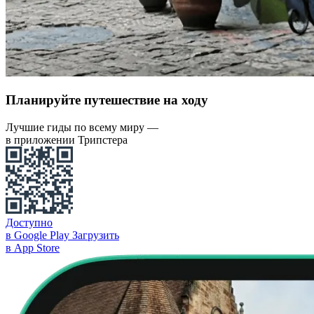
Планируйте путешествие на ходу
Лучшие гиды по всему миру —
в приложении Трипстера
Доступно
в Google Play
Загрузить
в App Store