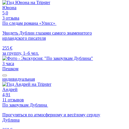
Юнона
5,0
3 отзыва
По следам романа «Улисс»
Увидеть Дублин глазами самого знаменитого
ирландского писателя
255 €
за группу, 1–6 чел.
3 часа
Пешком
индивидуальная
Андрей
4,91
11 отзывов
По закоулкам Дублина
Прогуляться по атмосферному и весёлому сердцу
Дублина