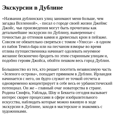
Экскурсии в Дублине
«Названия дублинских улиц занимают меня больше, чем
загадка Вселенной», - писал о городе своей жизни Джеймс
Джойс, чьи произведения могут быть прочитаны как
детальнейшие экскурсии по Дублину, выверенные с
точностью до оттенков камня и древесных крон в пейзаже.
Совсем не обязательно сверяться с томом «Улисса» - в одном
из пабов Темпл-бара или на песчаном взморье во время
отлива путешественника начинает одолевать неуемное
желание бесконечно бродить по этим старинным улицам и,
подобно героям Джойса, обойти пешком весь город Дублин.
Большинство из тех, кто решает посетить независимую часть
«Зеленого острова», попадает прямиком в Дублин. Ирландия
начинается с него, он будто служит ее точкой отсчета и
одновременно концентрирует в себе весь ее урбанистический
потенциал. Он же – главный очаг новаторства в стране.
Родина Свифта, Уайльда, Шоу и Беккета сегодня вызывает
интерес скорее процессами в сфере изобразительного
искусства, наблюдать которые можно вживую в ходе
экскурсии в Дублине, заходя в мастерские и знакомясь с
художниками.