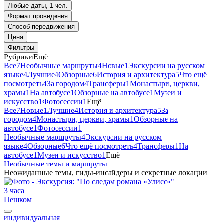
Любые даты, 1 чел.
Формат проведения
Способ передвижения
Цена
Фильтры
Рубрики
Ещё
Все
7
Необычные маршруты
4
Новые
1
Экскурсии на русском
языке
4
Лучшие
4
Обзорные
6
История и архитектура
5
Что ещё
посмотреть
4
За городом
4
Трансферы
1
Монастыри, церкви,
храмы
1
На автобусе
1
Обзорные на автобусе
1
Музеи и
искусство
1
Фотосессии
1
Ещё
Все
7
Новые
1
Лучшие
4
История и архитектура
5
За
городом
4
Монастыри, церкви, храмы
1
Обзорные на
автобусе
1
Фотосессии
1
Необычные маршруты
4
Экскурсии на русском
языке
4
Обзорные
6
Что ещё посмотреть
4
Трансферы
1
На
автобусе
1
Музеи и искусство
1
Ещё
Необычные темы и маршруты
Неожиданные темы, гиды-инсайдеры и секретные локации
3 часа
Пешком
индивидуальная