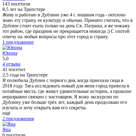
143 посетили
страстью и энергией, что позволило слушателям полностью
8,5 лет на Трипстере
погрузиться в атмосферу. Я настоятельно рекомендую эту
Живу и работаю в Дублине уже 4 с лишним года - неплохо
экскурсию всем, кто хочет узнать больше о местной
знаю эту страну, ее культуру и обычаи. Принято считать, что в
культуре и истории. Юнона — отличный гид, который
Дублин стоит ехать только на день Св. Патрика, я же покажу
умеет увлечь и передать свои знания. Это был
тот район, где праздник не прекращается никогда ;) С охотой
незабываемый опыт для моей семьи!
отвечу на любые вопросы про этот город и страну.
ещё
1 предложение
Юнона
5,0
4 отзыва
41 посетил
2,5 года на Трипстере
Я полюбила Дублин с первого дня, когда приехала сюда в
2018 году. Тяга исследовать новый для меня город привела в
потайные места, где живут удивительные истории, а прошлое
неразрывно связано с настоящим. Я вожу экскурсии по
Дублину уже больше трёх лет, каждый день продолжаю его
изучать и хочу открыть вам его секреты.
ещё
2 предложения
Яна
6 посетили