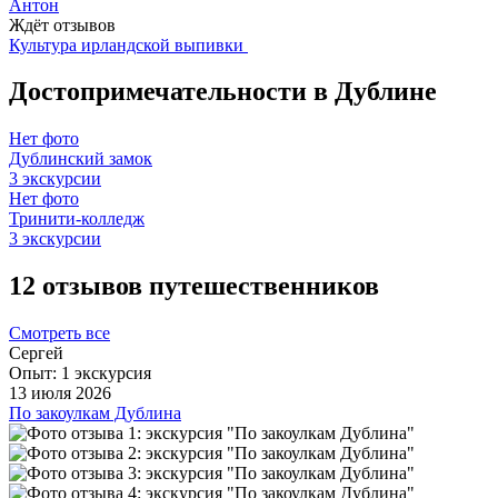
Антон
Ждёт отзывов
Культура ирландской выпивки
Достопримечательности в Дублине
Нет фото
Дублинский замок
3 экскурсии
Нет фото
Тринити-колледж
3 экскурсии
12 отзывов путешественников
Смотреть все
Сергей
Опыт: 1 экскурсия
13 июля 2026
По закоулкам Дублина
Благодарим Андрея за интересную и содержательную
экскурсию! Мы получили достаточно полное и подробное
представление о главных достопримечательностях Дублина
и истории города. Андрей также интересно рассказал об