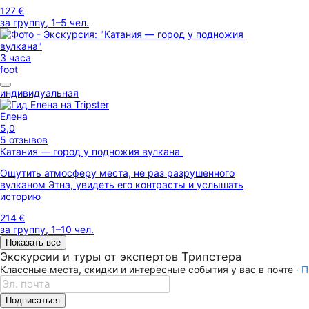
127 €
за группу, 1–5 чел.
3 часа
foot
индивидуальная
Елена
5,0
5 отзывов
Катания — город у подножия вулкана
Ощутить атмосферу места, не раз разрушенного
вулканом Этна, увидеть его контрасты и услышать
историю
214 €
за группу, 1–10 чел.
Показать все
Экскурсии и туры от экспертов Трипстера
Классные места, скидки и интересные события у вас в почте ·
П
Подписаться