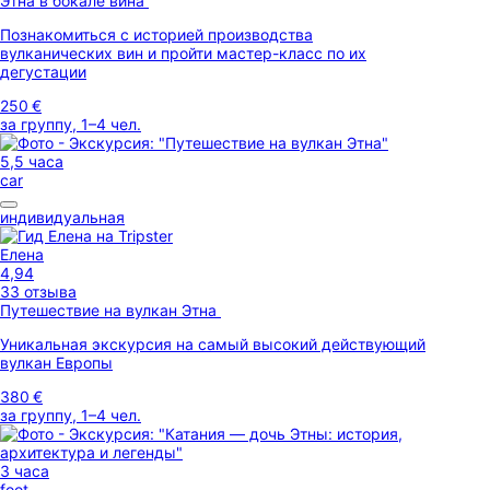
Этна в бокале вина
Познакомиться с историей производства
вулканических вин и пройти мастер-класс по их
дегустации
250 €
за группу, 1–4 чел.
5,5 часа
car
индивидуальная
Елена
4,94
33 отзыва
Путешествие на вулкан Этна
Уникальная экскурсия на самый высокий действующий
вулкан Европы
380 €
за группу, 1–4 чел.
3 часа
foot