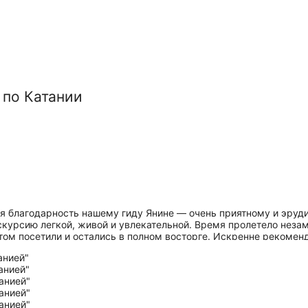
 по Катании
ая благодарность нашему гиду Янине — очень приятному и эруд
кскурсию легкой, живой и увлекательной. Время пролетело неза
ом посетили и остались в полном восторге. Искренне рекоменд