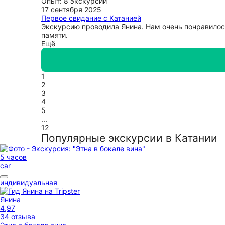
Опыт: 8 экскурсий
17 сентября 2025
Первое свидание с Катанией
Экскурсию проводила Янина. Нам очень понравилось
памяти.
Ещё
1
2
3
4
5
...
12
Популярные экскурсии в Катании
5 часов
car
индивидуальная
Янина
4,97
34 отзыва