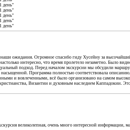
 наши ожидания. Огромное спасибо гиду Хусейну за высочайши
настолько интересно, что время пролетело незаметно. Было видн
дуальный подход. Перед началом экскурсии мы обсудили маршрут
и насыщенной. Программа полностью соответствовала описанию
анными и вовлеченными, всё было организовано на самом высок
 христианства, Византии и духовным наследием Каппадокии. Это
курсия великолепная, очень много интересной информации, марш