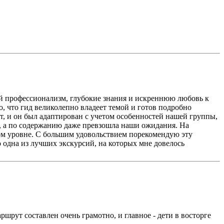
й профессионализм, глубокие знания и искреннюю любовь к
о, что гид великолепно владеет темой и готов подробно
, и он был адаптирован с учетом особенностей нашей группы,
, а по содержанию даже превзошла наши ожидания. На
ом уровне. С большим удовольствием порекомендую эту
 одна из лучших экскурсий, на которых мне довелось
рут составлен очень грамотно, и главное - дети в восторге