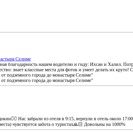
настыря Селиме
ная благодарность нашем водителю и гиду: Ихсан и Халил. Потр
ство: знает классные места для фоток и умеет делать их круто!
и❤️‍🔥 Нас забрали из отеля в 9:15, вернули в отель около 17:0
еста) чувствуется забота о туристах🙏🏻 Довольны на 1000%