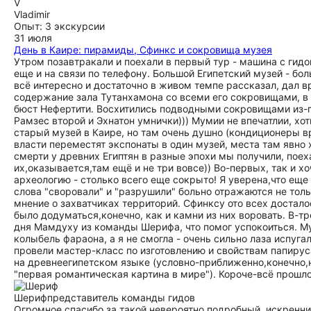
V
Vladimir
Опыт: 3 экскурсии
31 июля
День в Каире: пирамиды, Сфинкс и сокровища музея
Утром позавтракали и поехали в первый тур - машина с гидо
еще и на связи по телефону. Большой Египетский музей - бол
всё интересно и достаточно в живом темпе рассказал, дал в
содержание зала Тутанхамона со всеми его сокровищами, в 
бюст Нефертити. Восхитились подводными сокровищами из-по
Рамзес второй и Эхнатон умнички))) Мумии не впечатлии, хот
старый музей в Каире, но там очень душно (кондиционеры вр
власти переместят экспонаты в один музей, места там явно хв
смерти у древних Египтян в разные эпохи мы получили, поех
их,оказывается,там ещё и не три вовсе)) Во-первых, так и 
археологию - столько всего еще сокрыто! Я уверена,что ещ
слова "своровали" и "разрушили" больно отражаются не тол
мнение о захватчиках территорий. Сфинксу ото всех досталос
было додуматься,конечно, как и камни из них воровать. В-т
дня Мамдуху из команды Шерифа, что помог успокоиться. М
колыбель фараона, а я не смогла - очень сильно лаза испуга
провели мастер-класс по изготовлению и свойствам папируса
на древнеегипетском языке (условно-приближенно,конечно,н
"первая романтическая картина в мире"). Короче-всё прошло
Шериф
представитель команды гидов
Огромное спасибо за такой невероятно подробный, искренни