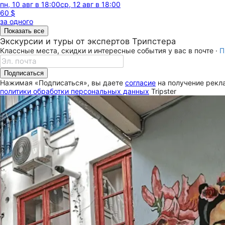
пн, 10 авг в 18:00
ср, 12 авг в 18:00
60 $
за одного
Показать все
Экскурсии и туры от экспертов Трипстера
Классные места, скидки и интересные события у вас в почте ·
П
Подписаться
Нажимая «Подписаться», вы даете
согласие
на получение рекла
политики обработки персональных данных
Tripster