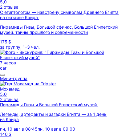
5,0
2 отзыва
С египтологом — навстречу символам Древнего Египта
на окраине Каира
Пирамиды Гизы, Большой сфинкс, Большой Египетский
музей, тайны прошлого и современности
175 $
за группу, 1–3 чел.
7 часов
car
Мини-группа
Мохамед
5,0
2 отзыва
Пирамиды Гизы и Большой Египетский музей
Легенды, артефакты и загадки Египта — за 1 день
из Каира
пн, 10 авг в 08:45
пн, 10 авг в 09:00
140 $