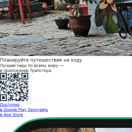
Планируйте путешествие на ходу
Лучшие гиды по всему миру —
в приложении Трипстера
Доступно
в Google Play
Загрузить
в App Store