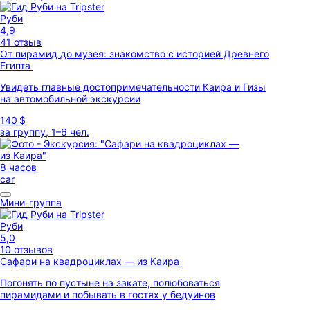
Руби
4,9
41 отзыв
От пирамид до музея: знакомство с историей Древнего
Египта
Увидеть главные достопримечательности Каира и Гизы
на автомобильной экскурсии
140 $
за группу, 1–6 чел.
8 часов
car
Мини-группа
Руби
5,0
10 отзывов
Сафари на квадроциклах — из Каира
Погонять по пустыне на закате, полюбоваться
пирамидами и побывать в гостях у бедуинов