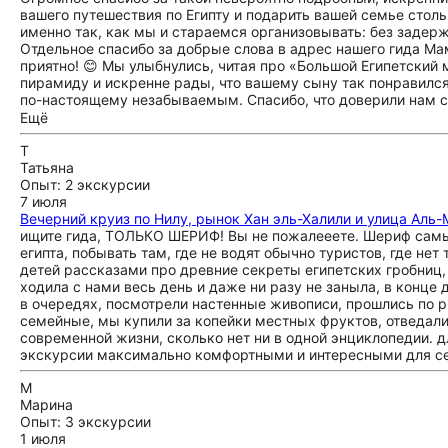
вашего путешествия по Египту и подарить вашей семье столь
именно так, как мы и стараемся организовывать: без задер
Отдельное спасибо за добрые слова в адрес нашего гида М
приятно! 😊 Мы улыбнулись, читая про «Большой Египетский 
пирамиду и искренне рады, что вашему сыну так понравилс
по-настоящему незабываемым. Спасибо, что доверили нам с
счастливы снова увидеть вашу замечательную семью в Егип
Ещё
Дахшур, Луксор или другие удивительные места нашей стран
яркими открытиями! 🇪🇬❤️
Т
Татьяна
Опыт: 2 экскурсии
7 июля
Вечерний круиз по Нилу, рынок Хан эль-Халили и улица Аль-
ищите гида, ТОЛЬКО ШЕРИФ! Вы не пожалееете. Шериф самый
египта, побывать там, где не водят обычно туристов, где не
детей рассказами про древние секреты египетских гробниц,
ходила с нами весь день и даже ни разу не заныла, в конце 
в очередях, посмотрели настенные живописи, прошлись по 
семейные, мы купили за копейки местных фруктов, отведали
современной жизни, сколько нет ни в одной энциклопедии. д
экскурсии максимально комфортными и интересными для се
М
Марина
Опыт: 3 экскурсии
1 июля