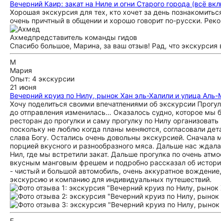
Вечерний Каир: закат на Ниле и огни Старого города (всё вк
Хорошая экскурсия для тех, кто хочет за день познакомитьс
очень причтный в общении и хорошо говорит по-русски. Рек
Ахмед
представитель команды гидов
Спасибо большое, Марина, за ваш отзыв! Рад, что экскурсия 
М
Мария
Опыт: 4 экскурсии
21 июня
Вечерний круиз по Нилу, рынок Хан эль-Халили и улица Аль-
Хочу поделиться своими впечатлениями об экскурсии Прогулк
до отправления изменилась… Оказалось судно, которое мы б
ресторан до прогулки и саму прогулку по Нилу организовать
поскольку не люблю когда планы меняются, согласовали дета
слава Богу. Остались очень довольны экскурсией. Сначала 
порцией вкусного и разнообразного мяса. Дальше нас ждала
Нил, где мы встретили закат. Дальше прогулка по очень атм
вкусным манговым фрешем и подробно рассказал об историч
- чистый и большой автомобиль, очень аккуратное вождение
экскурсию и компанию для индивидуальных путешествий.
Е