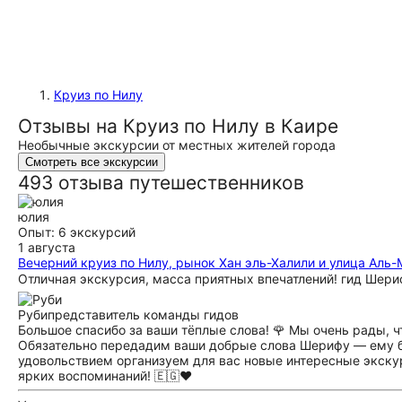
Круиз по Нилу
Отзывы на Круиз по Нилу в Каире
Необычные экскурсии от местных жителей города
Смотреть все экскурсии
493 отзыва путешественников
юлия
Опыт: 6 экскурсий
1 августа
Вечерний круиз по Нилу, рынок Хан эль-Халили и улица Аль-
Отличная экскурсия, масса приятных впечатлений! гид Шери
Руби
представитель команды гидов
Большое спасибо за ваши тёплые слова! 🌹 Мы очень рады, ч
Обязательно передадим ваши добрые слова Шерифу — ему буд
удовольствием организуем для вас новые интересные экскур
ярких воспоминаний! 🇪🇬❤️