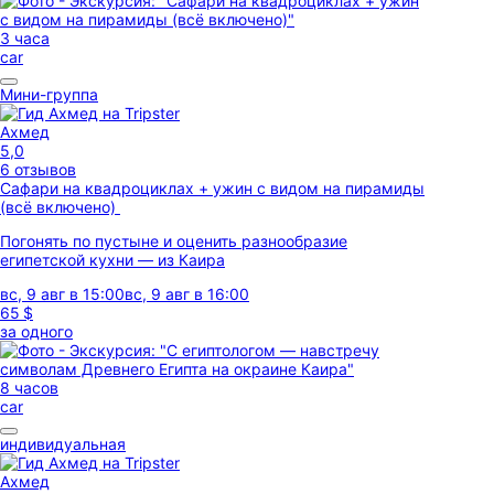
3 часа
car
Мини-группа
Ахмед
5,0
6 отзывов
Сафари на квадроциклах + ужин с видом на пирамиды
(всё включено)
Погонять по пустыне и оценить разнообразие
египетской кухни — из Каира
вс, 9 авг в 15:00
вс, 9 авг в 16:00
65 $
за одного
8 часов
car
индивидуальная
Ахмед