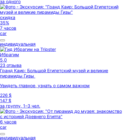
за одного
скидка
35%
7 часов
car
индивидуальная
Ибрагим
5,0
23 отзыва
Гранд Каир: Большой Египетский музей и великие
пирамиды Гизы
Увидеть главное, узнать о самом важном
226 $
147 $
за группу, 1–3 чел.
6 часов
car
индивидуальная