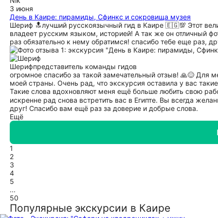
Nik
3 июня
День в Каире: пирамиды, Сфинкс и сокровища музея
Шериф 🔝лучший русскоязычный гид в Каире 🇪🇬💯 Этот ве
владеет русским языком, историей! А так же он отличный ф
раз обязательно к нему обратимся! спасибо тебе еще раз, др
Шериф
представитель команды гидов
огромное спасибо за такой замечательный отзыв! 🙏😊 Для 
моей страны. Очень рад, что экскурсия оставила у вас таки
Такие слова вдохновляют меня ещё больше любить свою работ
искренне рад снова встретить вас в Египте. Вы всегда желан
друг! Спасибо вам ещё раз за доверие и добрые слова.
Ещё
1
2
3
4
5
...
50
Популярные экскурсии в Каире