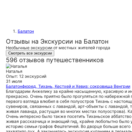
Балатон
Отзывы на Экскурсии на Балатон
Необычные экскурсии от местных жителей города
Смотреть все экскурсии
596 отзывов путешественников
Наталья
Опыт: 12 экскурсий
31 июля
Балатонфюред, Тихань, Кестхей и Хевиз: сокровища Венгрии
Благодарим Анжелику за крайне насыщенную, красивую и и
прекрасно. Очень приятно было прогуляться по набережной
первого взгляда влюбил в себя полуостров Тихань с настоя
сувениров, связанных с лавандой, арт-объекты с лавандой, 
живая лаванда, растущая во многих местах полуострова). Ка
Очень интересно было также посетить Тиханьское аббатство
живая рассказчица и знающий гид, крайне любопытно было у
историю семьи графов Фештетичей. Во дворце больше всего в
захватило дух. А закончилась экскурсия купанием в термал