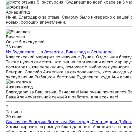
Аркадий
гид
Инна. Благодарю за отзыв. Самому было интересно с вашей с
новых, хороших впечатлений.
Вячеслав
Опыт: 5 экскурсий
23 июля
Из Будапешта — в Эстергом, Вишеград и Сентендре!
Классический маршрут по излучине Дуная. Отдельная благо
Также нужно отметить, что гид на протяжении всего маршрут
посмотреть, где перекусить, поможет с выбором сувениров
Венгрии. Спасибо Анжелике за откровенность, хотя иногда ч
экскурсия на Рыбацком бастионе Будапешта, куда Анжелика 
Анжелика
гид
Благодарю за Ваш отзыв, Вячеслав! Мне очень понравился В
Вашей замечательной семьёй и работать для всех вас!
Т
Татьяна
20 июля
Сказочная Венгрия: Эстергом, Вишеград, Сентендре и Добого
Хотим выразить огромную благодарность Аркадию за неверо
абсолютно незаметно, а впечатлений хватит еще очень надо