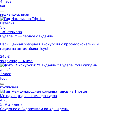
4 часа
car
индивидуальная
Наталия
5,0
139 отзывов
Будапешт — первое свидание
Насыщенная обзорная экскурсия с профессиональным
гидом на автомобиле Toyota
245 €
за группу, 1–4 чел.
2 часа
foot
групповая
Международная команда гидов
4,75
559 отзывов
Свидание с Будапештом каждый день