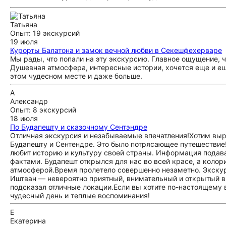
Татьяна
Опыт: 19 экскурсий
19 июля
Курорты Балатона и замок вечной любви в Секешфехерваре
Мы рады, что попали на эту экскурсию. Главное ощущение, ч
Душевная атмосфера, интересные истории, хочется еще и е
этом чудесном месте и даже больше.
А
Александр
Опыт: 8 экскурсий
18 июля
По Будапешту и сказочному Сентэндре
Отличная экскурсия и незабываемые впечатления! ​Хотим вы
Будапешту и Сентендре. Это было потрясающее путешествие!
любит историю и культуру своей страны. Информация подава
фактами. Будапешт открылся для нас во всей красе, а коло
атмосферой. ​Время пролетело совершенно незаметно. Экску
Иштван — невероятно приятный, внимательный и открытый в 
подсказал отличные локации. ​Если вы хотите по-настоящем
чудесный день и теплые воспоминания!
Е
Екатерина