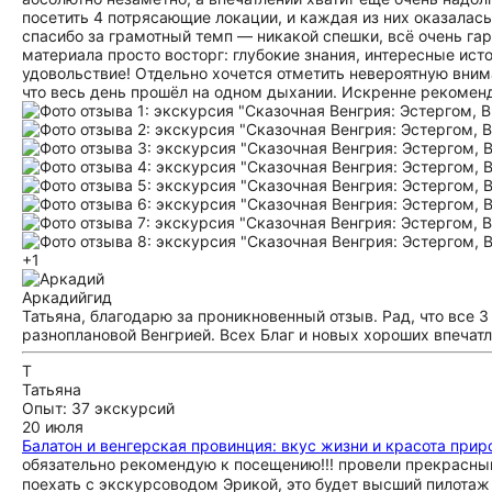
посетить 4 потрясающие локации, и каждая из них оказалас
спасибо за грамотный темп — никакой спешки, всё очень га
материала просто восторг: глубокие знания, интересные ис
удовольствие! Отдельно хочется отметить невероятную внима
что весь день прошёл на одном дыхании. Искренне рекоменд
+1
Аркадий
гид
Татьяна, благодарю за проникновенный отзыв. Рад, что все 
разноплановой Венгрией. Всех Благ и новых хороших впечатл
Т
Татьяна
Опыт: 37 экскурсий
20 июля
Балатон и венгерская провинция: вкус жизни и красота при
обязательно рекомендую к посещению!!! провели прекрасный 
поехать с экскурсоводом Эрикой, это будет высший пилотаж