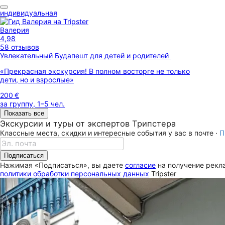
индивидуальная
Валерия
4,98
58 отзывов
Увлекательный Будапешт для детей и родителей
«Прекрасная экскурсия! В полном восторге не только
дети, но и взрослые»
200 €
за группу, 1–5 чел.
Показать все
Экскурсии и туры от экспертов Трипстера
Классные места, скидки и интересные события у вас в почте ·
П
Подписаться
Нажимая «Подписаться», вы даете
согласие
на получение рекла
политики обработки персональных данных
Tripster