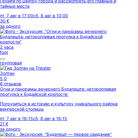
Пройти по центру города и рассмотреть его главные и
тайные места
пт, 7 авг в 17:00
сб, 8 авг в 10:00
30 €
за одного
2 часа
foot
групповая
Золтан
5,0
8 отзывов
Огни и панорамы вечернего Будапешта: неторопливая
прогулка к Будайской крепости
Погрузиться в историю и культуру уникального района
венгерской столицы
пт, 7 авг в 16:15
сб, 8 авг в 16:15
21 €
за одного