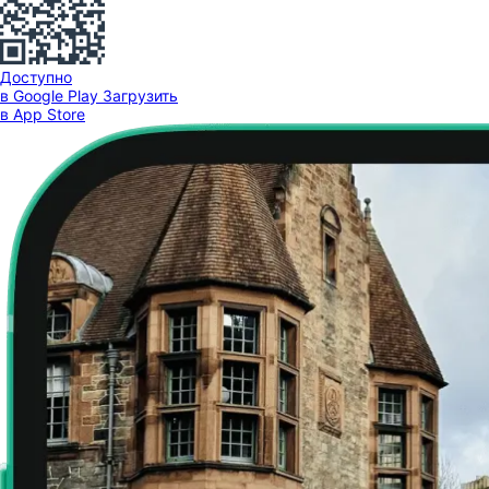
Доступно
в Google Play
Загрузить
в App Store