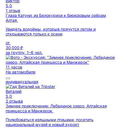
Виктор
5,0
1 отзыв
Глаза Катуни: из Белокурихи к бирюзовым озёрам
Алтая
Увидеть водоёмы, которые прячутся летом и
открываются только к осени
от
30 000 ₽
за группу, 1–6 чел.
11 часов
На автомобиле
индивидуальная
Виталий
5,0
2 отзыва
Зимнее приключение: Лебединое озеро, Алтайская
принцесса и Манжерок
Полюбоваться изящными птицами, посетить
национальный музей и новый курорт