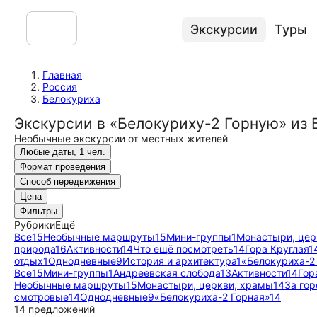
Экскурсии
Туры
Главная
Россия
Белокуриха
Экскурсии в «Белокуриху-2 Горную» из
Необычные экскурсии от местных жителей
Любые даты, 1 чел.
Формат проведения
Способ передвижения
Цена
Фильтры
Рубрики
Ещё
Все
15
Необычные маршруты
15
Мини-группы
1
Монастыри, цер
природа
16
Активности
14
Что ещё посмотреть
14
Гора Круглая
1
отдых
1
Однодневные
9
История и архитектура
1
«Белокуриха-2
Все
15
Мини-группы
1
Андреевская слобода
13
Активности
14
Гор
Необычные маршруты
15
Монастыри, церкви, храмы
14
За го
смотровые
14
Однодневные
9
«Белокуриха-2 Горная»
14
14 предложений