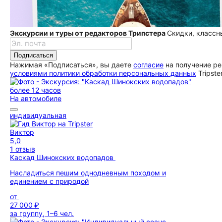
Экскурсии и туры от редакторов Трипстера
Скидки, классн
Подписаться
Нажимая «Подписаться», вы даете
согласие
на получение ре
условиями политики обработки персональных данных
Tripste
более 12 часов
На автомобиле
индивидуальная
Виктор
5,0
1 отзыв
Каскад Шинокских водопадов
Насладиться пешим однодневным походом и
единением с природой
от
27 000 ₽
за группу, 1–6 чел.