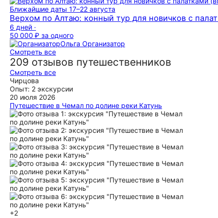
Ближайшие даты
17–22 августа
Верхом по Алтаю: конный тур для новичков с палат
6 дней ·
50 000 ₽
за одного
Ольга
Организатор
Смотреть все
209 отзывов путешественников
Смотреть все
Чирцова
Опыт: 2 экскурсии
20 июля 2026
Путешествие в Чемал по долине реки Катунь
Здравствуйте! Хочу от всей души поблагодарить за супер
путешествие по Алтайскому краю и республики Алтай! С
первых минут нашего путешествия было очень интересно,
познавательно и главное супер насыщенная программа:
Бирюксинский перевал, Галдинские пещеры с выходом на
смотровую площадку с обзором долины реки Катунь
между высокими монументальными горами, поездка на
моторной лодке через реку Катунь к Камышлинскому
водопаду, зубы дракона, этническая ярмарка. Мы даже
забыли про обед, но и здесь о нас позаботилась
экскурсовод Екатерина и предложила пообедать в
уникальном кафе с очень вкусной, разнообразной кухней.
Далее мы отказались от посещения острова Патмос и
+2