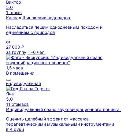
Виктор
5,0
1 отзыв
Каскад Шинокских водопадов
Насладиться пешим однодневным походом и
единением с природой
от
27 000 ₽
за группу, 1–6 чел.
1,5 часа
В помещении
индивидуальная
Яна
5,0
11 отзывов
Индивидуальный сеанс звуковибрационного тюнинга
Оценить целебный эффект от массажа
терапевтическими музыкальными инструментами
в 4 руки