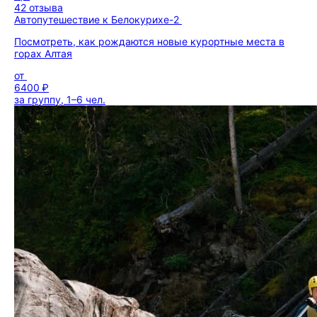
42 отзыва
Автопутешествие к Белокурихе-2
Посмотреть, как рождаются новые курортные места в
горах Алтая
от
6400 ₽
за группу, 1–6 чел.