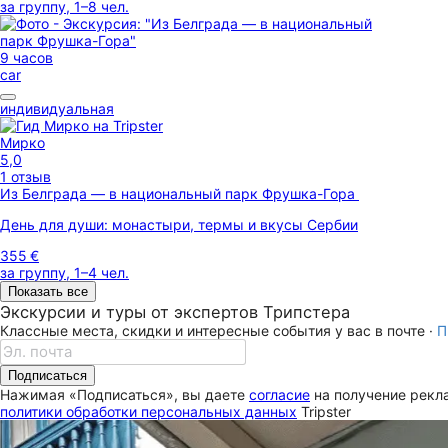
за группу, 1–8 чел.
9 часов
car
индивидуальная
Мирко
5,0
1 отзыв
Из Белграда — в национальный парк Фрушка-Гора
День для души: монастыри, термы и вкусы Сербии
355 €
за группу, 1–4 чел.
Показать все
Экскурсии и туры от экспертов Трипстера
Классные места, скидки и интересные события у вас в почте ·
П
Подписаться
Нажимая «Подписаться», вы даете
согласие
на получение рекла
политики обработки персональных данных
Tripster