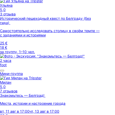
Ульяна
5,0
3 отзыва
Исторический пешеходный квест по Белграду (без
гида)
Самостоятельно исследовать столицу в своём темпе —
с заданиями и историями
25 €
18 €
за группу, 1–10 чел.
2 часа
foot
Мини-группа
Милан
5,0
7 отзывов
Знакомьтесь — Белград!
Места, истории и настроение города
вт, 11 авг в 17:00
чт, 13 авг в 17:00