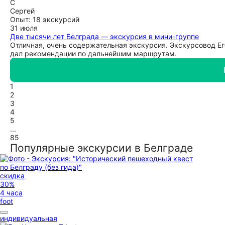
С
Сергей
Опыт: 18 экскурсий
31 июля
Две тысячи лет Белграда — экскурсия в мини-группе
Отличная, очень содержательная экскурсия. Экскурсовод Ег
дал рекомендации по дальнейшим маршрутам.
1
2
3
4
5
...
85
Популярные экскурсии в Белграде
скидка
30%
4 часа
foot
индивидуальная