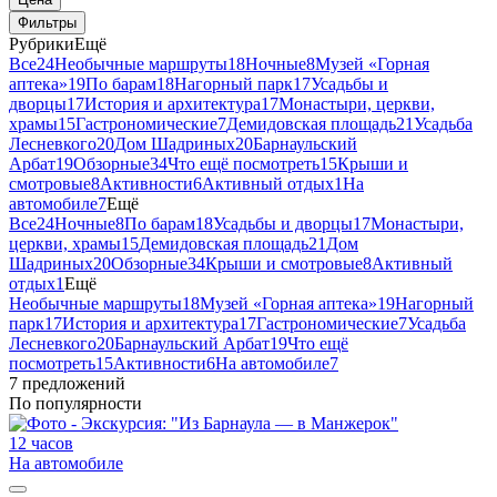
Фильтры
Рубрики
Ещё
Все
24
Необычные маршруты
18
Ночные
8
Музей «Горная
аптека»
19
По барам
18
Нагорный парк
17
Усадьбы и
дворцы
17
История и архитектура
17
Монастыри, церкви,
храмы
15
Гастрономические
7
Демидовская площадь
21
Усадьба
Лесневкого
20
Дом Шадриных
20
Барнаульский
Арбат
19
Обзорные
34
Что ещё посмотреть
15
Крыши и
смотровые
8
Активности
6
Активный отдых
1
На
автомобиле
7
Ещё
Все
24
Ночные
8
По барам
18
Усадьбы и дворцы
17
Монастыри,
церкви, храмы
15
Демидовская площадь
21
Дом
Шадриных
20
Обзорные
34
Крыши и смотровые
8
Активный
отдых
1
Ещё
Необычные маршруты
18
Музей «Горная аптека»
19
Нагорный
парк
17
История и архитектура
17
Гастрономические
7
Усадьба
Лесневкого
20
Барнаульский Арбат
19
Что ещё
посмотреть
15
Активности
6
На автомобиле
7
7 предложений
По популярности
12 часов
На автомобиле