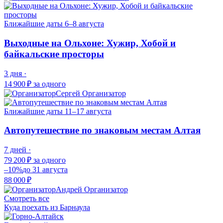
Ближайшие даты
6–8 августа
Выходные на Ольхоне: Хужир, Хобой и
байкальские просторы
3 дня ·
14 900 ₽
за одного
Сергей
Организатор
Ближайшие даты
11–17 августа
Автопутешествие по знаковым местам Алтая
7 дней ·
79 200 ₽
за одного
–10%
до 31 августа
88 000 ₽
Андрей
Организатор
Смотреть все
Куда поехать из Барнаула