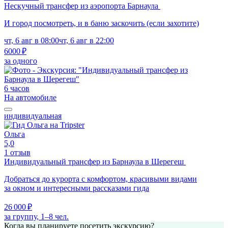
Нескучный трансфер из аэропорта Барнаула
И город посмотреть, и в баню заскочить (если захотите)
чт, 6 авг в 08:00
чт, 6 авг в 22:00
6000 ₽
за одного
6 часов
На автомобиле
индивидуальная
Ольга
5,0
1 отзыв
Индивидуальный трансфер из Барнаула в Шерегеш
Добраться до курорта с комфортом, красивыми видами
за окном и интересными рассказами гида
26 000 ₽
за группу, 1–8 чел.
Когда вы планируете посетить экскурсию?