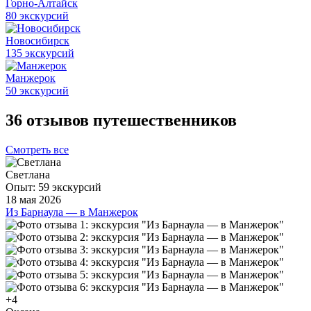
Горно-Алтайск
80 экскурсий
Новосибирск
135 экскурсий
Манжерок
50 экскурсий
36 отзывов путешественников
Смотреть все
Светлана
Опыт: 59 экскурсий
18 мая 2026
Из Барнаула — в Манжерок
Мы теперь знаем отличного гида по Алтайскому краю и
Алтаю: Николай прекрасно эрудированный, внимательный,
тактичный и заботливый гид. Сопровождал нас не только
на данном переезде Барнаул - Горно-Алтайск (который мы,
кстати, дополнили), но и дальше по Алтаю и был с нами
восемь полных дней + трансфер в аэропорт на девятый.
Николай отвечал на все вопросы, рассказывал интересные
+4