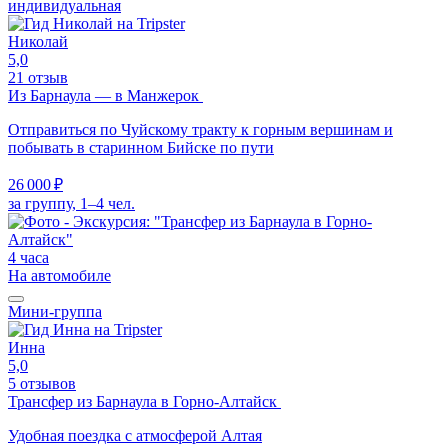
индивидуальная
Николай
5,0
21 отзыв
Из Барнаула — в Манжерок
Отправиться по Чуйскому тракту к горным вершинам и
побывать в старинном Бийске по пути
26 000 ₽
за группу, 1–4 чел.
4 часа
На автомобиле
Мини-группа
Инна
5,0
5 отзывов
Трансфер из Барнаула в Горно-Алтайск
Удобная поездка с атмосферой Алтая