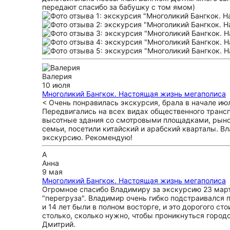
передают спасибо за бабушку с том ямом)
Валерия
10 июля
Многоликий Бангкок. Настоящая жизнь мегаполиса
< Очень понравилась экскурсия, брала в начале июля
Передвигались на всех видах общественного трансп
высотные здания со смотровыми площадками, рынок
семьи, посетили китайский и арабский кварталы. В
экскурсию. Рекомендую!
А
Анна
9 мая
Многоликий Бангкок. Настоящая жизнь мегаполиса
Огромное спасибо Владимиру за экскурсию 23 марта!
"перегруза". Владимир очень гибко подстраивался п
и 14 лет были в полном восторге, и это дорогого с
столько, сколько нужно, чтобы проникнуться городо
Дмитрий.