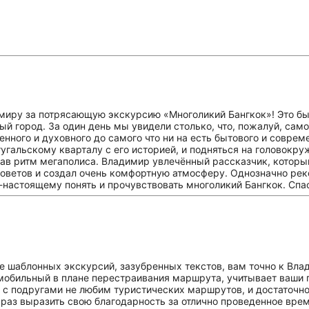
миру за потрясающую экскурсию «Многоликий Бангкок»! Это бы
ный город. За один день мы увидели столько, что, пожалуй, са
енного и духовного до самого что ни на есть бытового и совре
угальскому кварталу с его историей, и подняться на головокру
вав ритм мегаполиса. Владимир увлечённый рассказчик, которы
 советов и создал очень комфортную атмосферу. Однозначно ре
по-настоящему понять и прочувствовать многоликий Бангкок. Спа
е шаблонных экскурсий, зазубренных текстов, вам точно к Вла
мобильный в плане перестраивания маршрута, учитывает ваши по
Мы с подругами не любим туристических маршрутов, и достаточ
е раз выразить свою благодарность за отлично проведенное вре