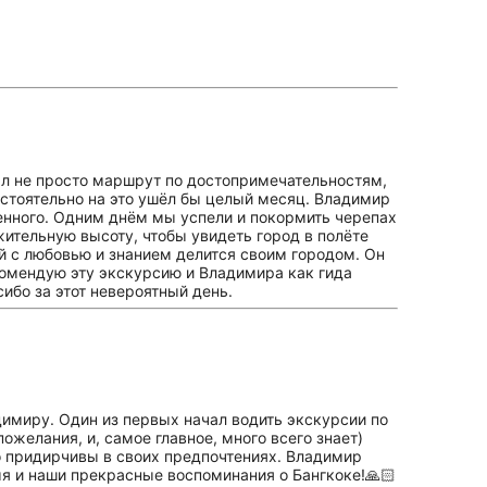
л не просто маршрут по достопримечательностям,
мостоятельно на это ушёл бы целый месяц. Владимир
менного. Одним днём мы успели и покормить черепах
жительную высоту, чтобы увидеть город в полёте
й с любовью и знанием делится своим городом. Он
комендую эту экскурсию и Владимира как гида
сибо за этот невероятный день.
димиру. Один из первых начал водить экскурсии по
желания, и, самое главное, много всего знает)
но придирчивы в своих предпочтениях. Владимир
мя и наши прекрасные воспоминания о Бангкоке!🙏🏻