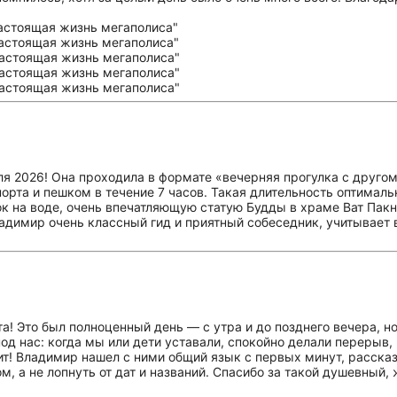
 2026! Она проходила в формате «вечерняя прогулка с другом по
орта и пешком в течение 7 часов. Такая длительность оптималь
 на воде, очень впечатляющую статую Будды в храме Ват Пакн
ладимир очень классный гид и приятный собеседник, учитывает
 Это был полноценный день — с утра и до позднего вечера, но 
од нас: когда мы или дети уставали, спокойно делали перерыв,
тоит! Владимир нашел с ними общий язык с первых минут, расск
м, а не лопнуть от дат и названий. Спасибо за такой душевный,