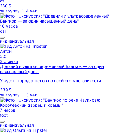
от
280 $
за группу, 1–4 чел.
10 часов
car
индивидуальная
Антон
5,0
3 отзыва
Древний и ультрасовременный Бангкок — за один
насыщенный день
Увидеть город ангелов во всей его многоликости
339 $
за группу, 1–3 чел.
7 часов
foot
индивидуальная