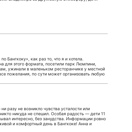
 Бангкоку», как раз то, что я и хотела.
на для этого формата, посетили парк Люмпини,
ам, ужинали в маленьком ресторанчике у местной
 все пожелания, по сути может организовать любую
ни разу не возникло чувства усталости или
 никто никуда не спешил. Особая радость — дети 11
азывал интересно, без занудства. Информации ровно
 живой и комфортный день в Бангкоке! Анна и