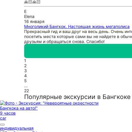
🙏🏻🙏🏻
E
Elena
16 января
Многоликий Бангкок. Настоящая жизнь мегаполиса
Прекрасный гид и ваш друг на весь день. Очень ин
посетить места которые сами вы не найдете в обыч
друзьям и обращаться снова. Спасибо!
1
2
3
4
5
...
22
Популярные экскурсии в Бангкоке
9 часов
car
индивидуальная