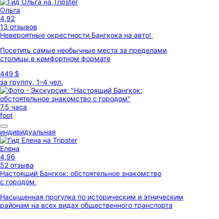
Ольга
4,92
13 отзывов
Невероятные окрестности Бангкока на авто!
Посетить самые необычные места за пределами
столицы в комфортном формате
449 $
за группу, 1–4 чел.
7,5 часа
foot
индивидуальная
Елена
4,96
52 отзыва
Настоящий Бангкок: обстоятельное знакомство
с городом
Насыщенная прогулка по историческим и этническим
районам на всех видах общественного транспорта