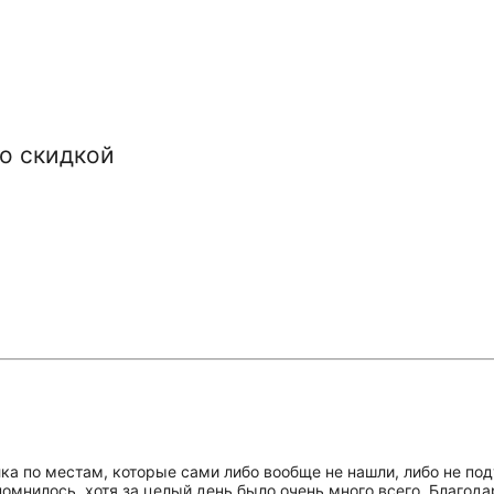
со скидкой
ка по местам, которые сами либо вообще не нашли, либо не поду
помнилось, хотя за целый день было очень много всего. Благо