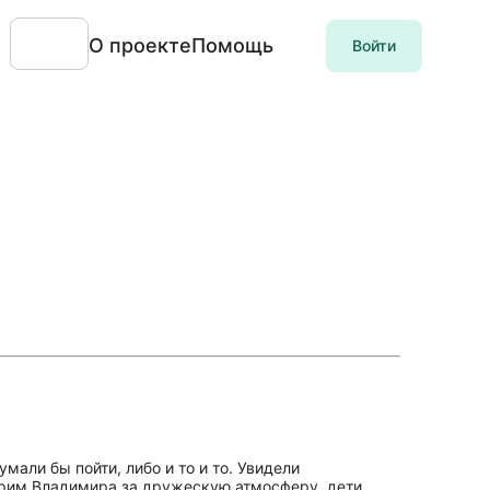
О проекте
Помощь
Войти
мали бы пойти, либо и то и то. Увидели
дарим Владимира за дружескую атмосферу, дети