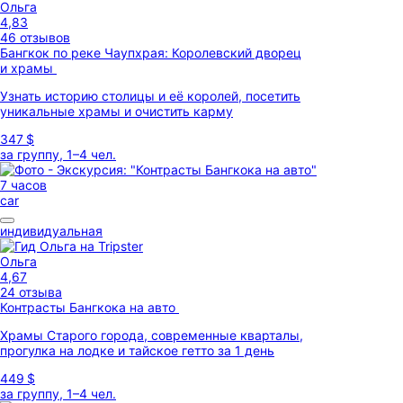
Ольга
4,83
46 отзывов
Бангкок по реке Чаупхрая: Королевский дворец
и храмы
Узнать историю столицы и её королей, посетить
уникальные храмы и очистить карму
347 $
за группу, 1–4 чел.
7 часов
car
индивидуальная
Ольга
4,67
24 отзыва
Контрасты Бангкока на авто
Храмы Старого города, современные кварталы,
прогулка на лодке и тайское гетто за 1 день
449 $
за группу, 1–4 чел.