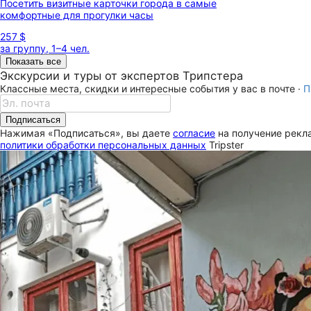
Посетить визитные карточки города в самые
комфортные для прогулки часы
257 $
за группу, 1–4 чел.
Показать все
Экскурсии и туры от экспертов Трипстера
Классные места, скидки и интересные события у вас в почте ·
П
Подписаться
Нажимая «Подписаться», вы даете
согласие
на получение рекла
политики обработки персональных данных
Tripster