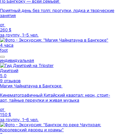
По Бангкоку — всей семьёй!
Приятный день без толп: прогулки, лодка и творческие
занятия
от
260 $
за группу, 1–5 чел.
4 часа
foot
индивидуальная
Дмитрий
5,0
9 отзывов
Магия Чайнатауна в Бангкоке
Кинематографичный Китайский квартал: неон, стрит-
арт, тайные переулки и живая музыка
от
150 $
за группу, 1–6 чел.