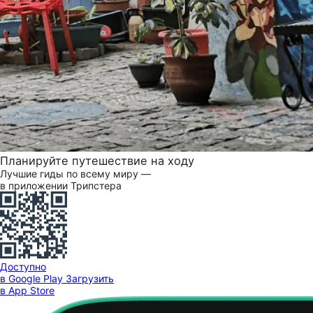
Планируйте путешествие на ходу
Лучшие гиды по всему миру —
в приложении Трипстера
Доступно
в Google Play
Загрузить
в App Store