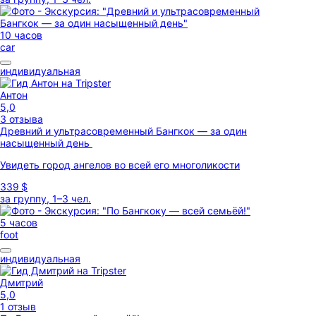
10 часов
car
индивидуальная
Антон
5,0
3 отзыва
Древний и ультрасовременный Бангкок — за один
насыщенный день
Увидеть город ангелов во всей его многоликости
339 $
за группу, 1–3 чел.
5 часов
foot
индивидуальная
Дмитрий
5,0
1 отзыв