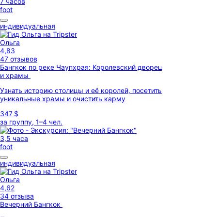
7 часов
foot
индивидуальная
Ольга
4,83
47 отзывов
Бангкок по реке Чаупхрая: Королевский дворец
и храмы
Узнать историю столицы и её королей, посетить
уникальные храмы и очистить карму
347 $
за группу, 1–4 чел.
3,5 часа
foot
индивидуальная
Ольга
4,62
34 отзыва
Вечерний Бангкок