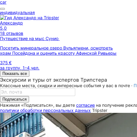
car
индивидуальная
Александр
5,0
18 отзывов
Путешествие на мыс Сунио
Посетить минеральное озеро Вульягмени, осмотреть
храм Посейдона и оценить красоту Афинской Ривьеры
375 €
за группу, 1–4 чел.
Показать все
Экскурсии и туры от экспертов Трипстера
Классные места, скидки и интересные события у вас в почте ·
П
Подписаться
Нажимая «Подписаться», вы даете
согласие
на получение рекла
политики обработки персональных данных
Tripster