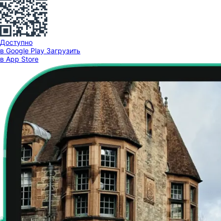
Доступно
в Google Play
Загрузить
в App Store