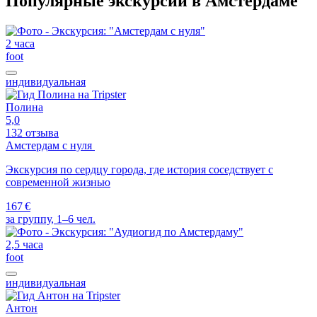
Популярные экскурсии в Амстердаме
2 часа
foot
индивидуальная
Полина
5,0
132 отзыва
Амстердам с нуля
Экскурсия по сердцу города, где история соседствует с
современной жизнью
167 €
за группу, 1–6 чел.
2,5 часа
foot
индивидуальная
Антон