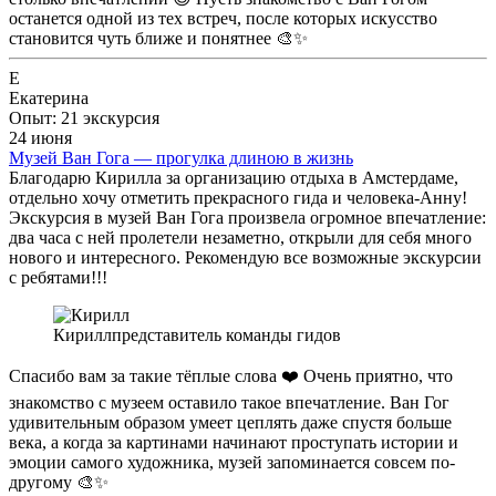
останется одной из тех встреч, после которых искусство
становится чуть ближе и понятнее 🎨✨
Е
Екатерина
Опыт: 21 экскурсия
24 июня
Музей Ван Гога — прогулка длиною в жизнь
Благодарю Кирилла за организацию отдыха в Амстердаме,
отдельно хочу отметить прекрасного гида и человека-Анну!
Экскурсия в музей Ван Гога произвела огромное впечатление:
два часа с ней пролетели незаметно, открыли для себя много
нового и интересного. Рекомендую все возможные экскурсии
с ребятами!!!
Кирилл
представитель команды гидов
Спасибо вам за такие тёплые слова ❤️ Очень приятно, что
знакомство с музеем оставило такое впечатление. Ван Гог
удивительным образом умеет цеплять даже спустя больше
века, а когда за картинами начинают проступать истории и
эмоции самого художника, музей запоминается совсем по-
другому 🎨✨