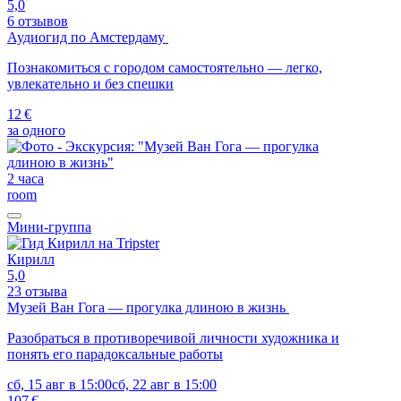
5,0
6 отзывов
Аудиогид по Амстердаму
Познакомиться с городом самостоятельно — легко,
увлекательно и без спешки
12 €
за одного
2 часа
room
Мини-группа
Кирилл
5,0
23 отзыва
Музей Ван Гога — прогулка длиною в жизнь
Разобраться в противоречивой личности художника и
понять его парадоксальные работы
сб, 15 авг в 15:00
сб, 22 авг в 15:00
107 €