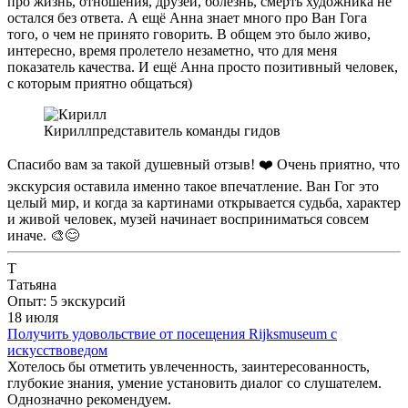
про жизнь, отношения, друзей, болезнь, смерть художника не
остался без ответа. А ещё Анна знает много про Ван Гога
того, о чем не принято говорить. В общем это было живо,
интересно, время пролетело незаметно, что для меня
показатель качества. И ещё Анна просто позитивный человек,
с которым приятно общаться)
Кирилл
представитель команды гидов
Спасибо вам за такой душевный отзыв! ❤️ Очень приятно, что
экскурсия оставила именно такое впечатление. Ван Гог это
целый мир, и когда за картинами открывается судьба, характер
и живой человек, музей начинает восприниматься совсем
иначе. 🎨😊
Т
Татьяна
Опыт: 5 экскурсий
18 июля
Получить удовольствие от посещения Rijksmuseum с
искусствоведом
Хотелось бы отметить увлеченность, заинтересованность,
глубокие знания, умение установить диалог со слушателем.
Однозначно рекомендуем.