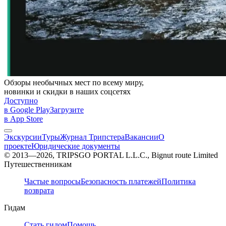
Обзоры необычных мест по всему миру,
новинки и скидки в наших соцсетях
Доступно
в Google Play
Загрузите
в App Store
Экскурсии
Туры
Журнал Трипстера
Вакансии
О
проекте
Юридические документы
© 2013—2026, TRIPSGO PORTAL L.L.C., Bignut route Limited
Путешественникам
Частые вопросы
Безопасность платежей
Политика
возврата
Гидам
Стать гидом
Помощь