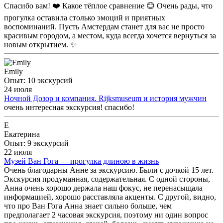
Спасибо вам! ❤️ Какое тёплое сравнение 😊 Очень рады, что
прогулка оставила столько эмоций и приятных
воспоминаний. Пусть Амстердам станет для вас не просто
красивым городом, а местом, куда всегда хочется вернуться за
новым открытием. ✨
Emily
Опыт: 10 экскурсий
24 июля
Ночной Дозор и компания. Rijksmuseum и история мужчин
очень интересная экскурсия! спасибо!
Е
Екатерина
Опыт: 9 экскурсий
22 июля
Музей Ван Гога — прогулка длиною в жизнь
Очень благодарны Анне за экскурсию. Были с дочкой 15 лет.
Экскурсия продуманная, содержательная. С одной стороны,
Анна очень хорошо держала наш фокус, не перенасыщала
информацией, хорошо расставляла акценты. С другой, видно,
что про Ван Гога Анна знает сильно больше, чем
предполагает 2 часовая экскурсия, поэтому ни один вопрос